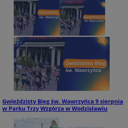
Gwieździsty Bieg św. Wawrzyńca 9 sierpnia
w Parku Trzy Wzgórza w Wodzisławiu