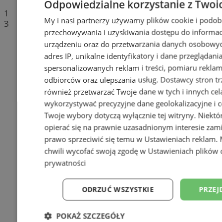
Odpowiedzialne korzystanie z Twoi
1
My i nasi partnerzy używamy plików cookie i podob
3
przechowywania i uzyskiwania dostępu do informac
urządzeniu oraz do przetwarzania danych osobowych
adres IP, unikalne identyfikatory i dane przeglądani
spersonalizowanych reklam i treści, pomiaru reklam i
odbiorców oraz ulepszania usług.
Dostawcy stron tr
również przetwarzać Twoje dane w tych i innych cel
wykorzystywać precyzyjne dane geolokalizacyjne i c
Twoje wybory dotyczą wyłącznie tej witryny. Niekt
opierać się na prawnie uzasadnionym interesie zami
prawo sprzeciwić się temu w
Ustawieniach reklam
.
chwili wycofać swoją zgodę w
Ustawieniach plików 
prywatności
ODRZUĆ WSZYSTKIE
PRZEJ
POKAŻ SZCZEGÓŁY