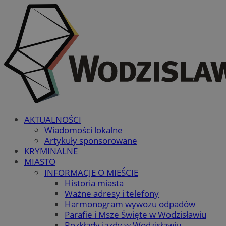
AKTUALNOŚCI
Wiadomości lokalne
Artykuły sponsorowane
KRYMINALNE
MIASTO
INFORMACJE O MIEŚCIE
Historia miasta
Ważne adresy i telefony
Harmonogram wywozu odpadów
Parafie i Msze Święte w Wodzisławiu
Rozkłady jazdy w Wodzisławiu