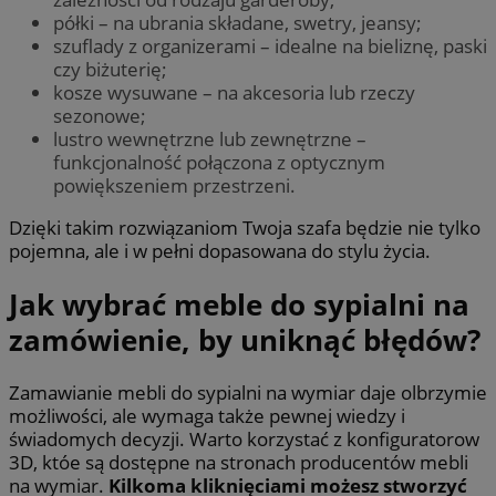
półki – na ubrania składane, swetry, jeansy;
szuflady z organizerami – idealne na bieliznę, paski
czy biżuterię;
kosze wysuwane – na akcesoria lub rzeczy
sezonowe;
lustro wewnętrzne lub zewnętrzne –
funkcjonalność połączona z optycznym
powiększeniem przestrzeni.
Dzięki takim rozwiązaniom Twoja szafa będzie nie tylko
pojemna, ale i w pełni dopasowana do stylu życia.
Jak wybrać meble do sypialni na
zamówienie, by uniknąć błędów?
Zamawianie mebli do sypialni na wymiar daje olbrzymie
możliwości, ale wymaga także pewnej wiedzy i
świadomych decyzji. Warto korzystać z konfiguratorow
3D, któe są dostępne na stronach producentów mebli
na wymiar.
Kilkoma kliknięciami możesz stworzyć