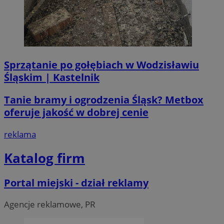
Sprzątanie po gołębiach w Wodzisławiu
Śląskim | Kastelnik
Tanie bramy i ogrodzenia Śląsk? Metbox
oferuje jakość w dobrej cenie
CookieScriptConsent
4 tygodni
CookieScript
reklama
wodzislaw.com.pl
Katalog firm
Portal miejski - dział reklamy
Agencje reklamowe, PR