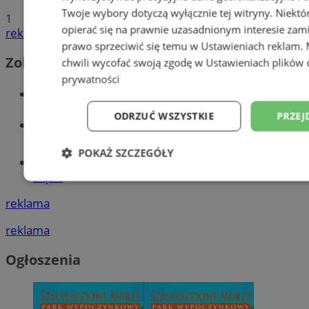
Twoje wybory dotyczą wyłącznie tej witryny. Niekt
1
opierać się na prawnie uzasadnionym interesie zami
reklama
prawo sprzeciwić się temu w
Ustawieniach reklam
.
Zobacz również
chwili wycofać swoją zgodę w
Ustawieniach plików 
prywatności
Wiadomości kryminalne w Wodzisławiu
ODRZUĆ WSZYSTKIE
PRZEJ
Wiadomości lokalne
POKAŻ SZCZEGÓŁY
Tworzenie stron www - Wodzisław
Śląski
Niezbędne
Wydajność
Targetowani
reklama
reklama
Niesklasyfikowane
Ogłoszenia