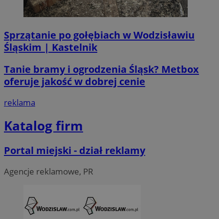
li_gc
5 miesi
LinkedIn
tygod
Corporation
.linkedin.com
Sprzątanie po gołębiach w Wodzisławiu
Śląskim | Kastelnik
__Secure-ROLLOUT_TOKEN
.youtube.com
5 miesi
tygod
Tanie bramy i ogrodzenia Śląsk? Metbox
oferuje jakość w dobrej cenie
reklama
Katalog firm
Portal miejski - dział reklamy
Agencje reklamowe, PR