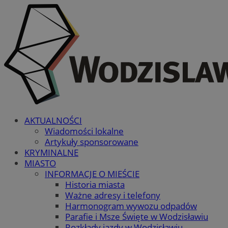
AKTUALNOŚCI
Wiadomości lokalne
Artykuły sponsorowane
KRYMINALNE
MIASTO
INFORMACJE O MIEŚCIE
Historia miasta
Ważne adresy i telefony
Harmonogram wywozu odpadów
Parafie i Msze Święte w Wodzisławiu
Rozkłady jazdy w Wodzisławiu