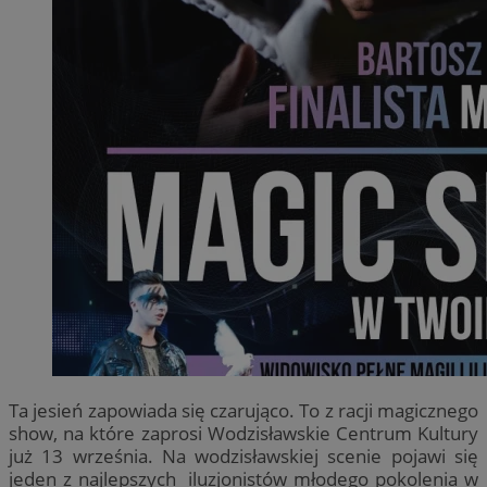
Ta jesień zapowiada się czarująco. To z racji magicznego
show, na które zaprosi Wodzisławskie Centrum Kultury
już 13 września. Na wodzisławskiej scenie pojawi się
jeden z najlepszych iluzjonistów młodego pokolenia w