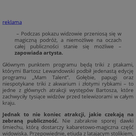
reklama
– Podczas pokazu widzowie przeniosą się w
magiczną podróż, a niemożliwe na oczach
całej publiczności stanie się możliwe –
zapowiada artysta.
Głównym punktem programu będą triki z ptakami,
którymi Bartosz Lewandowski podbił jedenastą edycję
programu „Mam Talent”. Gołębie, papugi oraz
niespotykane triki z akwarium i złotymi rybkami – to
jedne z głównych atrakcji występów Bartosza, które
zachwyciły tysiące widzów przed telewizorami w całym
kraju.
Jednak to nie koniec atrakcji, jakie czekają na
zebraną publiczność.
Nie zabraknie sporej dawki
śmiechu, którą dostarczy kabaretowo-magiczna część
widowiska. Przepowiednie, etiuda z latającym stolikiem,