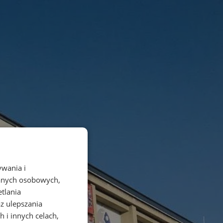
ywania i
danych osobowych,
etlania
az ulepszania
 i innych celach,