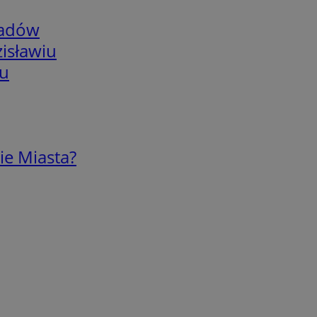
adów
isławiu
iu
ie Miasta?