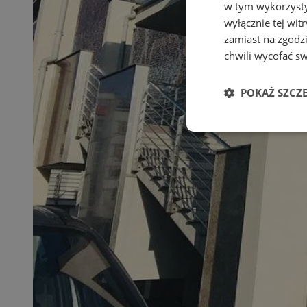
w tym wykorzysty
wyłącznie tej wi
zamiast na zgodz
chwili wycofać s
POKAŻ SZCZ
Niezbędne
Ni
Niezbędne pliki cook
zarządzanie kontem. 
Nazwa