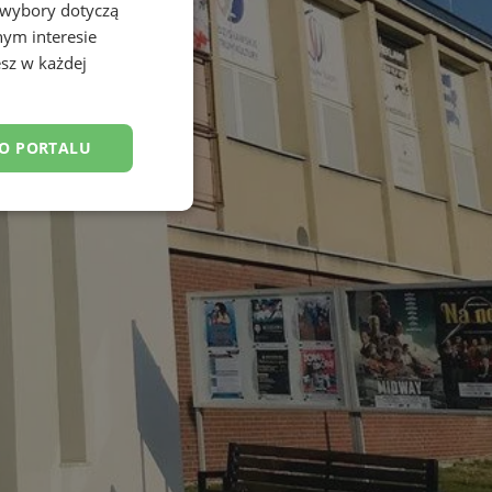
 wybory dotyczą
nym interesie
sz w każdej
DO PORTALU
esklasyfikowane
ane
owanie użytkownika i
j.