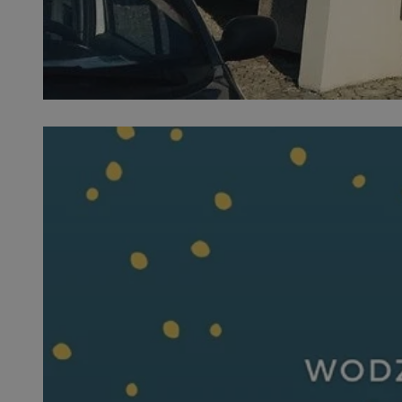
QeSessID
SessID
MvSessID
INGRESSCOOKIE
euds
__cf_bm
li_gc
__Secure-ROLLOU