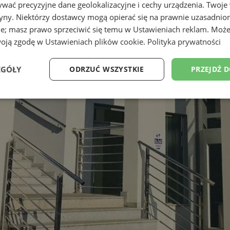
wać precyzyjne dane geolokalizacyjne i cechy urządzenia. Twoje
tryny. Niektórzy dostawcy mogą opierać się na prawnie uzasadnio
ie; masz prawo sprzeciwić się temu w
Ustawieniach reklam
. Może
woją zgodę w
Ustawieniach plików cookie
.
Polityka prywatności
EGÓŁY
ODRZUĆ WSZYSTKIE
PRZEJDŹ 
Wydajność
Targetowanie
Funkcjonalność
Ni
ezbędne
Wydajność
Targetowanie
Funkcjonalność
Niesklasyfikow
ie umożliwiają korzystanie z podstawowych funkcji strony internetowej, takich jak log
Bez niezbędnych plików cookie nie można prawidłowo korzystać ze strony internetowe
Okres
Provider
/
Domena
Opis
przechowywania