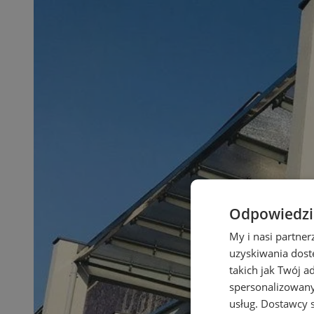
Odpowiedzia
My i nasi partne
uzyskiwania dost
takich jak Twój a
spersonalizowanyc
usług.
Dostawcy s