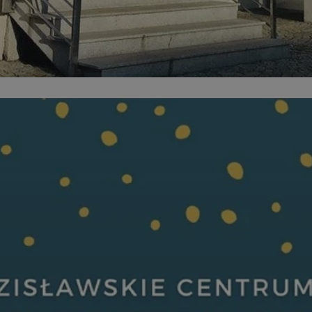
wodzislaw.com.pl
1 rok
Ten plik cookie przechowuje id
wodzislaw.com.pl
1 rok
Ten plik cookie przechowuje id
wodzislaw.com.pl
1 rok
Ten plik cookie przechowuje id
Sesja
Rejestruje, który klaster serw
NGINX Inc.
gościa. Jest to używane w kont
bh.contextweb.com
równoważenia obciążenia w ce
doświadczenia użytkownika.
.rfihub.com
Sesja
Ten plik cookie jest używany
zgody użytkownika w odniesie
śledzenia. Zazwyczaj rejestruj
zdecydował się na usługi śledz
29 minut 55
Ten plik cookie służy do rozróż
Cloudflare Inc.
sekund
botów. Jest to korzystne dla s
.temu.com
ponieważ umożliwia tworzeni
na temat korzystania z jej wit
Google Privacy Policy
5 miesięcy 4
Służy do przechowywania zgod
LinkedIn
tygodnie
używanie plików cookie do in
Corporation
.linkedin.com
T_TOKEN
.youtube.com
5 miesięcy 4
używane przez Google do zarz
tygodnie
wdrażaniem i testowaniem now
usług. Służy do kontrolowani
użytkowników do eksperyment
funkcji w różnych usługach Goo
oznaczone jako "secure", co o