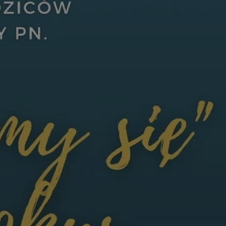
ctwem bezpiecznych
 tym samym
nych danych.
rzez usługę Cookie-
preferencji
 na pliki cookie.
ookie Cookie-
nformacje o zgodzie
ncjach dotyczących
ia z witryny.
olityki prywatności
ich przestrzeganie
temu użytkownik nie
woich preferencji,
 z regulacjami
 identyfikatora
 i przechowywania
ia interakcji