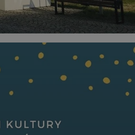
entyfikator sesji.
entyfikator sesji.
entyfikator sesji.
erów obsługuje
ekście
lu optymalizacji
 do przechowywania
niu do usług
e, czy użytkownik
enia lub reklamy.
niania ludzi i
trony internetowej,
e ważnych raportów
ryny internetowej.
y gościa na
nych celów
ądzania
ych funkcji oraz
a dostępu
alnych wersji
gle. Jest
znacza, że może być