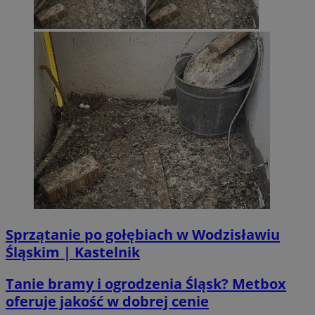
__Secure-ROLLOUT_TOKEN
.youtube.com
5 miesi
tygod
Sprzątanie po gołębiach w Wodzisławiu
Śląskim | Kastelnik
Tanie bramy i ogrodzenia Śląsk? Metbox
CookieScriptConsent
4 tygodni
CookieScript
oferuje jakość w dobrej cenie
wodzislaw.com.pl