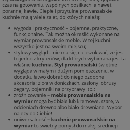
czas na gotowaniu, wspólnych posiłkach, a nawet
porannej kawie. Ciepłe i przytulne prowansalskie
kuchnie mają wiele zalet, do których należą:
wygoda i praktyczność – pojemne, praktyczne,
funkcjonalne. Tak można określić wykonane na
wymiar prowansalskie meble. W tej kuchni
wszystko jest na swoim miejscu;
stylowy wygląd – nie ma się, co oszukiwać, że jest
to jedno z kryteriów, dla których wybierana jest ta
właśnie
kuchnia. Styl prowansalski
świetnie
wygląda w małym i dużym pomieszczeniu, w
dodatku łatwo dobrać do niego ozdobne
akcesoria: zioła w doniczkach, zasłony, obrusy,
zegary, pojemniki na przyprawy itp.;
zróżnicowanie –
meble prowansalskie na
wymiar
mogą być białe lub kremowe, szare, w
odcieniach drewna albo biało-drewniane. Wybór
należy do Ciebie!
uniwersalność
– kuchnie prowansalskie na
wymiar
to świetny pomysł do małej, średniej i