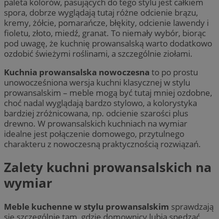
paleta kolorów, pasujących do tego stylu jest całkiem
spora, dobrze wyglądają tutaj różne odcienie brązu,
kremy, żółcie, pomarańcze, błękity, odcienie lawendy i
fioletu, złoto, miedź, granat. To niemały wybór, biorąc
pod uwagę, że kuchnię prowansalską warto dodatkowo
ozdobić świeżymi roślinami, a szczególnie ziołami.
Kuchnia prowansalska nowoczesna
to po prostu
unowocześniona wersja kuchni klasycznej w stylu
prowansalskim – meble mogą być tutaj mniej ozdobne,
choć nadal wyglądają bardzo stylowo, a kolorystyka
bardziej zróżnicowana, np. odcienie szarości plus
drewno. W prowansalskich kuchniach na wymiar
idealne jest połączenie domowego, przytulnego
charakteru z nowoczesną praktycznością rozwiązań.
Zalety kuchni prowansalskich na
wymiar
Meble kuchenne w stylu prowansalskim
sprawdzają
się szczególnie tam, gdzie domownicy lubią spędzać