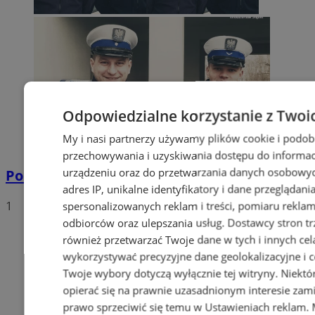
Odpowiedzialne korzystanie z Twoi
My i nasi partnerzy używamy plików cookie i podob
przechowywania i uzyskiwania dostępu do informac
urządzeniu oraz do przetwarzania danych osobowych
Policyjna eskorta na porodówkę
adres IP, unikalne identyfikatory i dane przeglądani
1
spersonalizowanych reklam i treści, pomiaru reklam i
odbiorców oraz ulepszania usług.
Dostawcy stron tr
również przetwarzać Twoje dane w tych i innych cel
wykorzystywać precyzyjne dane geolokalizacyjne i c
Twoje wybory dotyczą wyłącznie tej witryny. Niekt
opierać się na prawnie uzasadnionym interesie zami
prawo sprzeciwić się temu w
Ustawieniach reklam
.