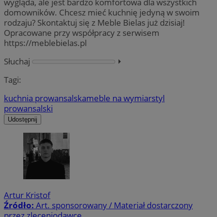
wygląda, ale jest bardzo komfortowa dla wszystkich
domowników. Chcesz mieć kuchnię jedyną w swoim
rodzaju? Skontaktuj się z Meble Bielas już dzisiaj!
Opracowane przy współpracy z serwisem
https://meblebielas.pl
Słuchaj
⏵︎
Tagi:
kuchnia prowansalska
meble na wymiar
styl
prowansalski
Udostępnij
Artur Kristof
Źródło:
Art. sponsorowany / Materiał dostarczony
przez zleceniodawcę