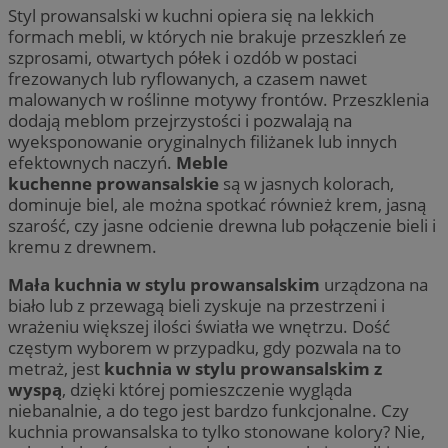
Styl prowansalski w kuchni opiera się na lekkich
formach mebli, w których nie brakuje przeszkleń ze
szprosami, otwartych półek i ozdób w postaci
frezowanych lub ryflowanych, a czasem nawet
malowanych w roślinne motywy frontów. Przeszklenia
dodają meblom przejrzystości i pozwalają na
wyeksponowanie oryginalnych filiżanek lub innych
efektownych naczyń.
Meble
kuchenne
prowansalskie
są w jasnych kolorach,
dominuje biel, ale można spotkać również krem, jasną
szarość, czy jasne odcienie drewna lub połączenie bieli i
kremu z drewnem.
Mała kuchnia w stylu
prowansalskim
urządzona na
biało lub z przewagą bieli zyskuje na przestrzeni i
wrażeniu większej ilości światła we wnętrzu. Dość
częstym wyborem w przypadku, gdy pozwala na to
metraż, jest
kuchnia w stylu prowansalskim z
wyspą
, dzięki której pomieszczenie wygląda
niebanalnie, a do tego jest bardzo funkcjonalne. Czy
kuchnia prowansalska to tylko stonowane kolory? Nie,