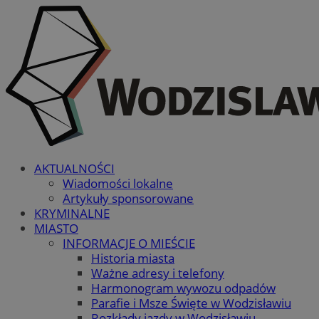
AKTUALNOŚCI
Wiadomości lokalne
Artykuły sponsorowane
KRYMINALNE
MIASTO
INFORMACJE O MIEŚCIE
Historia miasta
Ważne adresy i telefony
Harmonogram wywozu odpadów
Parafie i Msze Święte w Wodzisławiu
Rozkłady jazdy w Wodzisławiu