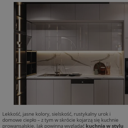
Lekkość, jasne kolory, sielskość, rustykalny urok i
domowe ciepło – z tym w skrócie kojarzą się kuchnie
prowansalskie. Jak powinna wyglądać
kuchnia w stylu