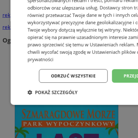
spersonalizowanych reklam i treści, pomiaru reklam i
Śląski
odbiorców oraz ulepszania usług.
Dostawcy stron tr
reklama
również przetwarzać Twoje dane w tych i innych cel
wykorzystywać precyzyjne dane geolokalizacyjne i c
reklama
Twoje wybory dotyczą wyłącznie tej witryny. Niekt
opierać się na prawnie uzasadnionym interesie zami
Ogłoszenia
prawo sprzeciwić się temu w
Ustawieniach reklam
.
chwili wycofać swoją zgodę w
Ustawieniach plików 
prywatności
ODRZUĆ WSZYSTKIE
PRZEJ
POKAŻ SZCZEGÓŁY
Niezbędne
Wydajność
Targetowani
Niesklasyfikowane