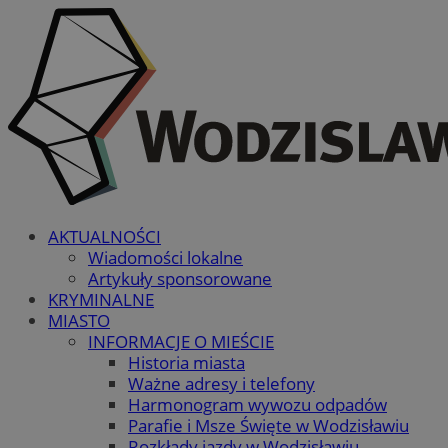
AKTUALNOŚCI
Wiadomości lokalne
Artykuły sponsorowane
KRYMINALNE
MIASTO
INFORMACJE O MIEŚCIE
Historia miasta
Ważne adresy i telefony
Harmonogram wywozu odpadów
Parafie i Msze Święte w Wodzisławiu
Rozkłady jazdy w Wodzisławiu