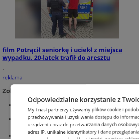
film
Potrącił seniorkę i uciekł z miejsca
wypadku. 20-latek trafił do aresztu
1
reklama
Zobacz również
Odpowiedzialne korzystanie z Twoi
Wiadomości kryminalne w Wodzisławiu
My i nasi partnerzy używamy plików cookie i podob
przechowywania i uzyskiwania dostępu do informac
Wiadomości lokalne
urządzeniu oraz do przetwarzania danych osobowych
adres IP, unikalne identyfikatory i dane przeglądani
Tworzenie stron www - Wodzisław