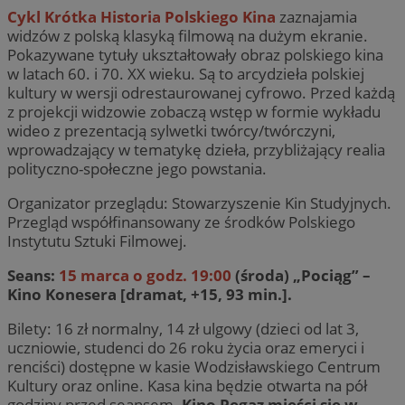
Cykl Krótka Historia Polskiego Kina
zaznajamia
widzów z polską klasyką filmową na dużym ekranie.
Pokazywane tytuły ukształtowały obraz polskiego kina
w latach 60. i 70. XX wieku. Są to arcydzieła polskiej
kultury w wersji odrestaurowanej cyfrowo. Przed każdą
z projekcji widzowie zobaczą wstęp w formie wykładu
wideo z prezentacją sylwetki twórcy/twórczyni,
wprowadzający w tematykę dzieła, przybliżający realia
polityczno-społeczne jego powstania.
Organizator przeglądu: Stowarzyszenie Kin Studyjnych.
Przegląd współfinansowany ze środków Polskiego
Instytutu Sztuki Filmowej.
Seans:
15 marca o godz. 19:00
(środa) „Pociąg” –
Kino Konesera [dramat, +15, 93 min.].
Bilety: 16 zł normalny, 14 zł ulgowy (dzieci od lat 3,
uczniowie, studenci do 26 roku życia oraz emeryci i
renciści) dostępne w kasie Wodzisławskiego Centrum
Kultury oraz online. Kasa kina będzie otwarta na pół
godziny przed seansem.
Kino Pegaz mieści się w