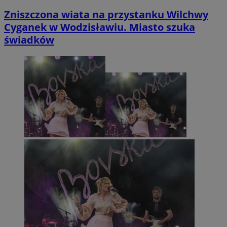
Zniszczona wiata na przystanku Wilchwy
Cyganek w Wodzisławiu. Miasto szuka
świadków