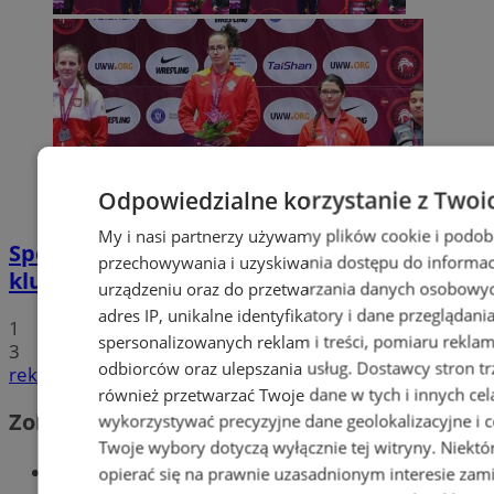
Odpowiedzialne korzystanie z Twoi
My i nasi partnerzy używamy plików cookie i podob
Sportowe podsumowanie wodzisławskich
przechowywania i uzyskiwania dostępu do informac
klubów sportowych
urządzeniu oraz do przetwarzania danych osobowych
adres IP, unikalne identyfikatory i dane przeglądani
1
spersonalizowanych reklam i treści, pomiaru reklam i
3
odbiorców oraz ulepszania usług.
Dostawcy stron tr
reklama
również przetwarzać Twoje dane w tych i innych cel
Zobacz również
wykorzystywać precyzyjne dane geolokalizacyjne i c
Twoje wybory dotyczą wyłącznie tej witryny. Niekt
Wiadomości kryminalne w Wodzisławiu
opierać się na prawnie uzasadnionym interesie zami