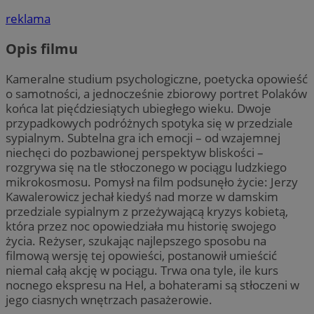
reklama
Opis filmu
Kameralne studium psychologiczne, poetycka opowieść
o samotności, a jednocześnie zbiorowy portret Polaków
końca lat pięćdziesiątych ubiegłego wieku. Dwoje
przypadkowych podróżnych spotyka się w przedziale
sypialnym. Subtelna gra ich emocji – od wzajemnej
niechęci do pozbawionej perspektyw bliskości –
rozgrywa się na tle stłoczonego w pociągu ludzkiego
mikrokosmosu. Pomysł na film podsunęło życie: Jerzy
Kawalerowicz jechał kiedyś nad morze w damskim
przedziale sypialnym z przeżywającą kryzys kobietą,
która przez noc opowiedziała mu historię swojego
życia. Reżyser, szukając najlepszego sposobu na
filmową wersję tej opowieści, postanowił umieścić
niemal całą akcję w pociągu. Trwa ona tyle, ile kurs
nocnego ekspresu na Hel, a bohaterami są stłoczeni w
jego ciasnych wnętrzach pasażerowie.