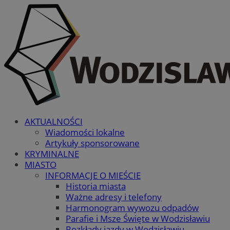
AKTUALNOŚCI
Wiadomości lokalne
Artykuły sponsorowane
KRYMINALNE
MIASTO
INFORMACJE O MIEŚCIE
Historia miasta
Ważne adresy i telefony
Harmonogram wywozu odpadów
Parafie i Msze Święte w Wodzisławiu
Rozkłady jazdy w Wodzisławiu