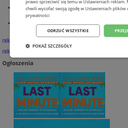
prawo sprzeciwić się temu w
Ustawieniach reklam
.
Wiadomości lokalne
chwili wycofać swoją zgodę w
Ustawieniach plików 
prywatności
Tworzenie stron www - Wodzisław
Śląski
ODRZUĆ WSZYSTKIE
PRZEJ
reklama
POKAŻ SZCZEGÓŁY
reklama
Niezbędne
Wydajność
Targetowani
Ogłoszenia
Niesklasyfikowane
Niezbędne
Wydajność
Targetowanie
Funkcjonalno