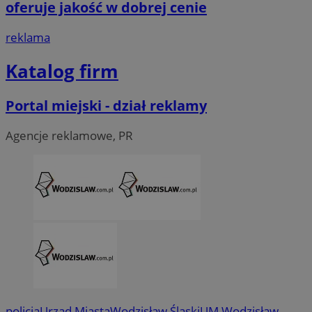
oferuje jakość w dobrej cenie
__Secure-ROLLOUT_TOKEN
.youtube.com
5 miesi
reklama
tygod
Katalog firm
Portal miejski - dział reklamy
Agencje reklamowe, PR
CookieScriptConsent
4 tygodni
CookieScript
policja
Urząd Miasta
Wodzisław Śląski
UM Wodzisław