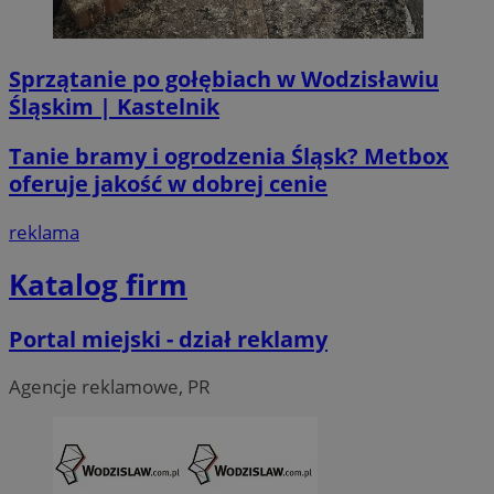
Sprzątanie po gołębiach w Wodzisławiu
Śląskim | Kastelnik
li_gc
5 miesi
LinkedIn
tygod
Corporation
Tanie bramy i ogrodzenia Śląsk? Metbox
.linkedin.com
oferuje jakość w dobrej cenie
reklama
__Secure-ROLLOUT_TOKEN
.youtube.com
5 miesi
tygod
Katalog firm
Portal miejski - dział reklamy
Agencje reklamowe, PR