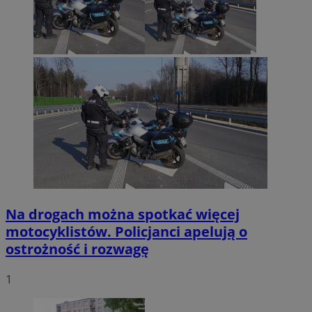
Na drogach można spotkać więcej
motocyklistów. Policjanci apelują o
ostrożność i rozwagę
1