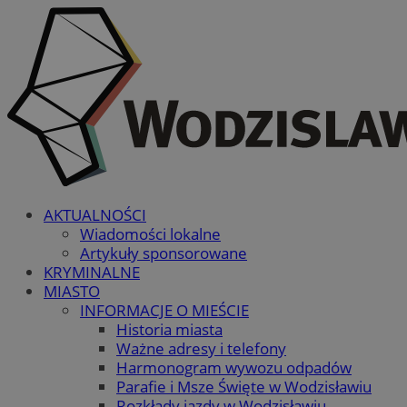
AKTUALNOŚCI
Wiadomości lokalne
Artykuły sponsorowane
KRYMINALNE
MIASTO
INFORMACJE O MIEŚCIE
Historia miasta
Ważne adresy i telefony
Harmonogram wywozu odpadów
Parafie i Msze Święte w Wodzisławiu
Rozkłady jazdy w Wodzisławiu