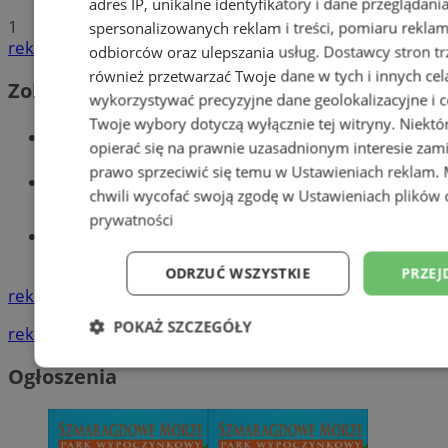
adres IP, unikalne identyfikatory i dane przeglądani
1
spersonalizowanych reklam i treści, pomiaru reklam i
reklama
odbiorców oraz ulepszania usług.
Dostawcy stron tr
również przetwarzać Twoje dane w tych i innych cel
Zobacz również
wykorzystywać precyzyjne dane geolokalizacyjne i c
Twoje wybory dotyczą wyłącznie tej witryny. Niekt
Wiadomości kryminalne w Wodzisławiu
opierać się na prawnie uzasadnionym interesie zami
prawo sprzeciwić się temu w
Ustawieniach reklam
.
Wiadomości lokalne
chwili wycofać swoją zgodę w
Ustawieniach plików 
prywatności
Tworzenie stron www - Wodzisław
Śląski
ODRZUĆ WSZYSTKIE
PRZEJ
reklama
POKAŻ SZCZEGÓŁY
reklama
Niezbędne
Wydajność
Targetowani
Ogłoszenia