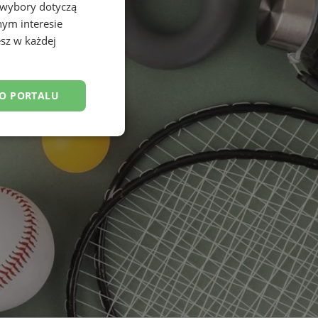
 wybory dotyczą
nym interesie
sz w każdej
DO PORTALU
esklasyfikowane
ane
owanie użytkownika i
j.