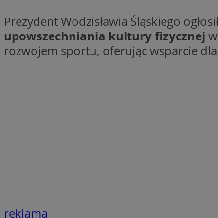
QeSessID
Prezydent Wodzisławia Śląskiego ogłosi
SessID
upowszechniania kultury fizycznej
w 
MvSessID
rozwojem sportu, oferując wsparcie dla 
INGRESSCOOKIE
euds
__cf_bm
li_gc
__Secure-ROLLOU
reklama