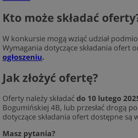
Kto może składać oferty
CookieScriptConse
W konkursie mogą wziąć udział podmioty,
Wymagania dotyczące składania ofert o
VISITOR_PRIVACY_
ogłoszeniu
.
Jak złożyć ofertę?
suid
Oferty należy składać
do 10 lutego 202
Bogumińskiej 4B, lub przesłać drogą po
dotyczące składania ofert dostępne są
Nazwa
Pro
Nazwa
Nazwa
Do
Masz pytania?
Nazwa
ustat_bzgfew1atv22
sa-user-id
google_push
.bi