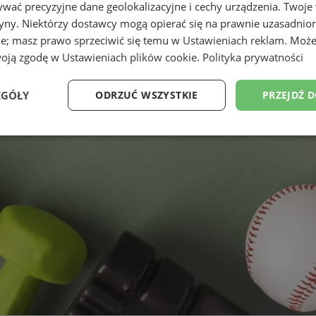
wać precyzyjne dane geolokalizacyjne i cechy urządzenia. Twoje
tryny. Niektórzy dostawcy mogą opierać się na prawnie uzasadnio
ie; masz prawo sprzeciwić się temu w
Ustawieniach reklam
. Może
woją zgodę w
Ustawieniach plików cookie
.
Polityka prywatności
EGÓŁY
ODRZUĆ WSZYSTKIE
PRZEJDŹ 
Wydajność
Targetowanie
Funkcjonalność
Ni
ezbędne
Wydajność
Targetowanie
Funkcjonalność
Niesklasyfikow
ie umożliwiają korzystanie z podstawowych funkcji strony internetowej, takich jak log
Bez niezbędnych plików cookie nie można prawidłowo korzystać ze strony internetowe
Okres
Provider
/
Domena
Opis
przechowywania