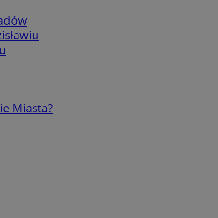
adów
isławiu
iu
ie Miasta?