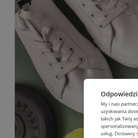
Odpowiedzia
My i nasi partne
uzyskiwania dost
takich jak Twój a
spersonalizowanyc
usług.
Dostawcy s