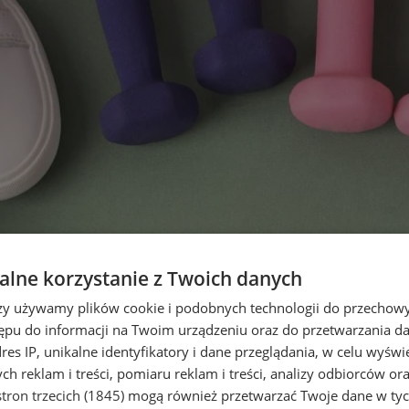
lne korzystanie z Twoich danych
rzy używamy plików cookie i podobnych technologii do przechow
ępu do informacji na Twoim urządzeniu oraz do przetwarzania 
dres IP, unikalne identyfikatory i dane przeglądania, w celu wyświ
h reklam i treści, pomiaru reklam i treści, analizy odbiorców or
tron trzecich (1845)
mogą również przetwarzać Twoje dane w tych