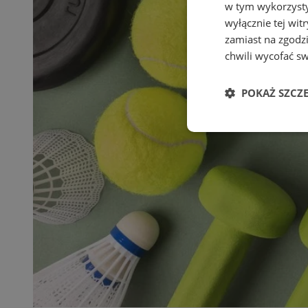
w tym wykorzysty
wyłącznie tej wi
zamiast na zgodz
chwili wycofać s
POKAŻ SZCZ
Niezbędne
Ni
Niezbędne pliki cook
zarządzanie kontem. 
Nazwa