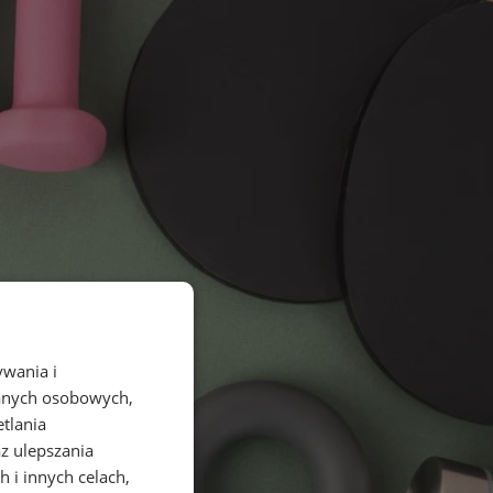
ywania i
danych osobowych,
etlania
az ulepszania
 i innych celach,