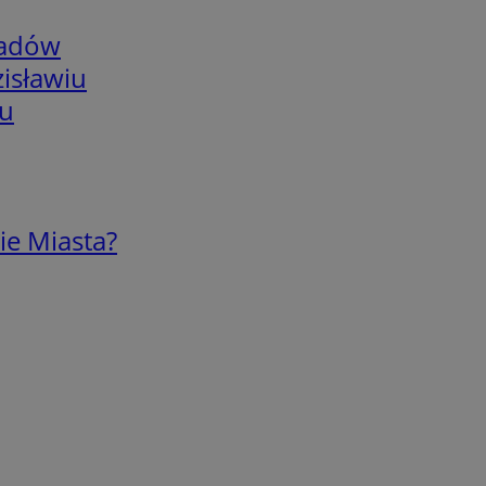
adów
isławiu
iu
ie Miasta?