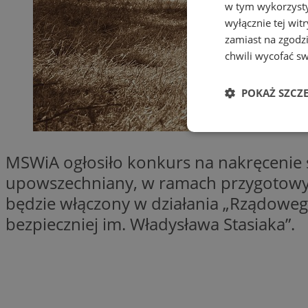
w tym wykorzysty
wyłącznie tej wi
zamiast na zgodz
chwili wycofać s
POKAŻ SZCZ
Niezbędne
MSWiA ogłosiło konkurs na nakręcenie s
upowszechniany, w ramach przygotowyw
będzie włączony w działania „Rządowe
bezpieczniej im. Władysława Stasiaka”.
Ni
Niezbędne pliki cook
zarządzanie kontem. 
Nazwa