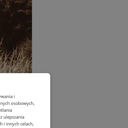
ywania i
danych osobowych,
etlania
az ulepszania
 i innych celach,