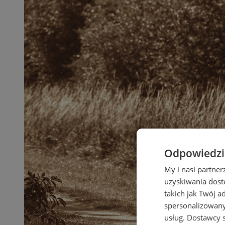
Odpowiedzia
My i nasi partne
uzyskiwania dost
takich jak Twój a
spersonalizowanyc
usług.
Dostawcy s