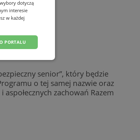
 wybory dotyczą
nym interesie
sz w każdej
DO PORTALU
esklasyfikowane
ezpieczny senior”, który będzie
rogramu o tej samej nazwie oraz
i i aspołecznych zachowań Razem
ane
owanie użytkownika i
j.