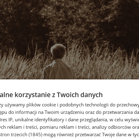
lne korzystanie z Twoich danych
rzy używamy plików cookie i podobnych technologii do przechow
ępu do informacji na Twoim urządzeniu oraz do przetwarzania 
dres IP, unikalne identyfikatory i dane przeglądania, w celu wyświ
h reklam i treści, pomiaru reklam i treści, analizy odbiorców or
tron trzecich (1845)
mogą również przetwarzać Twoje dane w tych