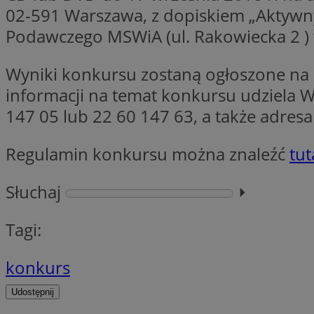
02-591 Warszawa, z dopiskiem „Aktywny 
Podawczego MSWiA (ul. Rakowiecka 2 ) 
CookieScriptConse
Wyniki konkursu zostaną ogłoszone na 
informacji na temat konkursu udziela W
VISITOR_PRIVACY_
147 05 lub 22 60 147 63, a także adresa
Regulamin konkursu można znaleźć
tut
Słuchaj
⏵︎
suid
Tagi:
konkurs
Nazwa
Pro
Nazwa
Nazwa
Udostępnij
Do
Nazwa
ustat_bzgfew1atv22
sa-user-id
google_push
.bi