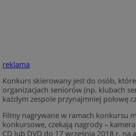
QeSessID
SessID
MvSessID
INGRESSCOOKIE
euds
reklama
__cf_bm
Konkurs skierowany jest do osób, które
organizacjach seniorów (np. klubach se
każdym zespole przynajmniej połowę cz
li_gc
Filmy nagrywane w ramach konkursu mog
__Secure-ROLLOU
konkursowe, czekają nagrody – kamera c
CD lub DVD do 17 września 2018 r. na a