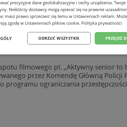
wać precyzyjne dane geolokalizacyjne i cechy urządzenia. Twoje
tryny. Niektórzy dostawcy mogą opierać się na prawnie uzasadnio
ie; masz prawo sprzeciwić się temu w
Ustawieniach reklam
. Może
woją zgodę w
Ustawieniach plików cookie
.
Polityka prywatności
EGÓŁY
ODRZUĆ WSZYSTKIE
PRZEJDŹ 
Wydajność
Targetowanie
Funkcjonalność
Ni
potu filmowego pt. „Aktywny senior to b
anego przez Komendę Główną Policji P
go programu ograniczania przestępczośc
ezbędne
Wydajność
Targetowanie
Funkcjonalność
Niesklasyfikow
ie umożliwiają korzystanie z podstawowych funkcji strony internetowej, takich jak log
Bez niezbędnych plików cookie nie można prawidłowo korzystać ze strony internetowe
Okres
Provider
/
Domena
Opis
przechowywania