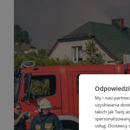
Odpowiedzia
My i nasi partne
uzyskiwania dost
takich jak Twój a
spersonalizowanyc
usług.
Dostawcy s