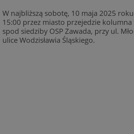
QeSessID
W najbliższą sobotę, 10 maja 2025 roku
SessID
15:00 przez miasto przejedzie kolumna
MvSessID
spod siedziby OSP Zawada, przy ul. Mło
INGRESSCOOKIE
ulice Wodzisławia Śląskiego.
euds
__cf_bm
li_gc
__Secure-ROLLOU