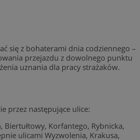
ctwem bezpiecznych
 tym samym
nych danych.
rzez usługę Cookie-
preferencji
 na pliki cookie.
ookie Cookie-
kać się z bohaterami dnia codziennego –
nformacje o zgodzie
ncjach dotyczących
wowania przejazdu z dowolnego punktu
ia z witryny.
olityki prywatności
ażenia uznania dla pracy strażaków.
ich przestrzeganie
temu użytkownik nie
woich preferencji,
 z regulacjami
 identyfikatora
e przez następujące ulice:
 Biertułtowy, Korfantego, Rybnicka,
ępnie ulicami Wyzwolenia, Krakusa,
 i przechowywania
ia interakcji