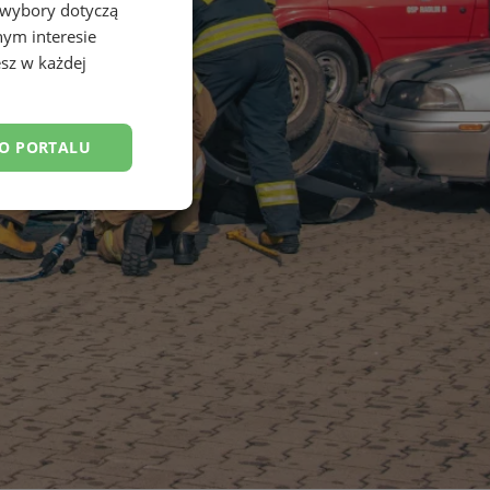
 wybory dotyczą
nym interesie
sz w każdej
DO PORTALU
esklasyfikowane
ane
owanie użytkownika i
j.