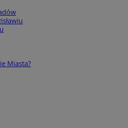
adów
isławiu
iu
ie Miasta?