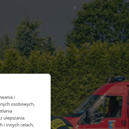
ywania i
danych osobowych,
etlania
az ulepszania
 i innych celach,