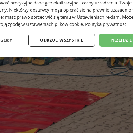
wać precyzyjne dane geolokalizacyjne i cechy urządzenia. Twoje
tryny. Niektórzy dostawcy mogą opierać się na prawnie uzasadnio
ie; masz prawo sprzeciwić się temu w
Ustawieniach reklam
. Może
woją zgodę w
Ustawieniach plików cookie
.
Polityka prywatności
EGÓŁY
ODRZUĆ WSZYSTKIE
PRZEJDŹ 
Wydajność
Targetowanie
Funkcjonalność
Ni
ezbędne
Wydajność
Targetowanie
Funkcjonalność
Niesklasyfikow
ie umożliwiają korzystanie z podstawowych funkcji strony internetowej, takich jak log
Bez niezbędnych plików cookie nie można prawidłowo korzystać ze strony internetowe
Okres
Provider
/
Domena
Opis
przechowywania