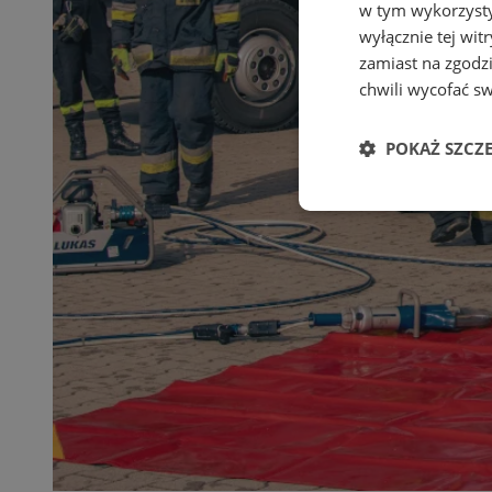
w tym wykorzysty
wyłącznie tej wi
zamiast na zgodz
chwili wycofać s
POKAŻ SZCZ
Niezbędne
Ni
Niezbędne pliki cook
zarządzanie kontem. 
Nazwa