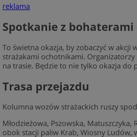
reklama
CookieScriptConse
Spotkanie z bohaterami
To świetna okazja, by zobaczyć w akcji
VISITOR_PRIVACY_
strażakami ochotnikami. Organizatorzy
na trasie. Będzie to nie tylko okazja d
Trasa przejazdu
suid
Kolumna wozów strażackich ruszy spod O
Nazwa
Młodzieżowa, Pszowska, Matuszczyka, R
Pro
Nazwa
Nazwa
Do
obok stacji paliw Krab, Wiosny Ludów, 
Nazwa
ustat_bzgfew1atv22
sa-user-id
google_push
.bi