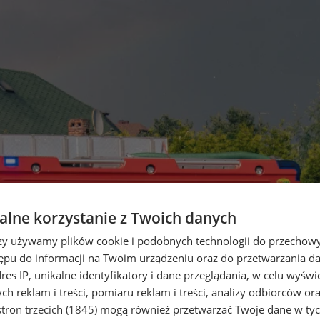
lne korzystanie z Twoich danych
rzy używamy plików cookie i podobnych technologii do przechow
ępu do informacji na Twoim urządzeniu oraz do przetwarzania 
dres IP, unikalne identyfikatory i dane przeglądania, w celu wyświ
h reklam i treści, pomiaru reklam i treści, analizy odbiorców or
tron trzecich (1845)
mogą również przetwarzać Twoje dane w tych