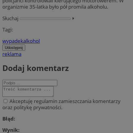
policjanci kontrolowali kierującego motorowerem. W
organizmie 35-latka było pół promila alkoholu.
Słuchaj
⏵︎
Tagi:
wypadek
alkohol
Udostępnij
reklama
Dodaj komentarz
Akceptuję regulamin zamieszczania komentarzy
oraz politykę prywatności.
Błąd:
Wynik: