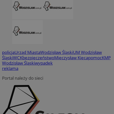
policja
Urząd Miasta
Wodzisław Śląski
UM Wodzisław
Śląski
WCK
bezpieczeństwo
Mieczysław Kieca
pomoc
KMP
Wodzisław Śląski
wypadek
reklama
Portal należy do sieci