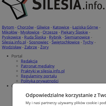
Bytom
-
Chorzów
-
Gliwice
-
Katowice
-
Łaziska Górne
-
Mikołów
-
Mysłowice
-
Orzesze
-
Piekary Śląskie
-
Pyskowice
-
Ruda Śląska
-
Rybnik
-
Siemianowice
-
Silesia.info.pl
-
Sosnowiec
-
Świętochłowice
-
Tychy
-
Wodzisław
-
Zabrze
-
Żory
Portal
Redakcja
Patronat medialny
Praktyki w silesia.info.pl
Regulaminy portalu
Polityka prywatności
Oferta
Napisz do nas
Odpowiedzialne korzystanie z Tw
Reklama
My i nasi partnerzy używamy plików cookie i po