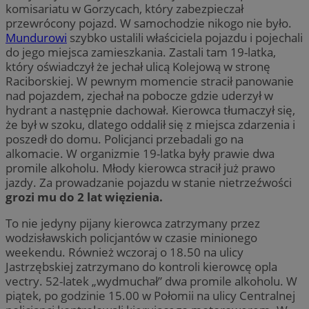
komisariatu w Gorzycach, który zabezpieczał
przewrócony pojazd. W samochodzie nikogo nie było.
Mundurowi
szybko ustalili właściciela pojazdu i pojechali
do jego miejsca zamieszkania. Zastali tam 19-latka,
który oświadczył że jechał ulicą Kolejową w stronę
Raciborskiej. W pewnym momencie stracił panowanie
nad pojazdem, zjechał na pobocze gdzie uderzył w
hydrant a następnie dachował. Kierowca tłumaczył się,
że był w szoku, dlatego oddalił się z miejsca zdarzenia i
poszedł do domu. Policjanci przebadali go na
alkomacie. W organizmie 19-latka były prawie dwa
promile alkoholu. Młody kierowca stracił już prawo
jazdy. Za prowadzanie pojazdu w stanie nietrzeźwości
grozi mu do 2 lat więzienia.
To nie jedyny pijany kierowca zatrzymany przez
wodzisławskich policjantów w czasie minionego
weekendu. Również wczoraj o 18.50 na ulicy
Jastrzębskiej zatrzymano do kontroli kierowcę opla
vectry. 52-latek „wydmuchał” dwa promile alkoholu. W
piątek, po godzinie 15.00 w Połomii na ulicy Centralnej