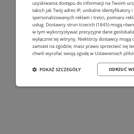
uzyskiwania dostępu do informacji na Twoim ur
takich jak Twój adres IP, unikalne identyfikatory 
spersonalizowanych reklam i treści, pomiaru rekl
usług.
Dostawcy stron trzecich (1845)
mogą równie
w tym wykorzystywać precyzyjne dane geolokaliz
wyłącznie tej witryny. Niektórzy dostawcy mogą 
zamiast na zgodzie; masz prawo sprzeciwić się 
chwili wycofać swoją zgodę w
Ustawieniach plik
POKAŻ SZCZEGÓŁY
ODRZUĆ WS
Niezbędne
Wydajność
Target
Niezbędne
Wydajność
Targetowan