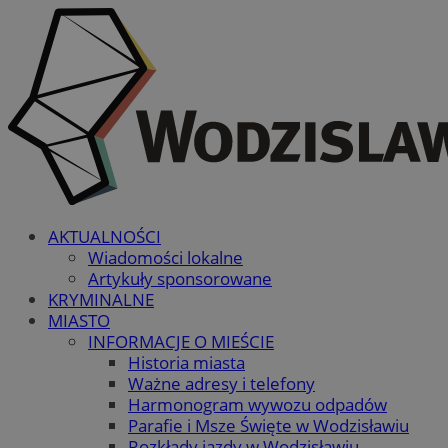
AKTUALNOŚCI
Wiadomości lokalne
Artykuły sponsorowane
KRYMINALNE
MIASTO
INFORMACJE O MIEŚCIE
Historia miasta
Ważne adresy i telefony
Harmonogram wywozu odpadów
Parafie i Msze Święte w Wodzisławiu
Rozkłady jazdy w Wodzisławiu