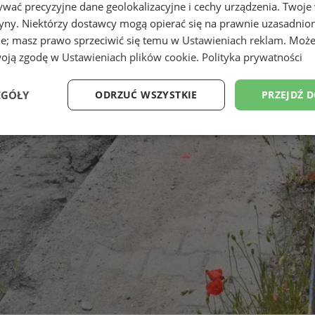
wać precyzyjne dane geolokalizacyjne i cechy urządzenia. Twoje
tryny. Niektórzy dostawcy mogą opierać się na prawnie uzasadnio
ie; masz prawo sprzeciwić się temu w
Ustawieniach reklam
. Może
woją zgodę w
Ustawieniach plików cookie
.
Polityka prywatności
EGÓŁY
ODRZUĆ WSZYSTKIE
PRZEJDŹ 
Wydajność
Targetowanie
Funkcjonalność
Ni
ezbędne
Wydajność
Targetowanie
Funkcjonalność
Niesklasyfikow
ie umożliwiają korzystanie z podstawowych funkcji strony internetowej, takich jak log
Bez niezbędnych plików cookie nie można prawidłowo korzystać ze strony internetowe
Okres
Provider
/
Domena
Opis
przechowywania