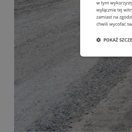
w tym wykorzysty
wyłącznie tej wi
zamiast na zgodz
chwili wycofać s
POKAŻ SZCZ
Niezbędne
Ni
Niezbędne pliki cook
zarządzanie kontem. 
Nazwa