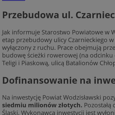
Przebudowa ul. Czarnie
CookieScriptConse
Jak informuje Starostwo Powiatowe w 
etap przebudowy ulicy Czarnieckiego w
VISITOR_PRIVACY_
wyłączony z ruchu. Prace obejmują pr
budowę ścieżki rowerowej (na odcinku 
Teligi i Piaskową, ulicą Batalionów Chł
suid
Dofinansowanie na inwe
Na inwestycję Powiat Wodzisławski po
Nazwa
siedmiu milionów złotych.
Pozostałą c
Pro
Nazwa
Nazwa
Do
Nazwa
ustat_bzgfew1atv22
Śląski. Wykonawcą inwestycji jest wyłoni
sa-user-id
google_push
.bi