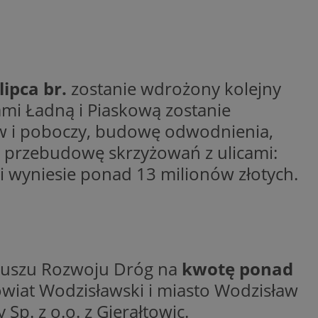
ctwem bezpiecznych
 tym samym
nych danych.
rzez usługę Cookie-
preferencji
 na pliki cookie.
ookie Cookie-
lipca br.
zostanie wdrożony kolejny
mi Ładną i Piaskową zostanie
nformacje o zgodzie
ncjach dotyczących
ów i poboczy, budowę odwodnienia,
ia z witryny.
olityki prywatności
e przebudowę skrzyżowań z ulicami:
ich przestrzeganie
temu użytkownik nie
cji wyniesie ponad 13 milionów złotych.
woich preferencji,
 z regulacjami
 identyfikatora
duszu Rozwoju Dróg na
kwotę ponad
Powiat Wodzisławski i miasto Wodzisław
Sp. z o.o. z Gierałtowic.
 i przechowywania
ia interakcji