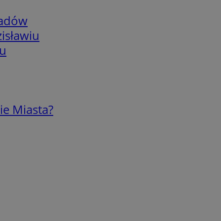
adów
isławiu
iu
ie Miasta?