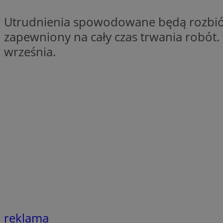
QeSessID
Utrudnienia spowodowane będą rozbiórk
SessID
zapewniony na cały czas trwania robót
MvSessID
września.
INGRESSCOOKIE
euds
__cf_bm
li_gc
__Secure-ROLLOU
reklama