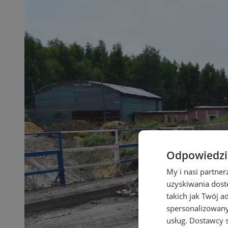
Odpowiedzia
My i nasi partne
uzyskiwania dost
takich jak Twój a
spersonalizowanyc
usług.
Dostawcy s