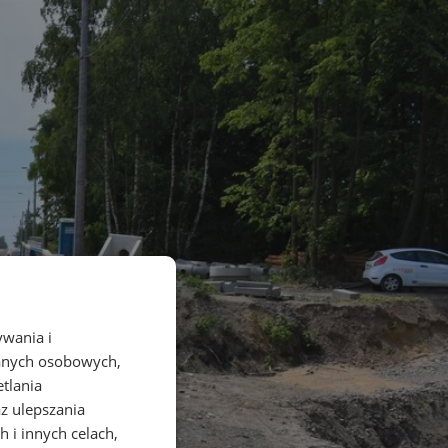
ywania i
danych osobowych,
etlania
az ulepszania
 i innych celach,