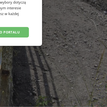
 wybory dotyczą
nym interesie
sz w każdej
DO PORTALU
esklasyfikowane
ane
owanie użytkownika i
j.