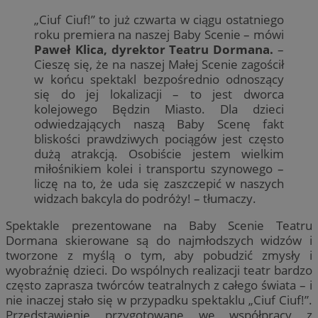
„Ciuf Ciuf!” to już czwarta w ciągu ostatniego
roku premiera na naszej Baby Scenie – mówi
Paweł Klica, dyrektor Teatru Dormana.
–
Cieszę się, że na naszej Małej Scenie zagościł
w końcu spektakl bezpośrednio odnoszący
się do jej lokalizacji – to jest dworca
kolejowego Będzin Miasto. Dla dzieci
odwiedzających naszą Baby Scenę fakt
bliskości prawdziwych pociągów jest często
dużą atrakcją. Osobiście jestem wielkim
miłośnikiem kolei i transportu szynowego –
liczę na to, że uda się zaszczepić w naszych
widzach bakcyla do podróży! – tłumaczy.
Spektakle prezentowane na Baby Scenie Teatru
Dormana skierowane są do najmłodszych widzów i
tworzone z myślą o tym, aby pobudzić zmysły i
wyobraźnię dzieci. Do wspólnych realizacji teatr bardzo
często zaprasza twórców teatralnych z całego świata – i
nie inaczej stało się w przypadku spektaklu „Ciuf Ciuf!”.
Przedstawienie przygotowane we współpracy z