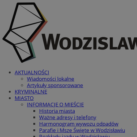
AKTUALNOŚCI
Wiadomości lokalne
Artykuły sponsorowane
KRYMINALNE
MIASTO
INFORMACJE O MIEŚCIE
Historia miasta
Ważne adresy i telefony
Harmonogram wywozu odpadów
Parafie i Msze Święte w Wodzisławiu
Rozkłady jazdy w Wodzisławiu