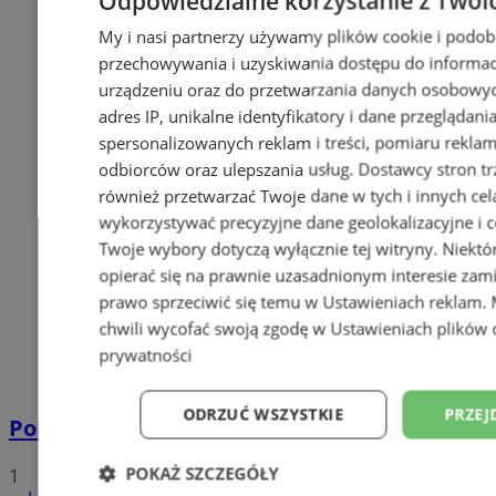
Odpowiedzialne korzystanie z Twoi
My i nasi partnerzy używamy plików cookie i podob
przechowywania i uzyskiwania dostępu do informac
urządzeniu oraz do przetwarzania danych osobowych
adres IP, unikalne identyfikatory i dane przeglądani
spersonalizowanych reklam i treści, pomiaru reklam i
odbiorców oraz ulepszania usług.
Dostawcy stron tr
również przetwarzać Twoje dane w tych i innych cel
wykorzystywać precyzyjne dane geolokalizacyjne i c
Twoje wybory dotyczą wyłącznie tej witryny. Niekt
opierać się na prawnie uzasadnionym interesie zami
prawo sprzeciwić się temu w
Ustawieniach reklam
.
chwili wycofać swoją zgodę w
Ustawieniach plików 
prywatności
ODRZUĆ WSZYSTKIE
PRZEJ
Policyjna eskorta na porodówkę
POKAŻ SZCZEGÓŁY
1