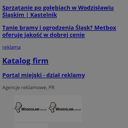
Sprzątanie po gołębiach w Wodzisławiu
Śląskim | Kastelnik
Tanie bramy i ogrodzenia Śląsk? Metbox
oferuje jakość w dobrej cenie
reklama
Katalog firm
CookieScriptConsent
4 tygodni
CookieScript
Portal miejski - dział reklamy
wodzislaw.com.pl
Agencje reklamowe, PR