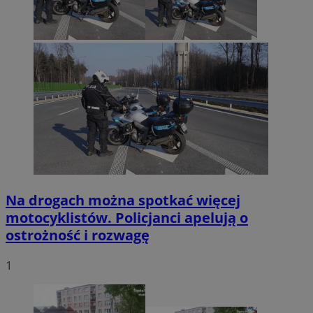
Na drogach można spotkać więcej
motocyklistów. Policjanci apelują o
ostrożność i rozwagę
1