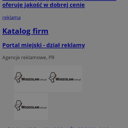
oferuje jakość w dobrej cenie
reklama
Katalog firm
li_gc
5 miesi
LinkedIn
tygod
Corporation
.linkedin.com
Portal miejski - dział reklamy
Agencje reklamowe, PR
__Secure-ROLLOUT_TOKEN
.youtube.com
5 miesi
tygod