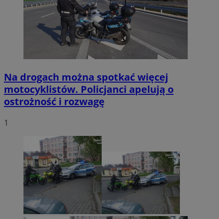
Na drogach można spotkać więcej
motocyklistów. Policjanci apelują o
ostrożność i rozwagę
1