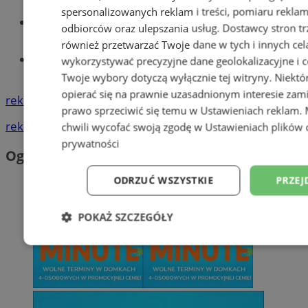
spersonalizowanych reklam i treści, pomiaru reklam i
Wiadomości lokalne
odbiorców oraz ulepszania usług.
Dostawcy stron tr
również przetwarzać Twoje dane w tych i innych cel
Tworzenie stron www - Wodzisław
wykorzystywać precyzyjne dane geolokalizacyjne i c
Śląski
Twoje wybory dotyczą wyłącznie tej witryny. Niekt
opierać się na prawnie uzasadnionym interesie zami
reklama
prawo sprzeciwić się temu w
Ustawieniach reklam
.
reklama
chwili wycofać swoją zgodę w
Ustawieniach plików 
prywatności
Ogłoszenia
ODRZUĆ WSZYSTKIE
PRZEJ
POKAŻ SZCZEGÓŁY
Niezbędne
Wydajność
Targetowani
Niesklasyfikowane