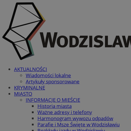
AKTUALNOŚCI
Wiadomości lokalne
Artykuły sponsorowane
KRYMINALNE
MIASTO
INFORMACJE O MIEŚCIE
Historia miasta
Ważne adresy i telefony
Harmonogram wywozu odpadów
Parafie i Msze Święte w Wodzisławiu
Rozkłady jazdy w Wodzisławiu