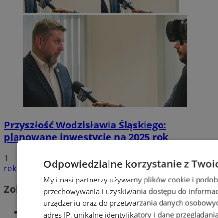
Przyszłość Wodzisławia Śląskiego:
planowane inwestycje na 2025 rok
1
Odpowiedzialne korzystanie z Twoi
reklama
My i nasi partnerzy używamy plików cookie i podob
Zobacz również
przechowywania i uzyskiwania dostępu do informac
urządzeniu oraz do przetwarzania danych osobowych
Wiadomości kryminalne w Wodzisławiu
adres IP, unikalne identyfikatory i dane przeglądani