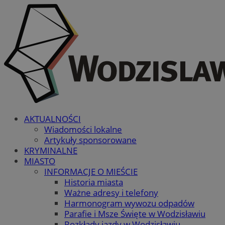
AKTUALNOŚCI
Wiadomości lokalne
Artykuły sponsorowane
KRYMINALNE
MIASTO
INFORMACJE O MIEŚCIE
Historia miasta
Ważne adresy i telefony
Harmonogram wywozu odpadów
Parafie i Msze Święte w Wodzisławiu
Rozkłady jazdy w Wodzisławiu