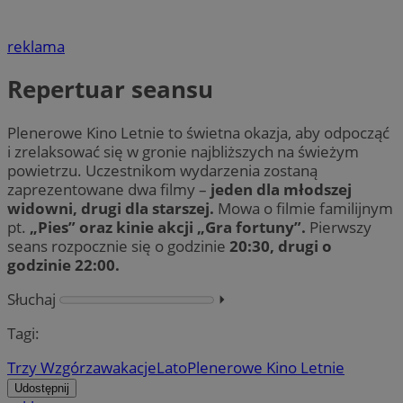
reklama
Repertuar seansu
Plenerowe Kino Letnie to świetna okazja, aby odpocząć
i zrelaksować się w gronie najbliższych na świeżym
powietrzu. Uczestnikom wydarzenia zostaną
zaprezentowane dwa filmy –
jeden dla młodszej
widowni, drugi dla starszej.
Mowa o filmie familijnym
pt.
„Pies” oraz kinie akcji „Gra fortuny”.
Pierwszy
seans rozpocznie się o godzinie
20:30, drugi o
godzinie 22:00.
Słuchaj
⏵︎
Tagi:
Trzy Wzgórza
wakacje
Lato
Plenerowe Kino Letnie
Udostępnij