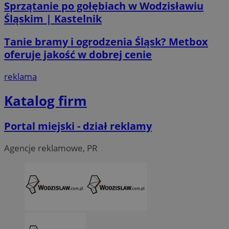
Sprzątanie po gołębiach w Wodzisławiu
Śląskim | Kastelnik
Tanie bramy i ogrodzenia Śląsk? Metbox
oferuje jakość w dobrej cenie
reklama
li_gc
5 miesi
LinkedIn
tygod
Corporation
Katalog firm
.linkedin.com
Portal miejski - dział reklamy
__Secure-ROLLOUT_TOKEN
.youtube.com
5 miesi
tygod
Agencje reklamowe, PR