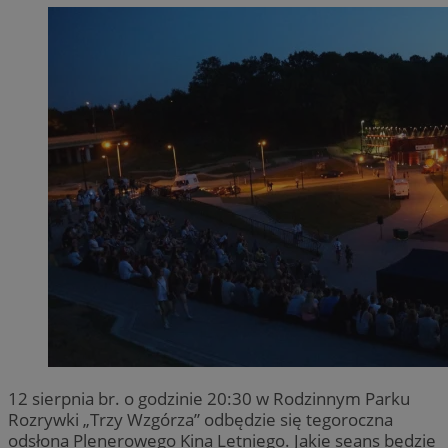
12 sierpnia br. o godzinie 20:30 w Rodzinnym Parku
Rozrywki „Trzy Wzgórza” odbędzie się tegoroczna
odsłona Plenerowego Kina Letniego. Jakie seans będzie