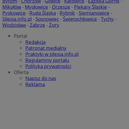
Bytom
-
Chorzów
-
Gliwice
-
Katowice
-
Łaziska Górne
-
Mikołów
-
Mysłowice
-
Orzesze
-
Piekary Śląskie
-
Pyskowice
-
Ruda Śląska
-
Rybnik
-
Siemianowice
-
Silesia.info.pl
-
Sosnowiec
-
Świętochłowice
-
Tychy
-
Wodzisław
-
Zabrze
-
Żory
Portal
Redakcja
Patronat medialny
Praktyki w silesia.info.pl
Regulaminy portalu
Polityka prywatności
Oferta
Napisz do nas
Reklama
suid
1 r
Simplifi Holdings
Inc.
.simpli.fi