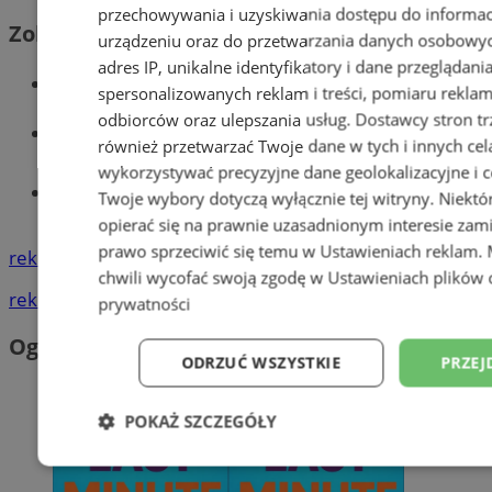
przechowywania i uzyskiwania dostępu do informac
Zobacz również
urządzeniu oraz do przetwarzania danych osobowych
adres IP, unikalne identyfikatory i dane przeglądani
Wiadomości kryminalne w Wodzisławiu
spersonalizowanych reklam i treści, pomiaru reklam i
odbiorców oraz ulepszania usług.
Dostawcy stron tr
Wiadomości lokalne
również przetwarzać Twoje dane w tych i innych cel
wykorzystywać precyzyjne dane geolokalizacyjne i c
Tworzenie stron www - Wodzisław
Twoje wybory dotyczą wyłącznie tej witryny. Niekt
Śląski
opierać się na prawnie uzasadnionym interesie zami
prawo sprzeciwić się temu w
Ustawieniach reklam
.
reklama
chwili wycofać swoją zgodę w
Ustawieniach plików 
reklama
prywatności
Ogłoszenia
ODRZUĆ WSZYSTKIE
PRZEJ
POKAŻ SZCZEGÓŁY
Niezbędne
Wydajność
Targetowani