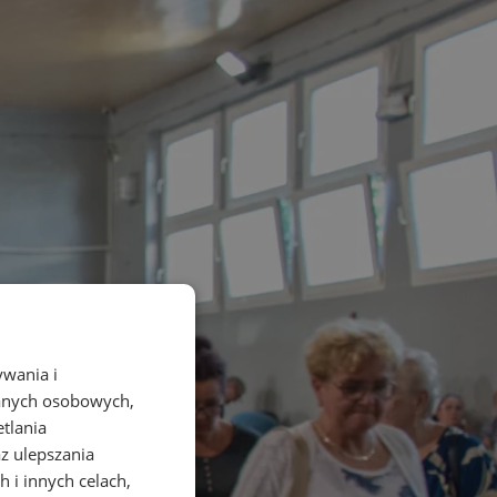
ywania i
danych osobowych,
etlania
az ulepszania
 i innych celach,