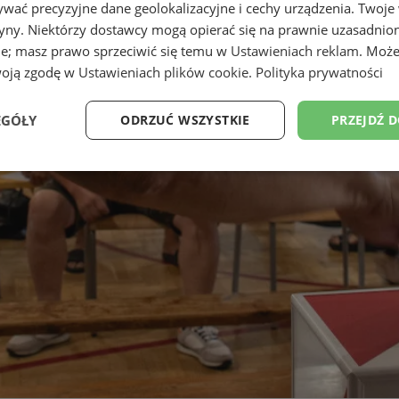
wać precyzyjne dane geolokalizacyjne i cechy urządzenia. Twoje
tryny. Niektórzy dostawcy mogą opierać się na prawnie uzasadnio
ie; masz prawo sprzeciwić się temu w
Ustawieniach reklam
. Może
woją zgodę w
Ustawieniach plików cookie
.
Polityka prywatności
EGÓŁY
ODRZUĆ WSZYSTKIE
PRZEJDŹ 
Wydajność
Targetowanie
Funkcjonalność
Ni
ezbędne
Wydajność
Targetowanie
Funkcjonalność
Niesklasyfikow
ie umożliwiają korzystanie z podstawowych funkcji strony internetowej, takich jak log
Bez niezbędnych plików cookie nie można prawidłowo korzystać ze strony internetowe
Okres
Provider
/
Domena
Opis
przechowywania