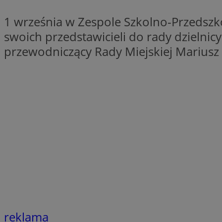
QeSessID
1 września w Zespole Szkolno-Przedszk
SessID
swoich przedstawicieli do rady dzielnic
MvSessID
przewodniczący Rady Miejskiej Mariusz 
INGRESSCOOKIE
euds
__cf_bm
li_gc
__Secure-ROLLOU
reklama