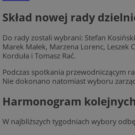
Skład nowej rady dzielni
CookieScriptConse
Do rady zostali wybrani: Stefan Kosiński
Marek Małek, Marzena Lorenc, Leszek Ci
VISITOR_PRIVACY_
Korduła i Tomasz Rać.
Podczas spotkania przewodniczącym ra
Nie dokonano natomiast wyboru zarządu
suid
Harmonogram kolejnyc
Nazwa
W najbliższych tygodniach wybory odbęd
Pro
Nazwa
Nazwa
Do
Nazwa
ustat_bzgfew1atv22
sa-user-id
google_push
.bi