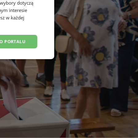
 wybory dotyczą
nym interesie
sz w każdej
DO PORTALU
esklasyfikowane
ane
owanie użytkownika i
j.