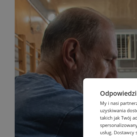
Odpowiedzia
My i nasi partne
uzyskiwania dost
takich jak Twój a
spersonalizowanyc
usług.
Dostawcy s