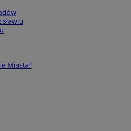
adów
isławiu
iu
ie Miasta?