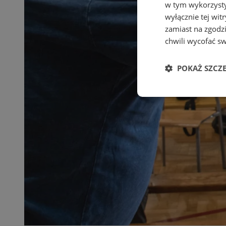
w tym wykorzysty
wyłącznie tej wi
zamiast na zgodz
chwili wycofać s
POKAŻ SZCZ
Niezbędne
Ni
Niezbędne pliki cook
zarządzanie kontem. 
Nazwa