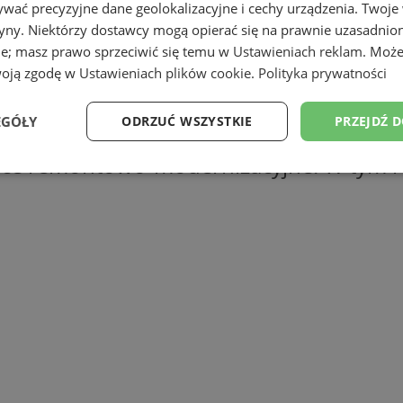
wać precyzyjne dane geolokalizacyjne i cechy urządzenia. Twoje
tryny. Niektórzy dostawcy mogą opierać się na prawnie uzasadnio
ie; masz prawo sprzeciwić się temu w
Ustawieniach reklam
. Może
woją zgodę w
Ustawieniach plików cookie
.
Polityka prywatności
ewięć dzielnic, których zadaniem jest ws
EGÓŁY
ODRZUĆ WSZYSTKIE
PRZEJDŹ 
 życia mieszkańców. Rady Dzielnicy mają 
ace remontowo-modernizacyjne. W tym r
Wydajność
Targetowanie
Funkcjonalność
Ni
ezbędne
Wydajność
Targetowanie
Funkcjonalność
Niesklasyfikow
ie umożliwiają korzystanie z podstawowych funkcji strony internetowej, takich jak log
Bez niezbędnych plików cookie nie można prawidłowo korzystać ze strony internetowe
Okres
Provider
/
Domena
Opis
przechowywania