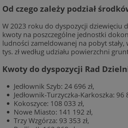
Od czego zależy podział środkó
CookieScriptConse
W 2023 roku do dyspozycji dziewięciu dz
kwoty na poszczególne jednostki dokonu
ludności zameldowanej na pobyt stały, 
VISITOR_PRIVACY_
tys. zł według udziału powierzchni grun
Kwoty do dyspozycji Rad Dzieln
Jedłownik Szyb: 24 696 zł,
suid
Jedłownik-Turzyczka-Karkoszka: 96 8
Kokoszyce: 108 033 zł,
Nowe Miasto: 141 192 zł,
Nazwa
Pro
Nazwa
Nazwa
Trzy Wzgórza: 93 353 zł,
Do
Nazwa
ustat_bzgfew1atv22
sa-user-id
google_push
.bi