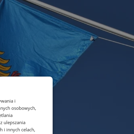
ywania i
danych osobowych,
etlania
az ulepszania
 i innych celach,