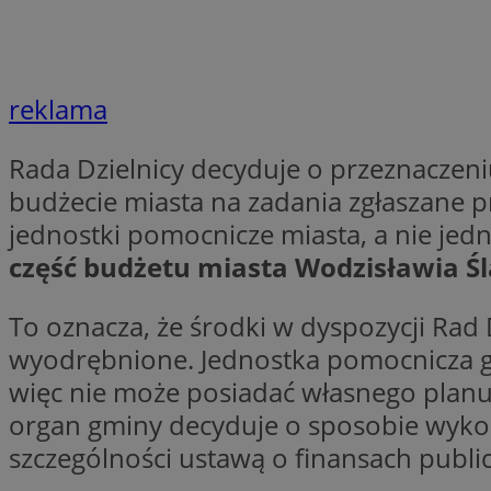
QeSessID
SessID
MvSessID
reklama
INGRESSCOOKIE
Rada Dzielnicy decyduje o przeznaczeni
euds
budżecie miasta na zadania zgłaszane pr
jednostki pomocnicze miasta, a nie jed
część budżetu miasta Wodzisławia Ś
__cf_bm
To oznacza, że środki w dyspozycji Rad 
li_gc
wyodrębnione. Jednostka pomocnicza gmi
więc nie może posiadać własnego planu
__Secure-ROLLOU
organ gminy decyduje o sposobie wyko
szczególności ustawą o finansach publi