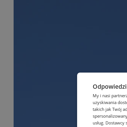
Odpowiedzia
My i nasi partne
uzyskiwania dost
takich jak Twój a
spersonalizowanyc
usług.
Dostawcy s