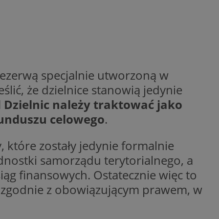
entyfikator sesji.
entyfikator sesji.
entyfikator sesji.
erów obsługuje
ekście
lu optymalizacji
 rezerwą specjalnie utworzoną w
 do przechowywania
lić, że dzielnice stanowią jedynie
niu do usług
e, czy użytkownik
 Dzielnic należy traktować jako
enia lub reklamy.
funduszu celowego
.
niania ludzi i
trony internetowej,
e ważnych raportów
ryny internetowej.
 które zostały jedynie formalnie
y gościa na
dnostki samorządu terytorialnego, a
nych celów
ąg finansowych. Ostatecznie więc to
ądzania
, zgodnie z obowiązującym prawem, w
ych funkcji oraz
a dostępu
alnych wersji
gle. Jest
znacza, że może być