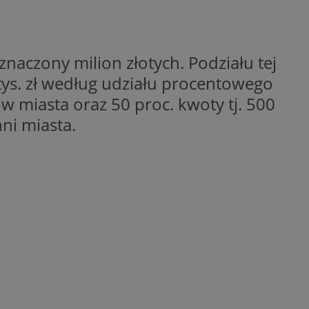
ctwem bezpiecznych
 tym samym
nych danych.
rzez usługę Cookie-
znaczony milion złotych. Podziału tej
preferencji
 na pliki cookie.
ookie Cookie-
tys. zł według udziału procentowego
w miasta oraz 50 proc. kwoty tj. 500
nformacje o zgodzie
ncjach dotyczących
ni miasta.
ia z witryny.
olityki prywatności
ich przestrzeganie
temu użytkownik nie
woich preferencji,
 z regulacjami
 identyfikatora
 i przechowywania
ia interakcji