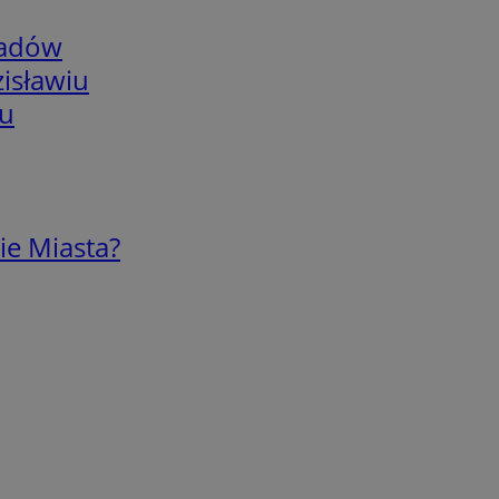
adów
isławiu
iu
ie Miasta?