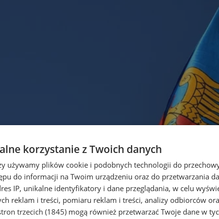
lne korzystanie z Twoich danych
rzy używamy plików cookie i podobnych technologii do przechow
ępu do informacji na Twoim urządzeniu oraz do przetwarzania 
dres IP, unikalne identyfikatory i dane przeglądania, w celu wyświ
h reklam i treści, pomiaru reklam i treści, analizy odbiorców or
tron trzecich (1845)
mogą również przetwarzać Twoje dane w tych