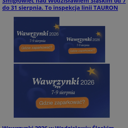
Śmigłowiec nad Wodzisławiem Śląskim od 7
do 31 sierpnia. To inspekcja linii TAURON