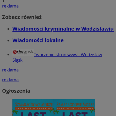
1
QeSessID
wodzislaw.com.pl
1 r
reklama
Zobacz również
SessID
wodzislaw.com.pl
1 r
Wiadomości kryminalne w Wodzisławiu
MvSessID
wodzislaw.com.pl
1 r
Wiadomości lokalne
INGRESSCOOKIE
Ses
NGINX Inc.
bh.contextweb.com
Tworzenie stron www - Wodzisław
Śląski
reklama
reklama
euds
.rfihub.com
Ses
Ogłoszenia
Googl