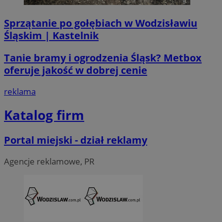
Sprzątanie po gołębiach w Wodzisławiu
Śląskim | Kastelnik
VISITOR_PRIVACY_METADATA
5 miesi
YouTube
tygod
.youtube.com
Tanie bramy i ogrodzenia Śląsk? Metbox
oferuje jakość w dobrej cenie
reklama
Katalog firm
Portal miejski - dział reklamy
Agencje reklamowe, PR