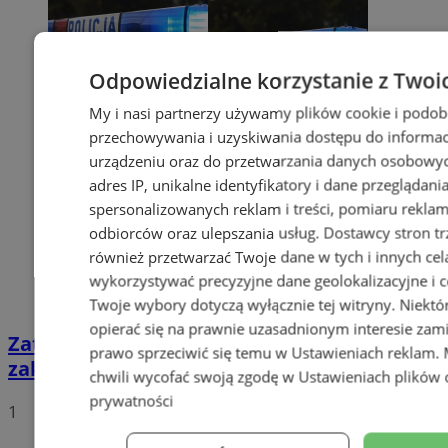
Odpowiedzialne korzystanie z Twoi
My i nasi partnerzy używamy plików cookie i podob
przechowywania i uzyskiwania dostępu do informac
urządzeniu oraz do przetwarzania danych osobowych
adres IP, unikalne identyfikatory i dane przeglądani
spersonalizowanych reklam i treści, pomiaru reklam i
odbiorców oraz ulepszania usług.
Dostawcy stron tr
również przetwarzać Twoje dane w tych i innych cel
wykorzystywać precyzyjne dane geolokalizacyjne i c
Twoje wybory dotyczą wyłącznie tej witryny. Niekt
opierać się na prawnie uzasadnionym interesie zami
Zatrzymany za złamanie podwójnego
prawo sprzeciwić się temu w
Ustawieniach reklam
.
zakazu prowadzenia pojazdów!
chwili wycofać swoją zgodę w
Ustawieniach plików 
prywatności
1