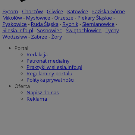
Bytom
-
Chorzów
-
Gliwice
-
Katowice
-
Łaziska Górne
-
Mikołów
-
Mysłowice
-
Orzesze
-
Piekary Śląskie
-
_fbp
2 miesiące 4
Meta Platform Inc.
Pyskowice
-
Ruda Śląska
-
Rybnik
-
Siemianowice
-
tygodnie
.wodzislaw.com.pl
Silesia.info.pl
-
Sosnowiec
-
Świętochłowice
-
Tychy
-
__eoi
.wodzislaw.com.pl
5 miesięcy 4
Wodzisław
-
Zabrze
-
Żory
tygodnie
Portal
Redakcja
__mguid_
.mediago.io
Patronat medialny
tuuid_lu
.bidswitch.net
1 rok
Praktyki w silesia.info.pl
Regulaminy portalu
Polityka prywatności
_ga
1 rok 1 miesiąc
Google LLC
Oferta
.wodzislaw.com.pl
Napisz do nas
Reklama