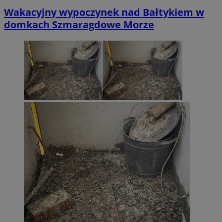
Wakacyjny wypoczynek nad Bałtykiem w
domkach Szmaragdowe Morze
CookieScriptConsent
4 tygodni
CookieScript
wodzislaw.com.pl