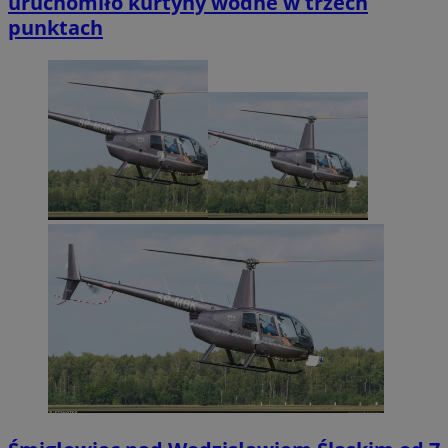
uruchomiło kurtyny wodne w trzech
punktach