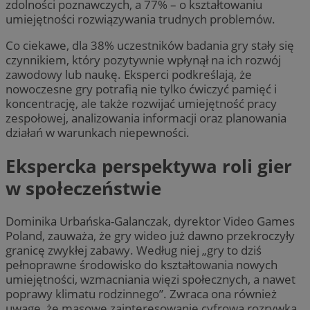
zdolności poznawczych, a 77% – o kształtowaniu
umiejętności rozwiązywania trudnych problemów.
Co ciekawe, dla 38% uczestników badania gry stały się
czynnikiem, który pozytywnie wpłynął na ich rozwój
zawodowy lub naukę. Eksperci podkreślają, że
nowoczesne gry potrafią nie tylko ćwiczyć pamięć i
koncentrację, ale także rozwijać umiejętność pracy
zespołowej, analizowania informacji oraz planowania
działań w warunkach niepewności.
Ekspercka perspektywa roli gier
w społeczeństwie
Dominika Urbańska-Galanczak, dyrektor Video Games
Poland, zauważa, że gry wideo już dawno przekroczyły
granicę zwykłej zabawy. Według niej „gry to dziś
pełnoprawne środowisko do kształtowania nowych
umiejętności, wzmacniania więzi społecznych, a nawet
poprawy klimatu rodzinnego”. Zwraca ona również
uwagę, że masowe zainteresowanie cyfrową rozrywką