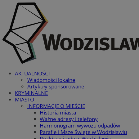
AKTUALNOŚCI
Wiadomości lokalne
Artykuły sponsorowane
KRYMINALNE
MIASTO
INFORMACJE O MIEŚCIE
Historia miasta
Ważne adresy i telefony
Harmonogram wywozu odpadów
Parafie i Msze Święte w Wodzisławiu
Rozkłady jazdy w Wodzisławiu