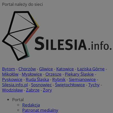
Portal należy do sieci
Bytom
-
Chorzów
-
Gliwice
-
Katowice
-
Łaziska Górne
-
Mikołów
-
Mysłowice
-
Orzesze
-
Piekary Śląskie
-
Pyskowice
-
Ruda Śląska
-
Rybnik
-
Siemianowice
-
Silesia.info.pl
-
Sosnowiec
-
Świętochłowice
-
Tychy
-
Wodzisław
-
Zabrze
-
Żory
Portal
Redakcja
Patronat medialny