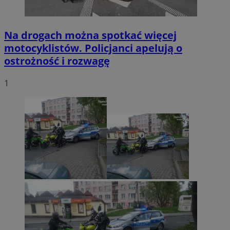
Na drogach można spotkać więcej
motocyklistów. Policjanci apelują o
ostrożność i rozwagę
1