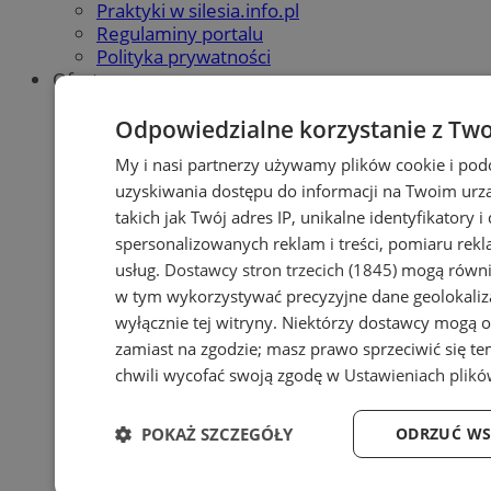
Praktyki w silesia.info.pl
Regulaminy portalu
Polityka prywatności
Oferta
Napisz do nas
Reklama
Odpowiedzialne korzystanie z Tw
My i nasi partnerzy używamy plików cookie i pod
uzyskiwania dostępu do informacji na Twoim urz
takich jak Twój adres IP, unikalne identyfikatory 
spersonalizowanych reklam i treści, pomiaru rekla
usług.
Dostawcy stron trzecich (1845)
mogą równie
w tym wykorzystywać precyzyjne dane geolokaliza
wyłącznie tej witryny. Niektórzy dostawcy mogą o
zamiast na zgodzie; masz prawo sprzeciwić się t
chwili wycofać swoją zgodę w
Ustawieniach plikó
POKAŻ SZCZEGÓŁY
ODRZUĆ WS