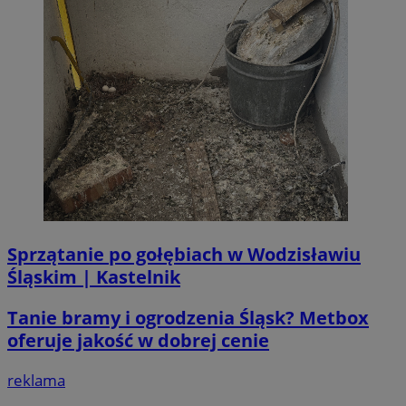
Sprzątanie po gołębiach w Wodzisławiu
Śląskim | Kastelnik
Tanie bramy i ogrodzenia Śląsk? Metbox
oferuje jakość w dobrej cenie
reklama