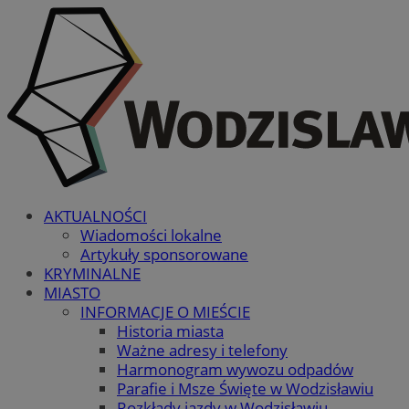
AKTUALNOŚCI
Wiadomości lokalne
Artykuły sponsorowane
KRYMINALNE
MIASTO
INFORMACJE O MIEŚCIE
Historia miasta
Ważne adresy i telefony
Harmonogram wywozu odpadów
Parafie i Msze Święte w Wodzisławiu
Rozkłady jazdy w Wodzisławiu