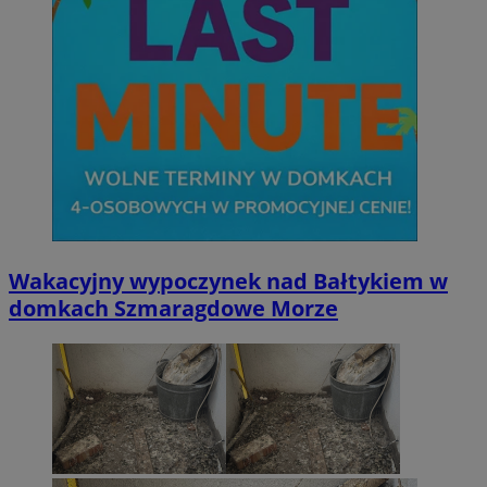
Wakacyjny wypoczynek nad Bałtykiem w
domkach Szmaragdowe Morze