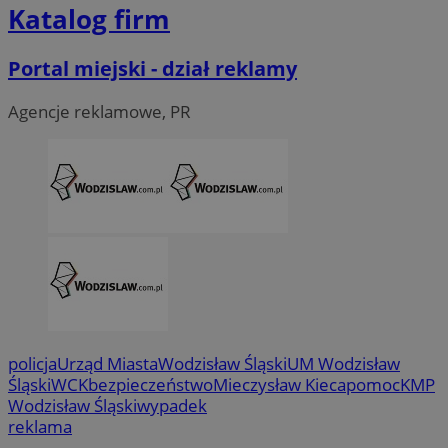
Katalog firm
Portal miejski - dział reklamy
Agencje reklamowe, PR
policja
Urząd Miasta
Wodzisław Śląski
UM Wodzisław
Śląski
WCK
bezpieczeństwo
Mieczysław Kieca
pomoc
KMP
Wodzisław Śląski
wypadek
reklama