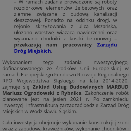
– W ramach zadania prowadzone są roboty
rozbiórkowe elementów żelbetowych oraz
ziemne związane z budową kanalizacji
deszczowej. Ponadto na odcinku drogi, w
rejonie skrzyżowania z ulicą Mszańską,
ułożono warstwę wiążącą nawierzchni oraz
wykonano chodniki z kostki betonowej –
przekazują nam pracownicy
Zarządu
Dróg Miejskich
.
Wykonaniem tego zadania inwestycyjnego,
dofinansowanego ze środków Unii Europejskiej w
ramach Europejskiego Funduszu Rozwoju Regionalnego
RPO Województwa Śląskiego na lata 2014-2020,
zajmuje się
Zakład Usług Budowlanych MARBUD
Mariusz Ogrodowski z Rybnika
. Zakończenie robót
planowane jest na jesień 2021 r. Po zamknięciu
inwestycji infrastrukturą zarządzać będzie Zarząd Dróg
Miejskich w Wodzisławiu Śląskim.
Cała inwestycja obejmuje wykonanie konstrukcji jezdni
wraz z zabudową krawężników, wykonanie chodników i