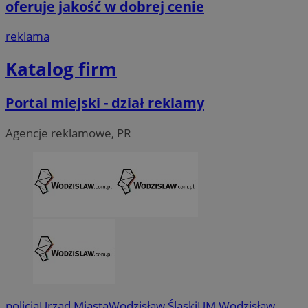
oferuje jakość w dobrej cenie
reklama
Katalog firm
Portal miejski - dział reklamy
Agencje reklamowe, PR
CookieScriptConsent
4 tygodni
CookieScript
wodzislaw.com.pl
policja
Urząd Miasta
Wodzisław Śląski
UM Wodzisław