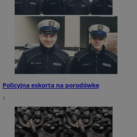
Policyjna eskorta na porodówkę
1