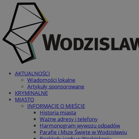
AKTUALNOŚCI
Wiadomości lokalne
Artykuły sponsorowane
KRYMINALNE
MIASTO
INFORMACJE O MIEŚCIE
Historia miasta
Ważne adresy i telefony
Harmonogram wywozu odpadów
Parafie i Msze Święte w Wodzisławiu
Rozkłady jazdy w Wodzisławiu