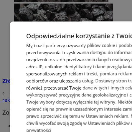
Odpowiedzialne korzystanie z Twoi
My i nasi partnerzy używamy plików cookie i podob
przechowywania i uzyskiwania dostępu do informac
urządzeniu oraz do przetwarzania danych osobowych
adres IP, unikalne identyfikatory i dane przeglądani
spersonalizowanych reklam i treści, pomiaru reklam i
Złóż wniosek o dodatek węglowy
odbiorców oraz ulepszania usług.
Dostawcy stron tr
również przetwarzać Twoje dane w tych i innych cel
1
wykorzystywać precyzyjne dane geolokalizacyjne i c
reklama
Twoje wybory dotyczą wyłącznie tej witryny. Niekt
opierać się na prawnie uzasadnionym interesie zami
Zobacz również
prawo sprzeciwić się temu w
Ustawieniach reklam
.
chwili wycofać swoją zgodę w
Ustawieniach plików 
Wiadomości kryminalne w Wodzisławiu
prywatności