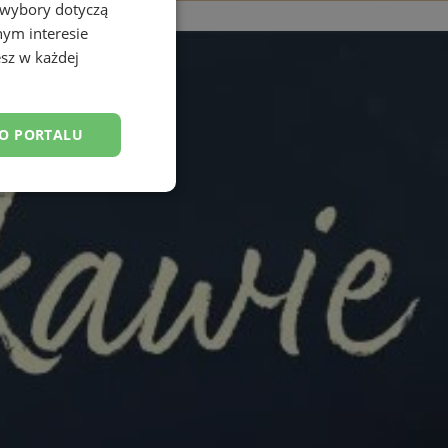
 wybory dotyczą
nym interesie
sz w każdej
DO PORTALU
esklasyfikowane
ane
owanie użytkownika i
j.