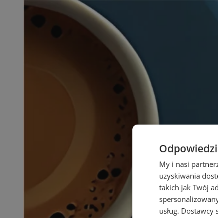
Odpowiedzia
My i nasi partne
uzyskiwania dost
takich jak Twój a
spersonalizowanyc
usług.
Dostawcy s