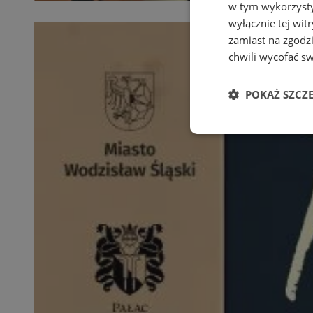
w tym wykorzysty
wyłącznie tej wi
zamiast na zgodz
chwili wycofać s
POKAŻ SZCZ
Niezbędne
Ni
Niezbędne pliki cook
zarządzanie kontem. 
Nazwa