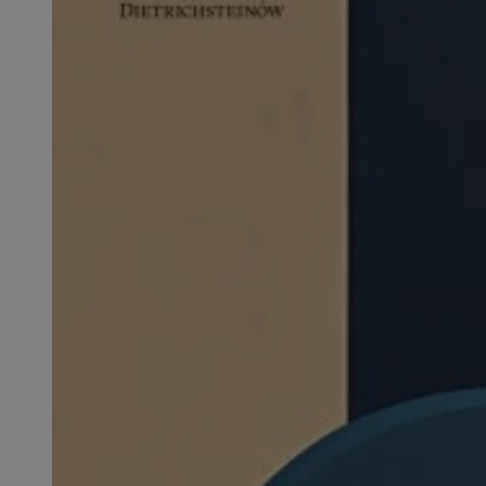
QeSessID
SessID
MvSessID
INGRESSCOOKIE
euds
__cf_bm
li_gc
__Secure-ROLLOU