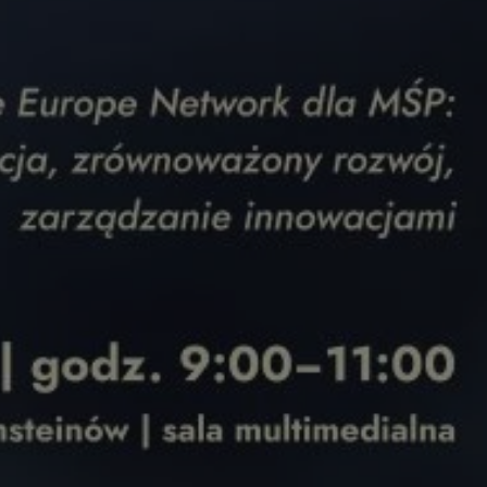
entyfikator sesji.
entyfikator sesji.
entyfikator sesji.
erów obsługuje
ekście
lu optymalizacji
 do przechowywania
niu do usług
e, czy użytkownik
enia lub reklamy.
niania ludzi i
trony internetowej,
e ważnych raportów
ryny internetowej.
y gościa na
nych celów
ądzania
ych funkcji oraz
a dostępu
alnych wersji
gle. Jest
znacza, że może być