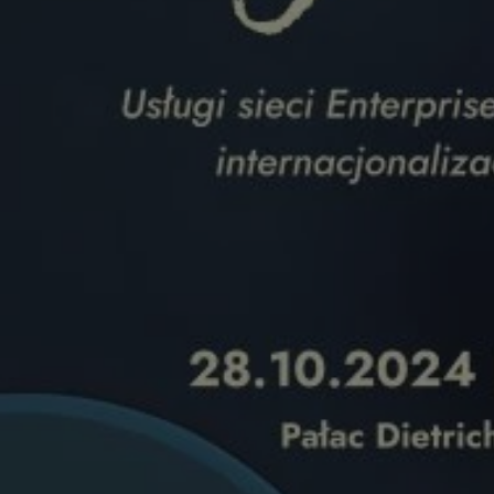
wodzislaw.com.pl
1 rok
Ten plik cookie przechowuje id
wodzislaw.com.pl
1 rok
Ten plik cookie przechowuje id
wodzislaw.com.pl
1 rok
Ten plik cookie przechowuje id
Sesja
Rejestruje, który klaster serw
NGINX Inc.
gościa. Jest to używane w kont
bh.contextweb.com
równoważenia obciążenia w ce
doświadczenia użytkownika.
.rfihub.com
Sesja
Ten plik cookie jest używany
zgody użytkownika w odniesie
śledzenia. Zazwyczaj rejestruj
zdecydował się na usługi śledz
29 minut 55
Ten plik cookie służy do rozróż
Cloudflare Inc.
sekund
botów. Jest to korzystne dla s
.temu.com
ponieważ umożliwia tworzeni
na temat korzystania z jej wit
Google Privacy Policy
5 miesięcy 4
Służy do przechowywania zgod
LinkedIn
tygodnie
używanie plików cookie do in
Corporation
.linkedin.com
T_TOKEN
.youtube.com
5 miesięcy 4
używane przez Google do zarz
tygodnie
wdrażaniem i testowaniem now
usług. Służy do kontrolowani
użytkowników do eksperyment
funkcji w różnych usługach Goo
oznaczone jako "secure", co o