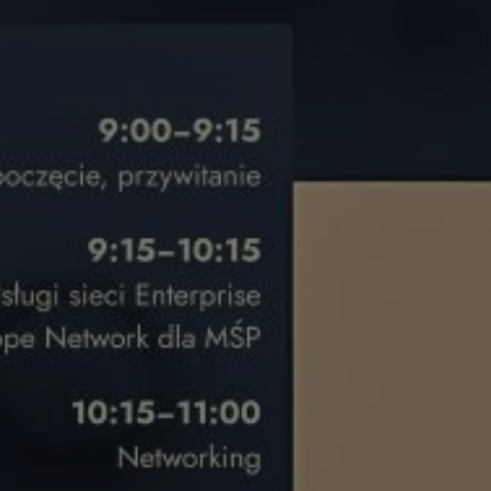
ctwem bezpiecznych
 tym samym
nych danych.
rzez usługę Cookie-
preferencji
 na pliki cookie.
ookie Cookie-
nformacje o zgodzie
ncjach dotyczących
ia z witryny.
olityki prywatności
ich przestrzeganie
temu użytkownik nie
woich preferencji,
 z regulacjami
 identyfikatora
 i przechowywania
ia interakcji