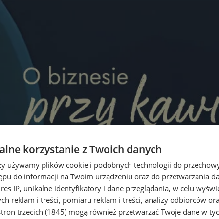
lne korzystanie z Twoich danych
rzy używamy plików cookie i podobnych technologii do przechow
ępu do informacji na Twoim urządzeniu oraz do przetwarzania 
dres IP, unikalne identyfikatory i dane przeglądania, w celu wyświ
h reklam i treści, pomiaru reklam i treści, analizy odbiorców or
tron trzecich (1845)
mogą również przetwarzać Twoje dane w tych