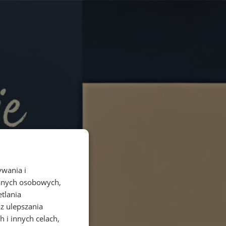
ywania i
danych osobowych,
etlania
az ulepszania
 i innych celach,