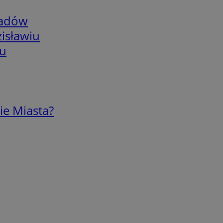
adów
isławiu
iu
ie Miasta?