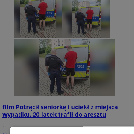
film
Potrącił seniorkę i uciekł z miejsca
wypadku. 20-latek trafił do aresztu
1
reklama