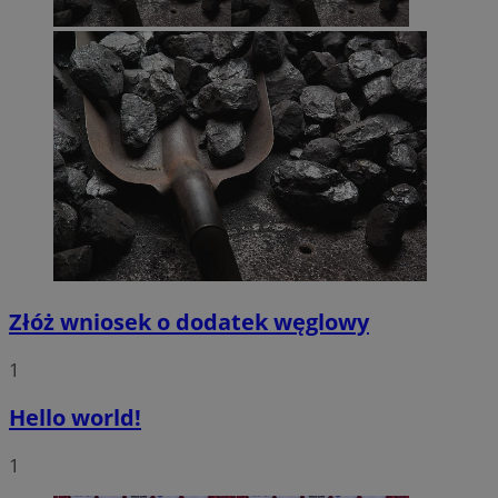
Złóż wniosek o dodatek węglowy
1
Hello world!
1