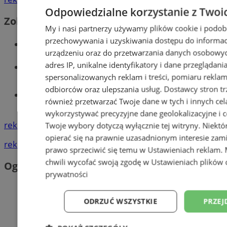
Odpowiedzialne korzystanie z Twoi
Zobacz również
My i nasi partnerzy używamy plików cookie i podob
przechowywania i uzyskiwania dostępu do informac
Wiadomości kryminalne w Wodzisławiu
urządzeniu oraz do przetwarzania danych osobowych
adres IP, unikalne identyfikatory i dane przeglądani
Wiadomości lokalne
spersonalizowanych reklam i treści, pomiaru reklam i
odbiorców oraz ulepszania usług.
Dostawcy stron tr
Tworzenie stron www - Wodzisław
również przetwarzać Twoje dane w tych i innych cel
Śląski
wykorzystywać precyzyjne dane geolokalizacyjne i c
reklama
Twoje wybory dotyczą wyłącznie tej witryny. Niekt
opierać się na prawnie uzasadnionym interesie zami
reklama
prawo sprzeciwić się temu w
Ustawieniach reklam
.
chwili wycofać swoją zgodę w
Ustawieniach plików 
Ogłoszenia
prywatności
ODRZUĆ WSZYSTKIE
PRZEJ