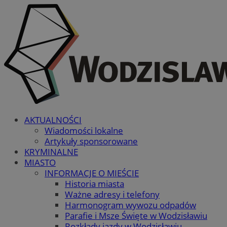
AKTUALNOŚCI
Wiadomości lokalne
Artykuły sponsorowane
KRYMINALNE
MIASTO
INFORMACJE O MIEŚCIE
Historia miasta
Ważne adresy i telefony
Harmonogram wywozu odpadów
Parafie i Msze Święte w Wodzisławiu
Rozkłady jazdy w Wodzisławiu