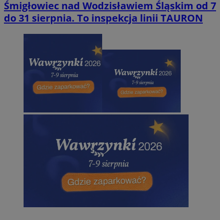
Śmigłowiec nad Wodzisławiem Śląskim od 7
do 31 sierpnia. To inspekcja linii TAURON