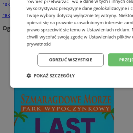
również przetwarzać Twoje dane w tych i innych cel
reklama
wykorzystywać precyzyjne dane geolokalizacyjne i c
reklama
Twoje wybory dotyczą wyłącznie tej witryny. Niekt
opierać się na prawnie uzasadnionym interesie zami
Ogłoszenia
prawo sprzeciwić się temu w
Ustawieniach reklam
.
chwili wycofać swoją zgodę w
Ustawieniach plików 
prywatności
ODRZUĆ WSZYSTKIE
PRZEJ
POKAŻ SZCZEGÓŁY
Niezbędne
Wydajność
Targetowani
Niesklasyfikowane