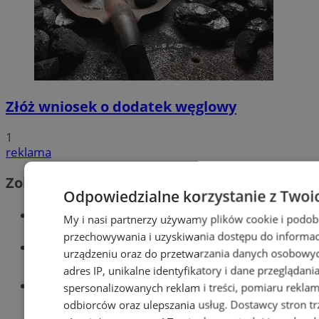
Złóż wniosek o dodatek węglowy
1
reklama
Zobacz również
Odpowiedzialne korzystanie z Twoi
Wiadomości kryminalne w Wodzisławiu
My i nasi partnerzy używamy plików cookie i podob
przechowywania i uzyskiwania dostępu do informac
Wiadomości lokalne
urządzeniu oraz do przetwarzania danych osobowych
adres IP, unikalne identyfikatory i dane przeglądani
Tworzenie stron www - Wodzisław
spersonalizowanych reklam i treści, pomiaru reklam i
Śląski
odbiorców oraz ulepszania usług.
Dostawcy stron tr