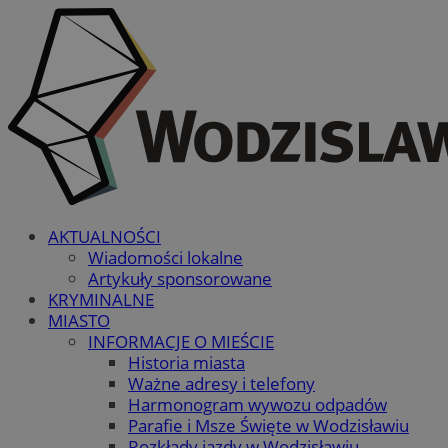
AKTUALNOŚCI
Wiadomości lokalne
Artykuły sponsorowane
KRYMINALNE
MIASTO
INFORMACJE O MIEŚCIE
Historia miasta
Ważne adresy i telefony
Harmonogram wywozu odpadów
Parafie i Msze Święte w Wodzisławiu
Rozkłady jazdy w Wodzisławiu