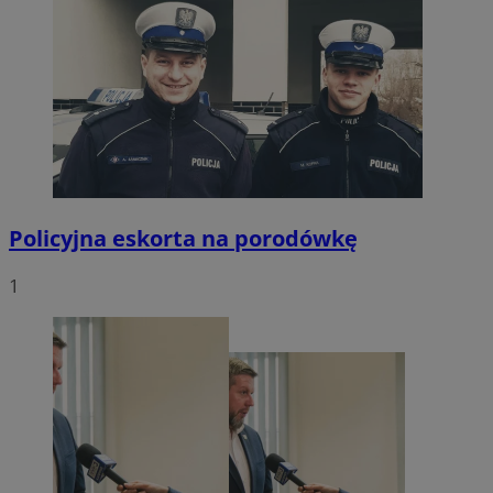
Policyjna eskorta na porodówkę
1