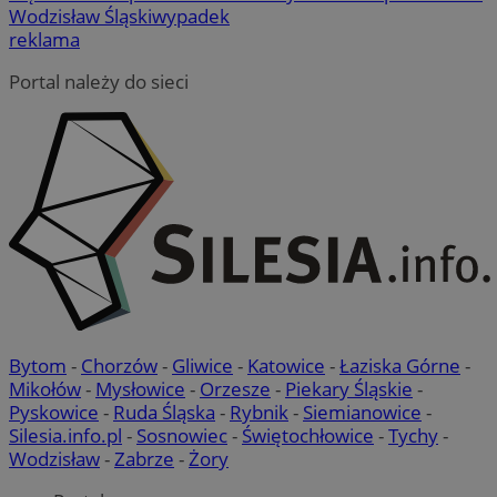
Wodzisław Śląski
wypadek
reklama
Portal należy do sieci
VISITOR_PRIVACY_METADATA
5 miesi
YouTube
tygod
.youtube.com
Bytom
-
Chorzów
-
Gliwice
-
Katowice
-
Łaziska Górne
-
Mikołów
-
Mysłowice
-
Orzesze
-
Piekary Śląskie
-
Pyskowice
-
Ruda Śląska
-
Rybnik
-
Siemianowice
-
Silesia.info.pl
-
Sosnowiec
-
Świętochłowice
-
Tychy
-
Wodzisław
-
Zabrze
-
Żory