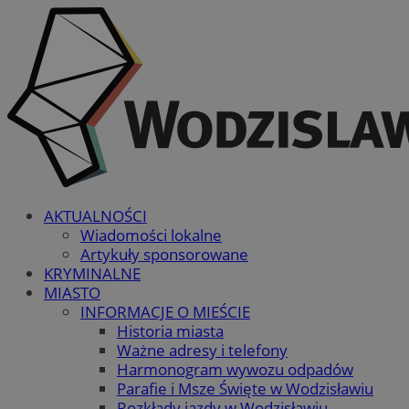
AKTUALNOŚCI
Wiadomości lokalne
Artykuły sponsorowane
KRYMINALNE
MIASTO
INFORMACJE O MIEŚCIE
Historia miasta
Ważne adresy i telefony
Harmonogram wywozu odpadów
Parafie i Msze Święte w Wodzisławiu
Rozkłady jazdy w Wodzisławiu