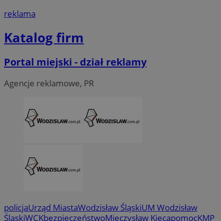
reklama
Katalog firm
Portal miejski - dział reklamy
Agencje reklamowe, PR
CookieScriptConsent
4 tygodni
CookieScript
wodzislaw.com.pl
policja
Urząd Miasta
Wodzisław Śląski
UM Wodzisław
Śląski
WCK
bezpieczeństwo
Mieczysław Kieca
pomoc
KMP