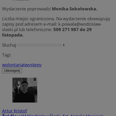
Wydarzenie poprowadzi
Monika Sokołowska.
Liczba miejsc ograniczona. Na wydarzenie obowiązują
zapisy pod adresem e-mail:
k.powala@wodzislaw-
slaski.pl
lub telefoniczne:
509 271 987
do 29
listopada.
Słuchaj
⏵︎
Tagi:
wolontariat
występy
Udostępnij
Artur Kristof