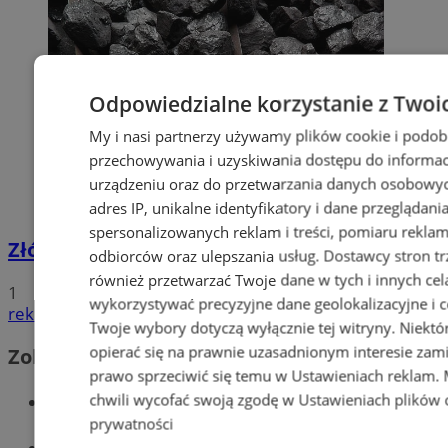
Odpowiedzialne korzystanie z Twoi
My i nasi partnerzy używamy plików cookie i podob
przechowywania i uzyskiwania dostępu do informac
urządzeniu oraz do przetwarzania danych osobowych
adres IP, unikalne identyfikatory i dane przeglądani
spersonalizowanych reklam i treści, pomiaru reklam i
Złóż wniosek o dodatek węglowy
odbiorców oraz ulepszania usług.
Dostawcy stron tr
również przetwarzać Twoje dane w tych i innych cel
1
wykorzystywać precyzyjne dane geolokalizacyjne i c
reklama
Twoje wybory dotyczą wyłącznie tej witryny. Niekt
opierać się na prawnie uzasadnionym interesie zami
Zobacz również
prawo sprzeciwić się temu w
Ustawieniach reklam
.
Wiadomości kryminalne w Wodzisławiu
chwili wycofać swoją zgodę w
Ustawieniach plików 
prywatności
Wiadomości lokalne