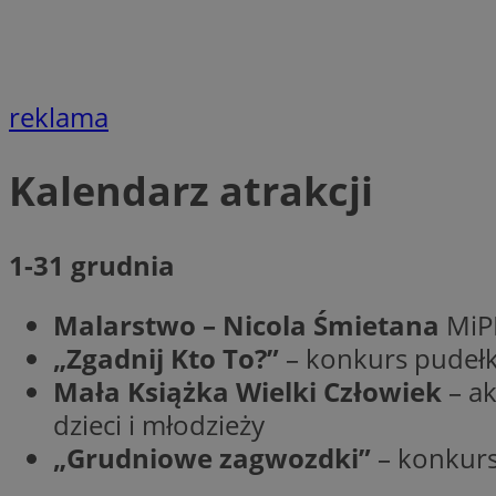
QeSessID
SessID
MvSessID
reklama
INGRESSCOOKIE
Kalendarz atrakcji
euds
1-31 grudnia
__cf_bm
Malarstwo – Nicola Śmietana
MiP
„Zgadnij Kto To?”
– konkurs pudełk
li_gc
Mała Książka Wielki Człowiek
– ak
dzieci i młodzieży
__Secure-ROLLOU
„Grudniowe zagwozdki”
– konkurs 