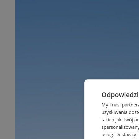
Odpowiedzia
My i nasi partne
uzyskiwania dost
takich jak Twój a
spersonalizowanyc
usług.
Dostawcy s