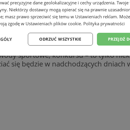
wać precyzyjne dane geolokalizacyjne i cechy urządzenia. Twoje
tryny. Niektórzy dostawcy mogą opierać się na prawnie uzasadnio
ie; masz prawo sprzeciwić się temu w
Ustawieniach reklam
. Może
woją zgodę w
Ustawieniach plików cookie
.
Polityka prywatności
EGÓŁY
ODRZUĆ WSZYSTKIE
PRZEJDŹ 
wody sportowe, konkursu – to tylko niekt
Wydajność
Targetowanie
Funkcjonalność
Ni
ziać się będzie w nadchodzących dniach 
ezbędne
Wydajność
Targetowanie
Funkcjonalność
Niesklasyfikow
ie umożliwiają korzystanie z podstawowych funkcji strony internetowej, takich jak log
Bez niezbędnych plików cookie nie można prawidłowo korzystać ze strony internetowe
Okres
Provider
/
Domena
Opis
przechowywania