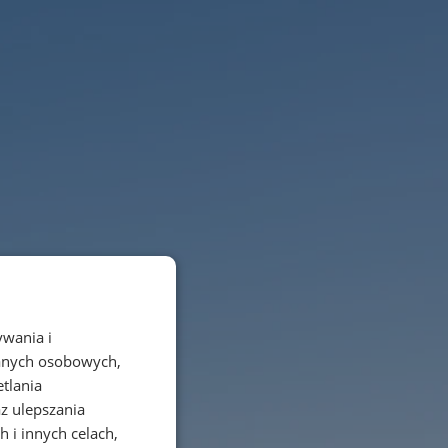
ywania i
danych osobowych,
etlania
az ulepszania
 i innych celach,