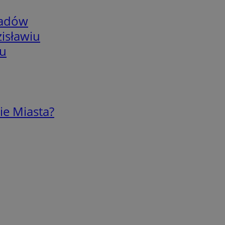
adów
isławiu
iu
ie Miasta?