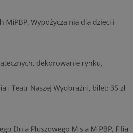
ctwem bezpiecznych
 tym samym
nych danych.
MiPBP, Wypożyczalnia dla dzieci i
rzez usługę Cookie-
preferencji
 na pliki cookie.
ookie Cookie-
nformacje o zgodzie
ncjach dotyczących
ia z witryny.
olityki prywatności
ątecznych, dekorowanie rynku,
ich przestrzeganie
temu użytkownik nie
woich preferencji,
 z regulacjami
ia i Teatr Naszej Wyobraźni, bilet: 35 zł
 identyfikatora
wego Dnia Pluszowego Misia MiPBP, Filia
 i przechowywania
ia interakcji