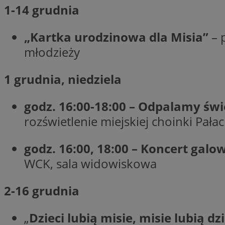
1-14 grudnia
„Kartka urodzinowa dla Misia”
– 
CookieScriptConse
młodzieży
1 grudnia, niedziela
VISITOR_PRIVACY_
godz. 16:00-18:00 – Odpalamy świ
rozświetlenie miejskiej choinki Pała
godz. 16:00, 18:00 – Koncert gal
suid
WCK, sala widowiskowa
2-16 grudnia
Nazwa
Pro
Nazwa
Nazwa
Do
Nazwa
„
Dzieci lubią misie, misie lubią dzi
ustat_bzgfew1atv22
sa-user-id
google_push
.bi