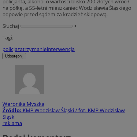
policjanta, alkohol o wartości blisko 200 złotych wrócił
na półkę, a 55-letni mieszkaniec Wodzisławia Śląskiego
odpowie przed sądem za kradzież sklepową.
Słuchaj
⏵︎
Tagi:
policja
zatrzymanie
interwencja
Udostępnij
Weronika Myszka
Źródło:
KMP Wodzisław Śląski / fot. KMP Wodzisław
Śląski
reklama