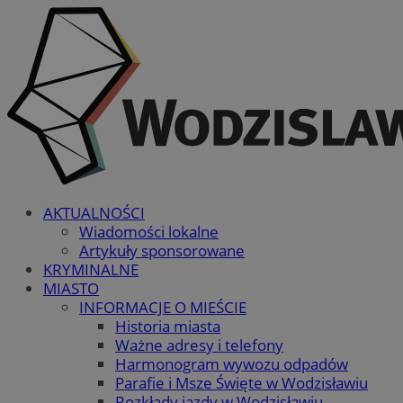
AKTUALNOŚCI
Wiadomości lokalne
Artykuły sponsorowane
KRYMINALNE
MIASTO
INFORMACJE O MIEŚCIE
Historia miasta
Ważne adresy i telefony
Harmonogram wywozu odpadów
Parafie i Msze Święte w Wodzisławiu
Rozkłady jazdy w Wodzisławiu