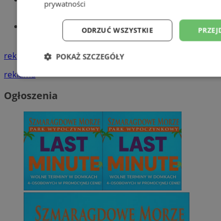
prywatności
Tworzenie stron www - Wodzisław
ODRZUĆ WSZYSTKIE
PRZEJ
Śląski
reklama
POKAŻ SZCZEGÓŁY
reklama
Niezbędne
Wydajność
Targetowani
Ogłoszenia
Niesklasyfikowane
Niezbędne
Wydajność
Targetowanie
Funkcjonalno
Niezbędne pliki cookie umożliwiają korzystanie z podstawowych fun
takich jak logowanie użytkownika i zarządzanie kontem. Bez niezb
można prawidłowo korzystać ze strony internetowej.