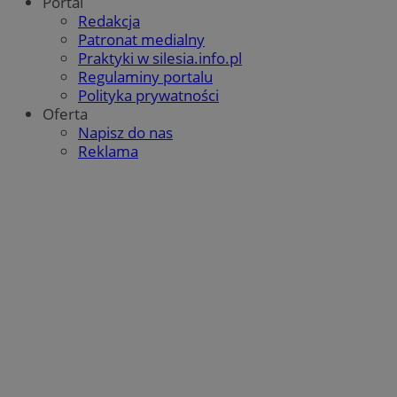
Portal
Redakcja
Patronat medialny
Praktyki w silesia.info.pl
suid
1 r
Regulaminy portalu
Simplifi Holdings
Inc.
Polityka prywatności
.simpli.fi
Oferta
Napisz do nas
Reklama
Provider
/
Okres
Provider
/
Nazwa
Nazwa
Opis
Domena
przechowywania
Domena
Okres
Nazwa
Provider
/
Domena
przechowywania
google_push
ustat_bzgfew1atv22997j5xml1i0sh2zls0
.bidswitch.net
4 minuty 58
.ustat.info
Ten plik coo
Okres
Nazwa
Provider
/
Domena
sekund
do zarządza
sa-user-id
1 rok
StackAdapt
przechowywan
preferencji 
ustat_5m903178nnqimvc9dplbystxzde8rd
.ustat.info
.srv.stackadapt.com
prezentacją
pb_rtb_ev_part
1 rok
PulsePoint (now part
użytkownik
ustat_cc225t1gmvnbhuswwuwkteb586nmpq
.ustat.info
of Internet Brands)
.contextweb.com
ustat_uai24kaxgd3k21im3qq40w7qniaw5i
.ustat.info
ustat_rwjcp6gvtp7g6jx2xqq3hgetg22z3v
.ustat.info
ustat_nq9fkmluithvqrXcw4jc27sz5lww0h
.ustat.info
__mguid_
.admaster.cc
_tracker
.travelaudience.com
1 rok 1 miesi