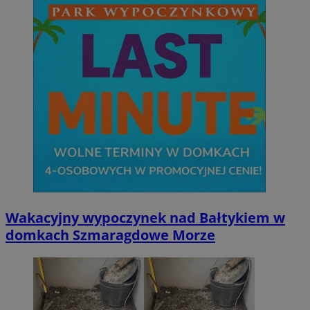
Okr
Nazwa
Provider
/
Domena
przechow
QeSessID
wodzislaw.com.pl
1 r
SessID
wodzislaw.com.pl
1 r
MvSessID
wodzislaw.com.pl
1 r
INGRESSCOOKIE
Ses
NGINX Inc.
bh.contextweb.com
Wakacyjny wypoczynek nad Bałtykiem w
domkach Szmaragdowe Morze
euds
.rfihub.com
Ses
Googl