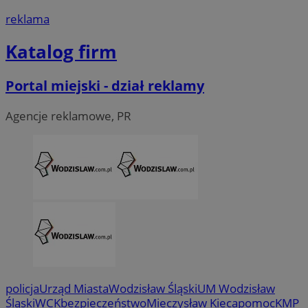
tygod
reklama
Katalog firm
Portal miejski - dział reklamy
Agencje reklamowe, PR
CookieScriptConsent
4 tygodni
CookieScript
wodzislaw.com.pl
policja
Urząd Miasta
Wodzisław Śląski
UM Wodzisław
Śląski
WCK
bezpieczeństwo
Mieczysław Kieca
pomoc
KMP