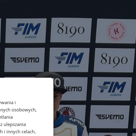
ywania i
danych osobowych,
etlania
az ulepszania
 i innych celach,