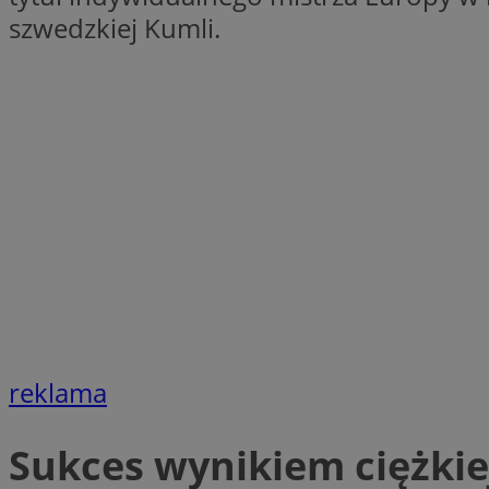
szwedzkiej Kumli.
QeSessID
SessID
MvSessID
INGRESSCOOKIE
euds
__cf_bm
li_gc
reklama
__Secure-ROLLOU
Sukces wynikiem ciężkiej