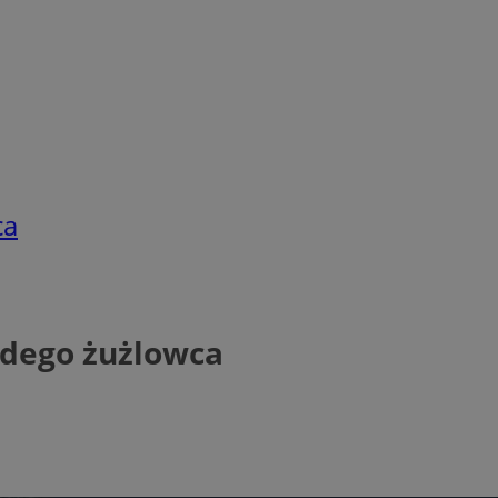
ca
odego żużlowca