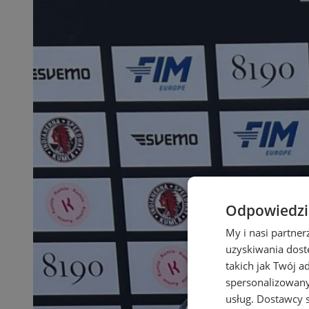
Odpowiedzia
My i nasi partne
uzyskiwania dost
takich jak Twój a
spersonalizowanyc
usług.
Dostawcy s