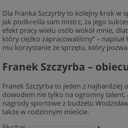
Dla Franka Szczyrby to kolejny krok w sp
Jak podkreśla sam mistrz, za jego sukc
CookieScriptConse
efekt pracy wielu osób wokół mnie, dla
który ciężko zapracowaliśmy” – napisa
VISITOR_PRIVACY_
mu korzystanie ze sprzętu, który pozw
Franek Szczyrba – obiec
Franek Szczyrba to jeden z najbardziej
suid
dowodem nie tylko na ogromny talent, a
nagrody sportowe z budżetu Wodzisławia
także w rodzinnym mieście.
Nazwa
Pro
Nazwa
Nazwa
Do
Nazwa
ustat_bzgfew1atv22
Słuchaj
⏵︎
sa-user-id
google_push
.bi