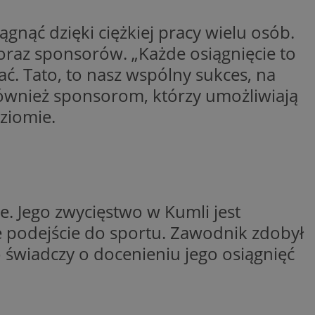
ctwem bezpiecznych
 tym samym
ągnąć dzięki ciężkiej pracy wielu osób.
nych danych.
oraz sponsorów. „Każde osiągnięcie to
rzez usługę Cookie-
preferencji
 na pliki cookie.
ć. Tato, to nasz wspólny sukces, na
ookie Cookie-
również sponsorom, którzy umożliwiają
nformacje o zgodzie
ziomie.
ncjach dotyczących
ia z witryny.
olityki prywatności
ich przestrzeganie
temu użytkownik nie
woich preferencji,
 z regulacjami
e. Jego zwycięstwo w Kumli jest
 identyfikatora
e podejście do sportu. Zawodnik zdobył
 świadczy o docenieniu jego osiągnięć
 i przechowywania
ia interakcji