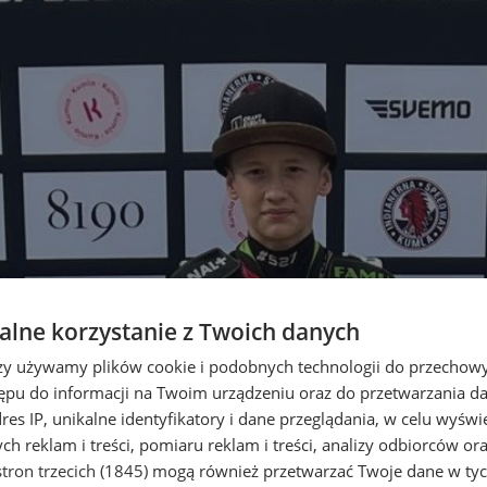
lne korzystanie z Twoich danych
rzy używamy plików cookie i podobnych technologii do przechow
ępu do informacji na Twoim urządzeniu oraz do przetwarzania 
dres IP, unikalne identyfikatory i dane przeglądania, w celu wyświ
h reklam i treści, pomiaru reklam i treści, analizy odbiorców or
tron trzecich (1845)
mogą również przetwarzać Twoje dane w tych