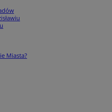
adów
isławiu
iu
ie Miasta?