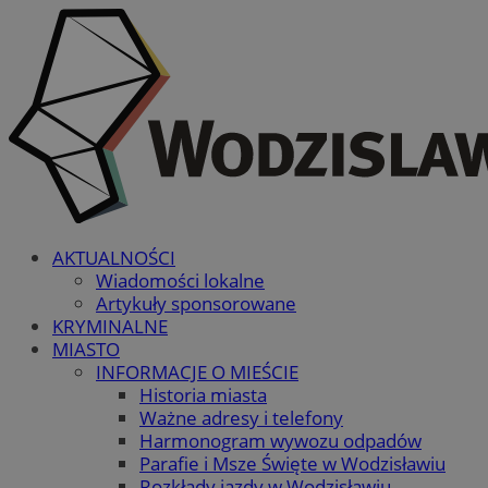
AKTUALNOŚCI
Wiadomości lokalne
Artykuły sponsorowane
KRYMINALNE
MIASTO
INFORMACJE O MIEŚCIE
Historia miasta
Ważne adresy i telefony
Harmonogram wywozu odpadów
Parafie i Msze Święte w Wodzisławiu
Rozkłady jazdy w Wodzisławiu