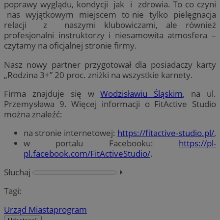
poprawy wyglądu, kondycji jak i zdrowia. To co czyni
nas wyjątkowym miejscem to nie tylko pielęgnacja
relacji z naszymi klubowiczami, ale również
profesjonalni instruktorzy i niesamowita atmosfera –
czytamy na oficjalnej stronie firmy.
Nasz nowy partner przygotował dla posiadaczy karty
„Rodzina 3+” 20 proc. zniżki na wszystkie karnety.
Firma znajduje się w
Wodzisławiu Śląskim
, na ul.
Przemysława 9. Więcej informacji o FitActive Studio
można znaleźć:
na stronie internetowej:
https://fitactive-studio.pl/
,
w portalu Facebooku:
https://pl-
pl.facebook.com/FitActiveStudio/
.
Słuchaj
⏵︎
Tagi:
Urząd Miasta
program