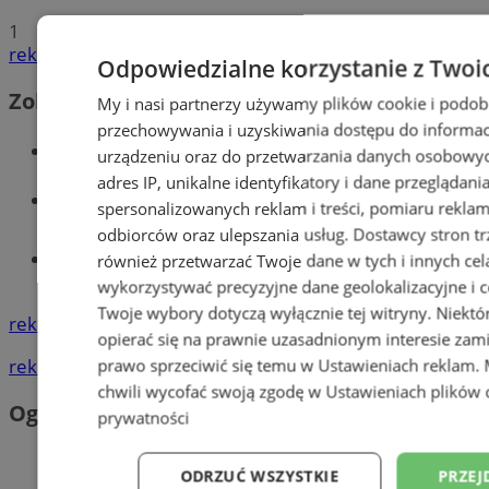
1
reklama
Odpowiedzialne korzystanie z Twoi
Zobacz również
My i nasi partnerzy używamy plików cookie i podob
przechowywania i uzyskiwania dostępu do informac
Wiadomości kryminalne w Wodzisławiu
urządzeniu oraz do przetwarzania danych osobowych
adres IP, unikalne identyfikatory i dane przeglądani
Wiadomości lokalne
spersonalizowanych reklam i treści, pomiaru reklam i
odbiorców oraz ulepszania usług.
Dostawcy stron tr
Tworzenie stron www - Wodzisław
również przetwarzać Twoje dane w tych i innych cel
Śląski
wykorzystywać precyzyjne dane geolokalizacyjne i c
Twoje wybory dotyczą wyłącznie tej witryny. Niekt
reklama
opierać się na prawnie uzasadnionym interesie zami
reklama
prawo sprzeciwić się temu w
Ustawieniach reklam
.
chwili wycofać swoją zgodę w
Ustawieniach plików 
Ogłoszenia
prywatności
ODRZUĆ WSZYSTKIE
PRZEJ