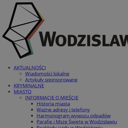
AKTUALNOŚCI
Wiadomości lokalne
Artykuły sponsorowane
KRYMINALNE
MIASTO
INFORMACJE O MIEŚCIE
Historia miasta
Ważne adresy i telefony
Harmonogram wywozu odpadów
Parafie i Msze Święte w Wodzisławiu
Rozkłady jazdy w Wodzisławiu