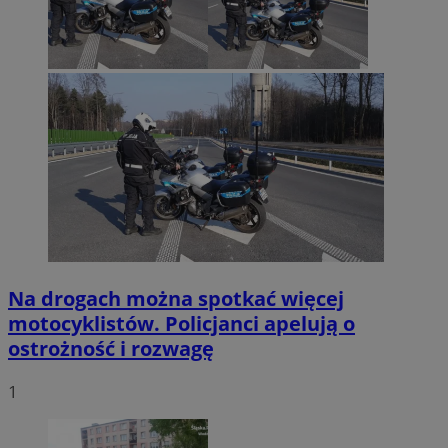
Na drogach można spotkać więcej
motocyklistów. Policjanci apelują o
ostrożność i rozwagę
1