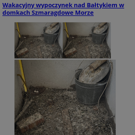
Wakacyjny wypoczynek nad Bałtykiem w
domkach Szmaragdowe Morze
li_gc
5 miesi
LinkedIn
tygod
Corporation
.linkedin.com
__Secure-ROLLOUT_TOKEN
.youtube.com
5 miesi
tygod