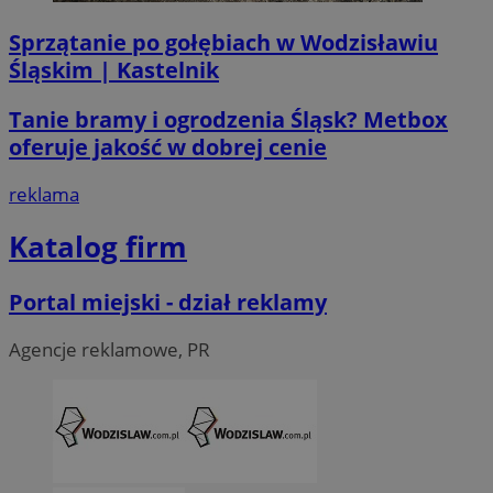
Sprzątanie po gołębiach w Wodzisławiu
Śląskim | Kastelnik
Tanie bramy i ogrodzenia Śląsk? Metbox
oferuje jakość w dobrej cenie
CookieScriptConsent
4 tygodni
CookieScript
reklama
wodzislaw.com.pl
Katalog firm
Portal miejski - dział reklamy
Agencje reklamowe, PR
VISITOR_PRIVACY_METADATA
5 miesi
YouTube
tygod
.youtube.com