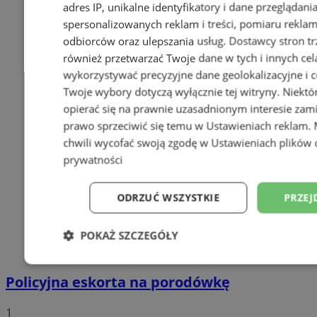
adres IP, unikalne identyfikatory i dane przeglądani
spersonalizowanych reklam i treści, pomiaru reklam i
odbiorców oraz ulepszania usług.
Dostawcy stron tr
również przetwarzać Twoje dane w tych i innych cel
wykorzystywać precyzyjne dane geolokalizacyjne i c
Twoje wybory dotyczą wyłącznie tej witryny. Niekt
opierać się na prawnie uzasadnionym interesie zami
prawo sprzeciwić się temu w
Ustawieniach reklam
.
chwili wycofać swoją zgodę w
Ustawieniach plików 
prywatności
ODRZUĆ WSZYSTKIE
PRZEJ
POKAŻ SZCZEGÓŁY
Niezbędne
Wydajność
Targetowani
Policyjna eskorta na porodówkę
1