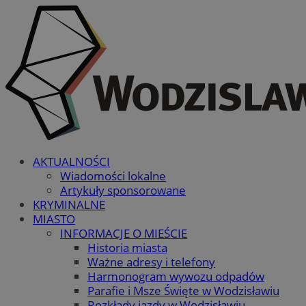
AKTUALNOŚCI
Wiadomości lokalne
Artykuły sponsorowane
KRYMINALNE
MIASTO
INFORMACJE O MIEŚCIE
Historia miasta
Ważne adresy i telefony
Harmonogram wywozu odpadów
Parafie i Msze Święte w Wodzisławiu
Rozkłady jazdy w Wodzisławiu