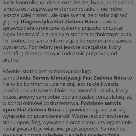
aucie kontrolka na desce rozdzielczej bywa jak zapalona
lampka ostrzegawcza w sterowni statku – nie mówi
jeszcze całej historii, ale daje sygnał, że trzeba zajrzeć
głębiej.
Diagnostyka Fiat Zielona Góra
pozwala
sprawdzić elektroniczne systemy pojazdu, odczytać
błędy i zestawić je z realnym stanem technicznym auta.
To istotne, bo sama informacja z komputera nie zawsze
wystarczy. Potrzebny jest jeszcze specjalista, który
potrafi ją zinterpretować i odróżnić przyczynę od
skutku.
Równie istotna jest sezonowa obsługa
samochodu.
Serwis klimatyzacji Fiat Zielona Góra
to
nie tylko komfort w upalne dni, lecz także kwestia
jakości powietrza w kabinie i sprawności układu, który
pozostawiony sam sobie potrafi działać coraz słabiej, aż
w końcu odmówi posłuszeństwa. Podobnie
serwis
opon Fiat Zielona Góra
nie powinien ograniczać się
wyłącznie do przełożenia kół. Ważne jest sprawdzenie
stanu opon, felg, wyważenie oraz ocena, czy ogumienie
nadal gwarantuje właściwą przyczepność. Samochód
styka się z drogą zaledwie niewielką powierzchnią