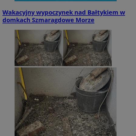
Wakacyjny wypoczynek nad Bałtykiem w
domkach Szmaragdowe Morze
CookieScriptConsent
4 tygodni
CookieScript
wodzislaw.com.pl