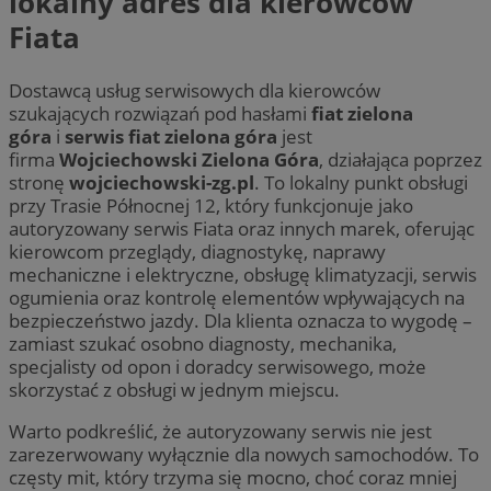
lokalny adres dla kierowców
Fiata
Dostawcą usług serwisowych dla kierowców
szukających rozwiązań pod hasłami
fiat zielona
góra
i
serwis fiat zielona góra
jest
firma
Wojciechowski Zielona Góra
, działająca poprzez
stronę
wojciechowski-zg.pl
. To lokalny punkt obsługi
przy Trasie Północnej 12, który funkcjonuje jako
autoryzowany serwis Fiata oraz innych marek, oferując
kierowcom przeglądy, diagnostykę, naprawy
mechaniczne i elektryczne, obsługę klimatyzacji, serwis
ogumienia oraz kontrolę elementów wpływających na
bezpieczeństwo jazdy. Dla klienta oznacza to wygodę –
zamiast szukać osobno diagnosty, mechanika,
specjalisty od opon i doradcy serwisowego, może
skorzystać z obsługi w jednym miejscu.
Warto podkreślić, że autoryzowany serwis nie jest
zarezerwowany wyłącznie dla nowych samochodów. To
częsty mit, który trzyma się mocno, choć coraz mniej