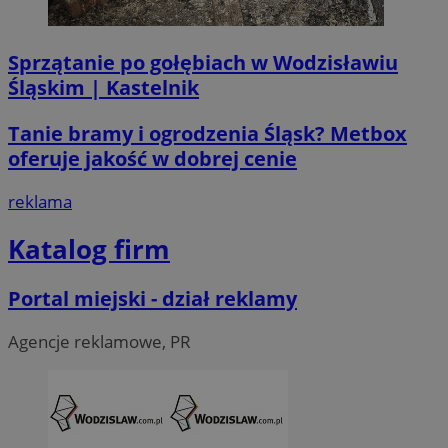
Sprzątanie po gołębiach w Wodzisławiu
Śląskim | Kastelnik
VISITOR_PRIVACY_METADATA
5 miesi
YouTube
tygod
.youtube.com
Tanie bramy i ogrodzenia Śląsk? Metbox
oferuje jakość w dobrej cenie
reklama
Katalog firm
Portal miejski - dział reklamy
Agencje reklamowe, PR