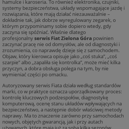
hamulce i karoseria. To również elektronika, czujniki,
systemy bezpieczeństwa, układy wspomagające jazdę i
rozwiązania, które mają działać niezauważalnie –
dokładnie tak, jak dobrze wyregulowany zegarek, o
którym przypominamy sobie dopiero wtedy, gdy
zaczyna się spóźniać. Właśnie dlatego
profesjonalny
serwis Fiat Zielona Góra
powinien
zaczynać pracę nie od domysłów, ale od diagnostyki i
zrozumienia, co naprawdę dzieje się z samochodem.
Objaw, który kierowca opisuje jako „coś stuka”, „coś
szarpie” albo „zapaliła się kontrolka”, może mieć kilka
przyczyn, a dobra obsługa polega na tym, by nie
wymieniać części po omacku.
Autoryzowany serwis Fiata działa według standardów
marki, co w praktyce oznacza uporządkowany proces:
kontrolę kluczowych podzespołów, diagnostykę
komputerową, ocenę stanu układów wpływających na
bezpieczeństwo, a następnie dobór właściwej metody
naprawy. Ma to znaczenie zarówno przy samochodach
nowych, objętych gwarancją, jak i przy autach
używanych, które mają już za sobą kilka sezonów,