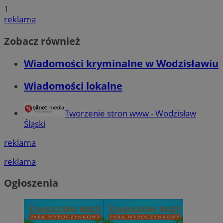
przechow
1
QeSessID
wodzislaw.com.pl
1 r
reklama
Zobacz również
SessID
wodzislaw.com.pl
1 r
Wiadomości kryminalne w Wodzisławiu
MvSessID
wodzislaw.com.pl
1 r
Wiadomości lokalne
INGRESSCOOKIE
Ses
NGINX Inc.
bh.contextweb.com
Tworzenie stron www - Wodzisław
Śląski
reklama
reklama
euds
.rfihub.com
Ses
Ogłoszenia
Googl