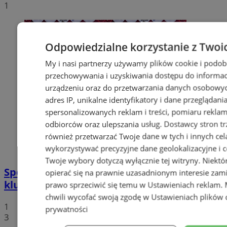
1
Odpowiedzialne korzystanie z Twoi
My i nasi partnerzy używamy plików cookie i podob
przechowywania i uzyskiwania dostępu do informac
urządzeniu oraz do przetwarzania danych osobowych
adres IP, unikalne identyfikatory i dane przeglądani
spersonalizowanych reklam i treści, pomiaru reklam i
odbiorców oraz ulepszania usług.
Dostawcy stron tr
również przetwarzać Twoje dane w tych i innych cel
wykorzystywać precyzyjne dane geolokalizacyjne i c
Twoje wybory dotyczą wyłącznie tej witryny. Niekt
Sportowe podsumowanie wodzisławskich
opierać się na prawnie uzasadnionym interesie zami
klubów sportowych
prawo sprzeciwić się temu w
Ustawieniach reklam
.
chwili wycofać swoją zgodę w
Ustawieniach plików 
1
prywatności
3