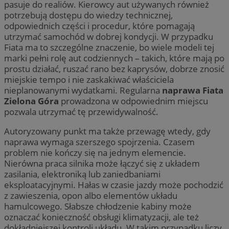
pasuje do realiów. Kierowcy aut używanych również
potrzebują dostępu do wiedzy technicznej,
odpowiednich części i procedur, które pomagają
utrzymać samochód w dobrej kondycji. W przypadku
Fiata ma to szczególne znaczenie, bo wiele modeli tej
marki pełni rolę aut codziennych – takich, które mają po
prostu działać, ruszać rano bez kaprysów, dobrze znosić
miejskie tempo i nie zaskakiwać właściciela
nieplanowanymi wydatkami. Regularna
naprawa Fiata
Zielona Góra
prowadzona w odpowiednim miejscu
pozwala utrzymać tę przewidywalność.
Autoryzowany punkt ma także przewagę wtedy, gdy
naprawa wymaga szerszego spojrzenia. Czasem
problem nie kończy się na jednym elemencie.
Nierówna praca silnika może łączyć się z układem
zasilania, elektroniką lub zaniedbaniami
eksploatacyjnymi. Hałas w czasie jazdy może pochodzić
z zawieszenia, opon albo elementów układu
hamulcowego. Słabsze chłodzenie kabiny może
oznaczać konieczność obsługi klimatyzacji, ale też
dokładniejszej kontroli układu. W takim przypadku liczy