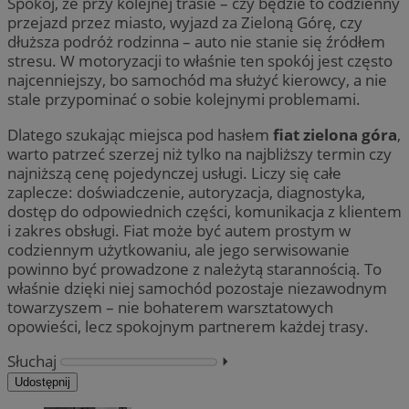
Spokój, że przy kolejnej trasie – czy będzie to codzienny
przejazd przez miasto, wyjazd za Zieloną Górę, czy
dłuższa podróż rodzinna – auto nie stanie się źródłem
stresu. W motoryzacji to właśnie ten spokój jest często
najcenniejszy, bo samochód ma służyć kierowcy, a nie
stale przypominać o sobie kolejnymi problemami.
Dlatego szukając miejsca pod hasłem
fiat zielona góra
,
warto patrzeć szerzej niż tylko na najbliższy termin czy
najniższą cenę pojedynczej usługi. Liczy się całe
zaplecze: doświadczenie, autoryzacja, diagnostyka,
dostęp do odpowiednich części, komunikacja z klientem
i zakres obsługi. Fiat może być autem prostym w
codziennym użytkowaniu, ale jego serwisowanie
powinno być prowadzone z należytą starannością. To
właśnie dzięki niej samochód pozostaje niezawodnym
towarzyszem – nie bohaterem warsztatowych
opowieści, lecz spokojnym partnerem każdej trasy.
Słuchaj
⏵︎
Udostępnij