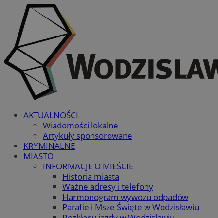
AKTUALNOŚCI
Wiadomości lokalne
Artykuły sponsorowane
KRYMINALNE
MIASTO
INFORMACJE O MIEŚCIE
Historia miasta
Ważne adresy i telefony
Harmonogram wywozu odpadów
Parafie i Msze Święte w Wodzisławiu
Rozkłady jazdy w Wodzisławiu