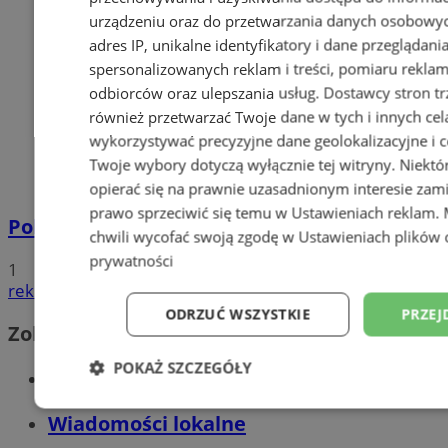
urządzeniu oraz do przetwarzania danych osobowych
adres IP, unikalne identyfikatory i dane przeglądani
spersonalizowanych reklam i treści, pomiaru reklam i
odbiorców oraz ulepszania usług.
Dostawcy stron tr
również przetwarzać Twoje dane w tych i innych cel
wykorzystywać precyzyjne dane geolokalizacyjne i c
Twoje wybory dotyczą wyłącznie tej witryny. Niekt
opierać się na prawnie uzasadnionym interesie zami
prawo sprzeciwić się temu w
Ustawieniach reklam
.
Policyjna eskorta na porodówkę
chwili wycofać swoją zgodę w
Ustawieniach plików 
prywatności
1
reklama
ODRZUĆ WSZYSTKIE
PRZEJ
Zobacz również
POKAŻ SZCZEGÓŁY
Wiadomości kryminalne w Wodzisławiu
Niezbędne
Wydajność
Targetowani
Wiadomości lokalne