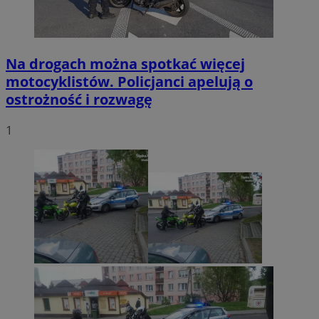
Na drogach można spotkać więcej
motocyklistów. Policjanci apelują o
ostrożność i rozwagę
1