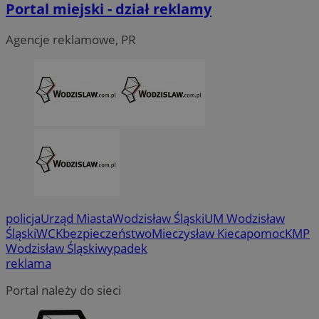
Portal miejski - dział reklamy
Agencje reklamowe, PR
CookieScriptConsent
4 tygodni
CookieScript
wodzislaw.com.pl
policja
Urząd Miasta
Wodzisław Śląski
UM Wodzisław
Śląski
WCK
bezpieczeństwo
Mieczysław Kieca
pomoc
KMP
Wodzisław Śląski
wypadek
VISITOR_PRIVACY_METADATA
5 miesi
YouTube
reklama
tygod
.youtube.com
Portal należy do sieci