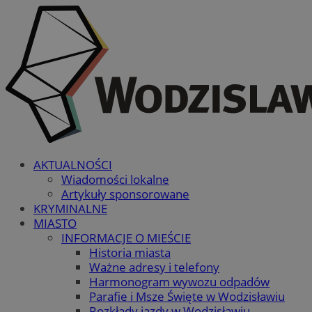
AKTUALNOŚCI
Wiadomości lokalne
Artykuły sponsorowane
KRYMINALNE
MIASTO
INFORMACJE O MIEŚCIE
Historia miasta
Ważne adresy i telefony
Harmonogram wywozu odpadów
Parafie i Msze Święte w Wodzisławiu
Rozkłady jazdy w Wodzisławiu