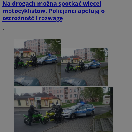
Na drogach można spotkać więcej
motocyklistów. Policjanci apelują o
ostrożność i rozwagę
1