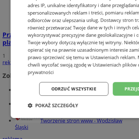
adres IP, unikalne identyfikatory i dane przeglądani
spersonalizowanych reklam i treści, pomiaru reklam i
odbiorców oraz ulepszania usług.
Dostawcy stron tr
również przetwarzać Twoje dane w tych i innych cel
Przyszłość Wodzisławia Śląskiego:
wykorzystywać precyzyjne dane geolokalizacyjne i c
planowane inwestycje na 2025 rok
Twoje wybory dotyczą wyłącznie tej witryny. Niekt
opierać się na prawnie uzasadnionym interesie zami
1
prawo sprzeciwić się temu w
Ustawieniach reklam
.
reklama
chwili wycofać swoją zgodę w
Ustawieniach plików 
prywatności
Zobacz również
Wiadomości kryminalne w Wodzisławiu
ODRZUĆ WSZYSTKIE
PRZEJ
Wiadomości lokalne
POKAŻ SZCZEGÓŁY
Niezbędne
Wydajność
Targetowani
Tworzenie stron www - Wodzisław
Śląski
reklama