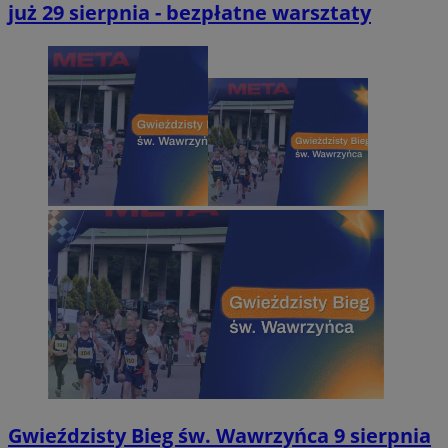
już 29 sierpnia - bezpłatne warsztaty
Gwieździsty Bieg św. Wawrzyńca 9 sierpnia