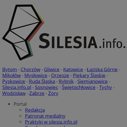
VISITOR_PRIVACY_METADATA
5 miesi
YouTube
tygod
.youtube.com
Bytom
-
Chorzów
-
Gliwice
-
Katowice
-
Łaziska Górne
-
Mikołów
-
Mysłowice
-
Orzesze
-
Piekary Śląskie
-
Pyskowice
-
Ruda Śląska
-
Rybnik
-
Siemianowice
-
Silesia.info.pl
-
Sosnowiec
-
Świętochłowice
-
Tychy
-
Wodzisław
-
Zabrze
-
Żory
Portal
Redakcja
Patronat medialny
Praktyki w silesia.info.pl