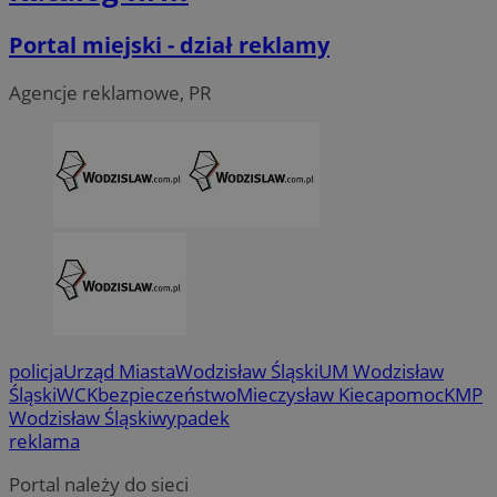
Portal miejski - dział reklamy
Agencje reklamowe, PR
CookieScriptConsent
4 tygodni
CookieScript
policja
Urząd Miasta
Wodzisław Śląski
UM Wodzisław
wodzislaw.com.pl
Śląski
WCK
bezpieczeństwo
Mieczysław Kieca
pomoc
KMP
Wodzisław Śląski
wypadek
reklama
Portal należy do sieci