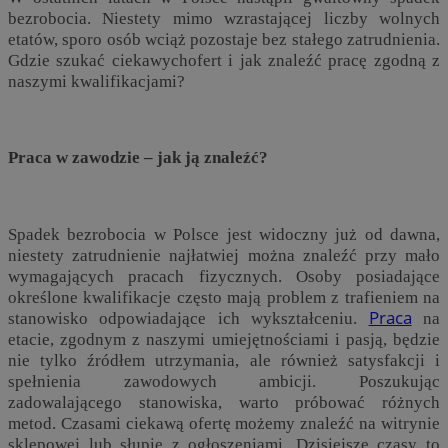
bezrobocia. Niestety mimo wzrastającej liczby wolnych
etatów, sporo osób wciąż pozostaje bez stałego zatrudnienia.
Gdzie szukać ciekawychofert i jak znaleźć pracę zgodną z
naszymi kwalifikacjami?
Praca w zawodzie – jak ją znaleźć?
Spadek bezrobocia w Polsce jest widoczny już od dawna,
niestety zatrudnienie najłatwiej można znaleźć przy mało
wymagających pracach fizycznych. Osoby posiadające
określone kwalifikacje często mają problem z trafieniem na
Praca
stanowisko odpowiadające ich wykształceniu.
na
etacie, zgodnym z naszymi umiejętnościami i pasją, będzie
nie tylko źródłem utrzymania, ale również satysfakcji i
spełnienia zawodowych ambicji. Poszukując
zadowalającego stanowiska, warto próbować różnych
metod. Czasami ciekawą ofertę możemy znaleźć na witrynie
sklepowej lub słupie z ogłoszeniami. Dzisiejsze czasy to