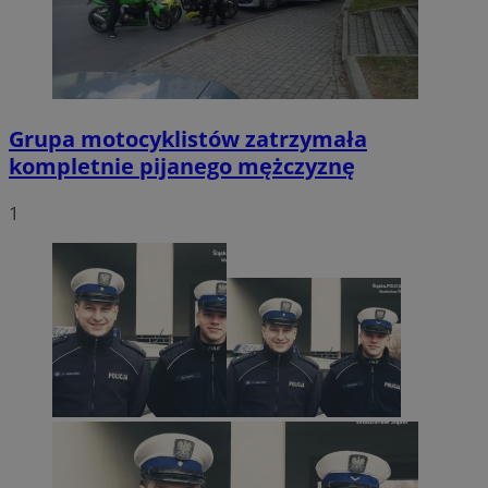
Grupa motocyklistów zatrzymała
kompletnie pijanego mężczyznę
1