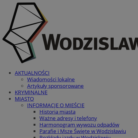
AKTUALNOŚCI
Wiadomości lokalne
Artykuły sponsorowane
KRYMINALNE
MIASTO
INFORMACJE O MIEŚCIE
Historia miasta
Ważne adresy i telefony
Harmonogram wywozu odpadów
Parafie i Msze Święte w Wodzisławiu
Rozkłady jazdy w Wodzisławiu