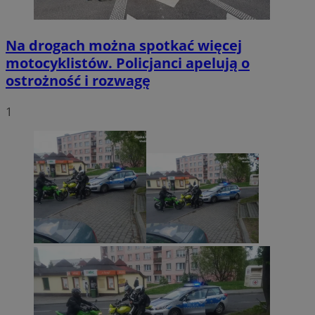
Na drogach można spotkać więcej
motocyklistów. Policjanci apelują o
ostrożność i rozwagę
1