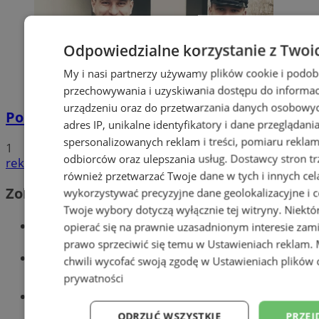
Odpowiedzialne korzystanie z Twoi
My i nasi partnerzy używamy plików cookie i podob
przechowywania i uzyskiwania dostępu do informac
urządzeniu oraz do przetwarzania danych osobowych
Policyjna eskorta na porodówkę
adres IP, unikalne identyfikatory i dane przeglądani
spersonalizowanych reklam i treści, pomiaru reklam i
1
odbiorców oraz ulepszania usług.
Dostawcy stron tr
reklama
również przetwarzać Twoje dane w tych i innych cel
Zobacz również
wykorzystywać precyzyjne dane geolokalizacyjne i c
Twoje wybory dotyczą wyłącznie tej witryny. Niekt
Wiadomości kryminalne w Wodzisławiu
opierać się na prawnie uzasadnionym interesie zami
prawo sprzeciwić się temu w
Ustawieniach reklam
.
Wiadomości lokalne
chwili wycofać swoją zgodę w
Ustawieniach plików 
prywatności
Tworzenie stron www - Wodzisław
Śląski
ODRZUĆ WSZYSTKIE
PRZEJ