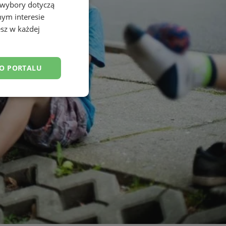
 wybory dotyczą
nym interesie
sz w każdej
DO PORTALU
esklasyfikowane
ane
owanie użytkownika i
j.