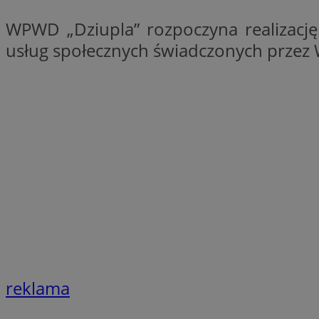
QeSessID
WPWD „Dziupla” rozpoczyna realizację
SessID
usług społecznych świadczonych przez 
MvSessID
INGRESSCOOKIE
euds
__cf_bm
li_gc
__Secure-ROLLOU
reklama