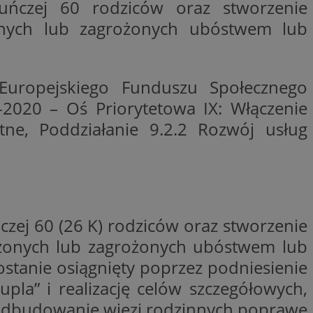
uńczej 60 rodziców oraz stworzenie
ctwem bezpiecznych
 tym samym
onych lub zagrożonych ubóstwem lub
nych danych.
rzez usługę Cookie-
preferencji
 na pliki cookie.
ookie Cookie-
Europejskiego Funduszu Społecznego
2020 – Oś Priorytetowa IX: Włączenie
nformacje o zgodzie
ncjach dotyczących
tne, Poddziałanie 9.2.2 Rozwój usług
ia z witryny.
olityki prywatności
ich przestrzeganie
temu użytkownik nie
woich preferencji,
 z regulacjami
 identyfikatora
zej 60 (26 K) rodziców oraz stworzenie
czonych lub zagrożonych ubóstwem lub
ostanie osiągnięty poprzez podniesienie
pla” i realizację celów szczegółowych,
j, odbudowanie więzi rodzinnych,poprawę
 i przechowywania
ia interakcji