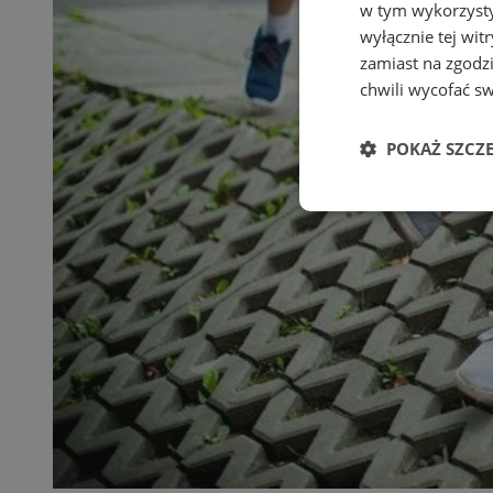
w tym wykorzysty
wyłącznie tej wi
zamiast na zgodz
chwili wycofać s
POKAŻ SZCZ
Niezbędne
Ni
Niezbędne pliki cook
zarządzanie kontem. 
Nazwa