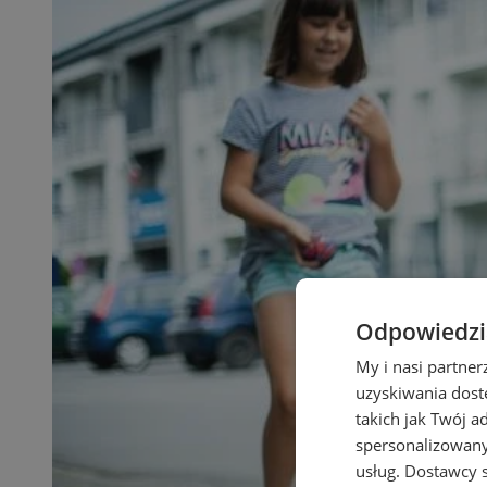
Odpowiedzia
My i nasi partne
uzyskiwania dost
takich jak Twój a
spersonalizowanyc
usług.
Dostawcy s