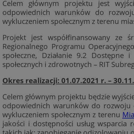
Celem głównym projektu jest wyjśc
odpowiednich warunków do rozwoju 
wykluczeniem społecznym z terenu mias
CookieScriptConse
Projekt jest współfinansowany ze 
Regionalnego Programu Operacyjnego 
VISITOR_PRIVACY_
społeczne, Działanie 9.2 Dostępne i
społecznych i zdrowotnych – RIT Subr
Okres realizacji: 01.07.2021 r. – 30.11
suid
Celem głównym projektu będzie wyjście
odpowiednich warunków do rozwoju dl
wykluczeniem społecznym z terenu
Mia
Nazwa
Pro
jakości i dostępności usług wsparcia 
Nazwa
Nazwa
Do
Nazwa
ustat_bzgfew1atv22
takich jak: zapobieganie odizolowaniu 
sa-user-id
google_push
.bi