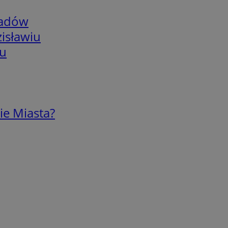
adów
isławiu
iu
ie Miasta?