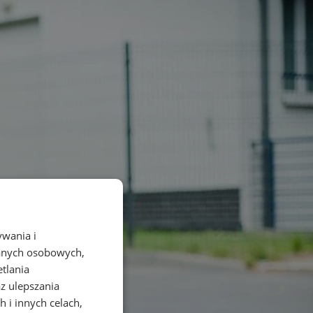
ywania i
danych osobowych,
etlania
az ulepszania
 i innych celach,