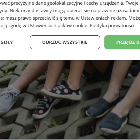
wać precyzyjne dane geolokalizacyjne i cechy urządzenia. Twoje
tryny. Niektórzy dostawcy mogą opierać się na prawnie uzasadnio
ie; masz prawo sprzeciwić się temu w
Ustawieniach reklam
. Może
woją zgodę w
Ustawieniach plików cookie
.
Polityka prywatności
EGÓŁY
ODRZUĆ WSZYSTKIE
PRZEJDŹ 
Wydajność
Targetowanie
Funkcjonalność
Ni
ezbędne
Wydajność
Targetowanie
Funkcjonalność
Niesklasyfikow
ie umożliwiają korzystanie z podstawowych funkcji strony internetowej, takich jak log
Bez niezbędnych plików cookie nie można prawidłowo korzystać ze strony internetowe
Okres
Provider
/
Domena
Opis
przechowywania