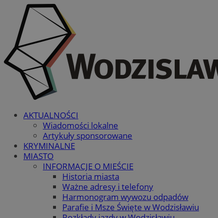
AKTUALNOŚCI
Wiadomości lokalne
Artykuły sponsorowane
KRYMINALNE
MIASTO
INFORMACJE O MIEŚCIE
Historia miasta
Ważne adresy i telefony
Harmonogram wywozu odpadów
Parafie i Msze Święte w Wodzisławiu
Rozkłady jazdy w Wodzisławiu