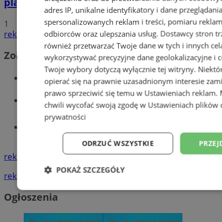
planowane inwestycje na 2025 rok
adres IP, unikalne identyfikatory i dane przeglądani
spersonalizowanych reklam i treści, pomiaru reklam i
1
reklama
odbiorców oraz ulepszania usług.
Dostawcy stron tr
również przetwarzać Twoje dane w tych i innych cel
Zobacz również
wykorzystywać precyzyjne dane geolokalizacyjne i c
Twoje wybory dotyczą wyłącznie tej witryny. Niekt
Wiadomości kryminalne w Wodzisławiu
opierać się na prawnie uzasadnionym interesie zami
prawo sprzeciwić się temu w
Ustawieniach reklam
.
Wiadomości lokalne
chwili wycofać swoją zgodę w
Ustawieniach plików 
prywatności
Tworzenie stron www - Wodzisław
Śląski
ODRZUĆ WSZYSTKIE
PRZEJ
reklama
POKAŻ SZCZEGÓŁY
reklama
Niezbędne
Wydajność
Targetowani
Ogłoszenia