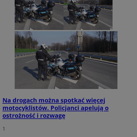
Na drogach można spotkać więcej
motocyklistów. Policjanci apelują o
ostrożność i rozwagę
1