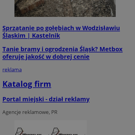
Sprzątanie po gołębiach w Wodzisławiu
Śląskim | Kastelnik
li_gc
5 miesi
LinkedIn
tygod
Corporation
.linkedin.com
Tanie bramy i ogrodzenia Śląsk? Metbox
oferuje jakość w dobrej cenie
__Secure-ROLLOUT_TOKEN
.youtube.com
5 miesi
reklama
tygod
Katalog firm
Portal miejski - dział reklamy
Agencje reklamowe, PR