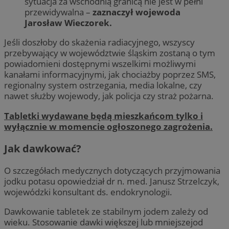
sytuacja za wschodnią granicą nie jest w pełni
przewidywalna –
zaznaczył wojewoda
Jarosław Wieczorek.
Jeśli doszłoby do skażenia radiacyjnego, wszyscy
przebywający w województwie śląskim zostaną o tym
powiadomieni dostępnymi wszelkimi możliwymi
kanałami informacyjnymi, jak chociażby poprzez SMS,
regionalny system ostrzegania, media lokalne, czy
nawet służby wojewody, jak policja czy straż pożarna.
Tabletki wydawane będą mieszkańcom tylko i
wyłącznie w momencie ogłoszonego zagrożenia.
Jak dawkować?
O szczegółach medycznych dotyczących przyjmowania
jodku potasu opowiedział dr n. med. Janusz Strzelczyk,
wojewódzki konsultant ds. endokrynologii.
Dawkowanie tabletek ze stabilnym jodem zależy od
wieku. Stosowanie dawki większej lub mniejszejod