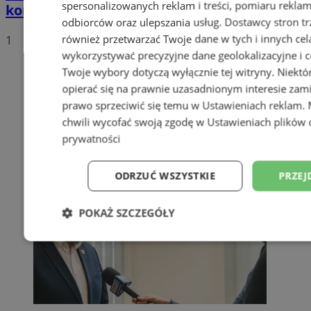
spersonalizowanych reklam i treści, pomiaru reklam i
kompletnie pijanego mężczyznę
odbiorców oraz ulepszania usług.
Dostawcy stron tr
również przetwarzać Twoje dane w tych i innych cel
1
wykorzystywać precyzyjne dane geolokalizacyjne i c
Twoje wybory dotyczą wyłącznie tej witryny. Niekt
opierać się na prawnie uzasadnionym interesie zami
prawo sprzeciwić się temu w
Ustawieniach reklam
.
chwili wycofać swoją zgodę w
Ustawieniach plików 
prywatności
ODRZUĆ WSZYSTKIE
PRZEJ
POKAŻ SZCZEGÓŁY
Niezbędne
Wydajność
Targetowani
Niesklasyfikowane