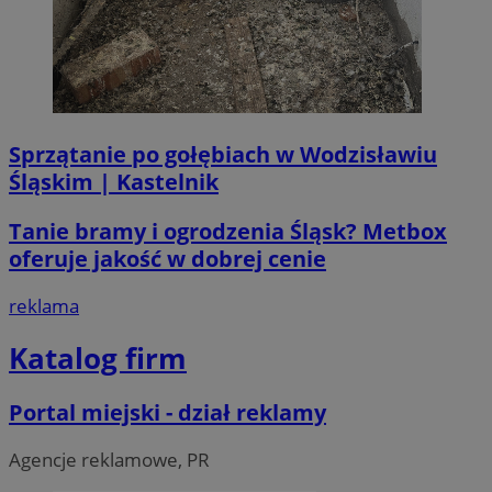
CookieScriptConsent
4 tygodni
CookieScript
Sprzątanie po gołębiach w Wodzisławiu
wodzislaw.com.pl
Śląskim | Kastelnik
Tanie bramy i ogrodzenia Śląsk? Metbox
oferuje jakość w dobrej cenie
reklama
Katalog firm
VISITOR_PRIVACY_METADATA
5 miesi
YouTube
tygod
.youtube.com
Portal miejski - dział reklamy
Agencje reklamowe, PR