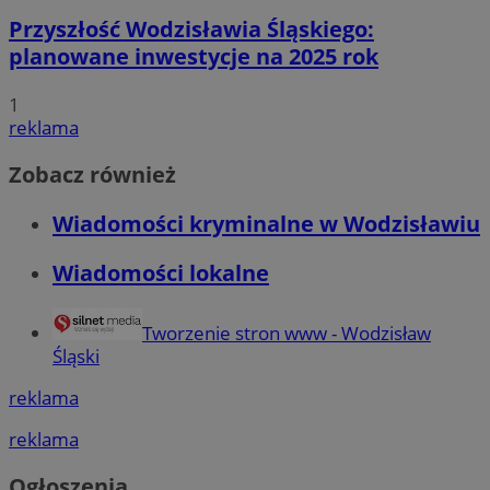
Przyszłość Wodzisławia Śląskiego:
planowane inwestycje na 2025 rok
1
reklama
Niezbędne
Wydajność
Targetowanie
Funkcjonalno
Zobacz również
Niezbędne pliki cookie umożliwiają korzystanie z podstawowych fun
takich jak logowanie użytkownika i zarządzanie kontem. Bez niezb
można prawidłowo korzystać ze strony internetowej.
Wiadomości kryminalne w Wodzisławiu
Okr
Nazwa
Provider
/
Domena
przechow
Wiadomości lokalne
QeSessID
wodzislaw.com.pl
1 r
Tworzenie stron www - Wodzisław
Śląski
SessID
wodzislaw.com.pl
1 r
reklama
MvSessID
wodzislaw.com.pl
1 r
reklama
INGRESSCOOKIE
Ses
NGINX Inc.
Ogłoszenia