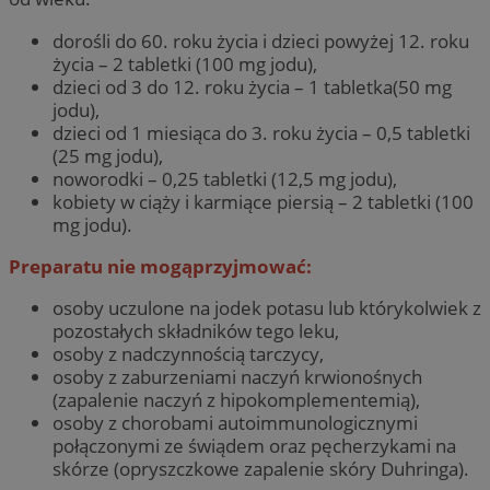
dorośli do 60. roku życia i dzieci powyżej 12. roku
życia – 2 tabletki (100 mg jodu),
dzieci od 3 do 12. roku życia – 1 tabletka(50 mg
jodu),
dzieci od 1 miesiąca do 3. roku życia – 0,5 tabletki
(25 mg jodu),
noworodki – 0,25 tabletki (12,5 mg jodu),
kobiety w ciąży i karmiące piersią – 2 tabletki (100
mg jodu).
Preparatu nie mogąprzyjmować:
osoby uczulone na jodek potasu lub którykolwiek z
pozostałych składników tego leku,
osoby z nadczynnością tarczycy,
osoby z zaburzeniami naczyń krwionośnych
(zapalenie naczyń z hipokomplementemią),
osoby z chorobami autoimmunologicznymi
połączonymi ze świądem oraz pęcherzykami na
skórze (opryszczkowe zapalenie skóry Duhringa).