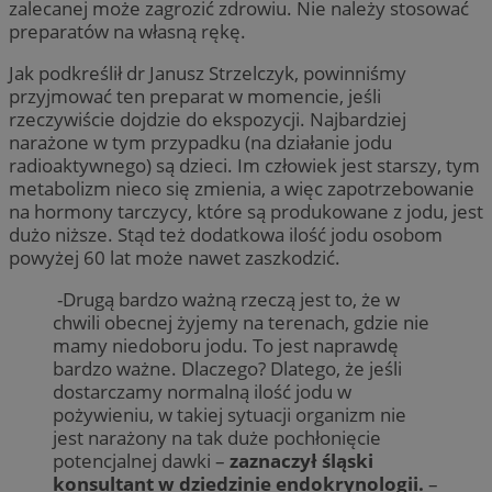
zalecanej może zagrozić zdrowiu. Nie należy stosować
preparatów na własną rękę.
Jak podkreślił dr Janusz Strzelczyk, powinniśmy
przyjmować ten preparat w momencie, jeśli
rzeczywiście dojdzie do ekspozycji. Najbardziej
narażone w tym przypadku (na działanie jodu
radioaktywnego) są dzieci. Im człowiek jest starszy, tym
metabolizm nieco się zmienia, a więc zapotrzebowanie
na hormony tarczycy, które są produkowane z jodu, jest
dużo niższe. Stąd też dodatkowa ilość jodu osobom
powyżej 60 lat może nawet zaszkodzić.
-Drugą bardzo ważną rzeczą jest to, że w
chwili obecnej żyjemy na terenach, gdzie nie
mamy niedoboru jodu. To jest naprawdę
bardzo ważne. Dlaczego? Dlatego, że jeśli
dostarczamy normalną ilość jodu w
pożywieniu, w takiej sytuacji organizm nie
jest narażony na tak duże pochłonięcie
potencjalnej dawki –
zaznaczył śląski
konsultant w dziedzinie endokrynologii.
–