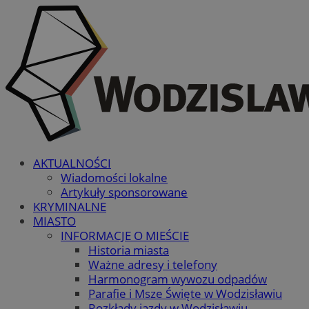
AKTUALNOŚCI
Wiadomości lokalne
Artykuły sponsorowane
KRYMINALNE
MIASTO
INFORMACJE O MIEŚCIE
Historia miasta
Ważne adresy i telefony
Harmonogram wywozu odpadów
Parafie i Msze Święte w Wodzisławiu
Rozkłady jazdy w Wodzisławiu