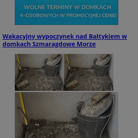
li_gc
5 miesi
LinkedIn
tygod
Corporation
Wakacyjny wypoczynek nad Bałtykiem w
.linkedin.com
domkach Szmaragdowe Morze
__Secure-ROLLOUT_TOKEN
.youtube.com
5 miesi
tygod