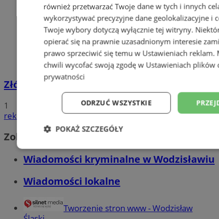
również przetwarzać Twoje dane w tych i innych cel
wykorzystywać precyzyjne dane geolokalizacyjne i c
Twoje wybory dotyczą wyłącznie tej witryny. Niekt
opierać się na prawnie uzasadnionym interesie zami
prawo sprzeciwić się temu w
Ustawieniach reklam
.
chwili wycofać swoją zgodę w
Ustawieniach plików 
prywatności
Złóż wniosek o dodatek węglowy
ODRZUĆ WSZYSTKIE
PRZEJ
1
reklama
POKAŻ SZCZEGÓŁY
Zobacz również
Niezbędne
Wydajność
Targetowani
Wiadomości kryminalne w Wodzisławiu
Wiadomości lokalne
Niesklasyfikowane
Tworzenie stron www - Wodzisław
Śląski