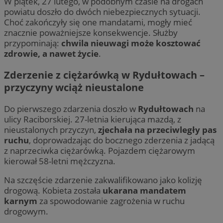
W piątek, 27 lutego, w podobnym czasie na drogach
powiatu doszło do dwóch niebezpiecznych sytuacji.
Choć zakończyły się one mandatami, mogły mieć
znacznie poważniejsze konsekwencje. Służby
przypominają:
chwila nieuwagi może kosztować
zdrowie, a nawet życie
.
Zderzenie z ciężarówką w Rydułtowach –
przyczyny wciąż nieustalone
Do pierwszego zdarzenia doszło w
Rydułtowach
na
ulicy Raciborskiej. 27-letnia kierująca mazdą, z
nieustalonych przyczyn,
zjechała na przeciwległy pas
ruchu
, doprowadzając do bocznego zderzenia z jadącą
z naprzeciwka ciężarówką. Pojazdem ciężarowym
kierował 58-letni mężczyzna.
Na szczęście zdarzenie zakwalifikowano jako kolizję
drogową. Kobieta została
ukarana mandatem
karnym
za spowodowanie zagrożenia w ruchu
drogowym.