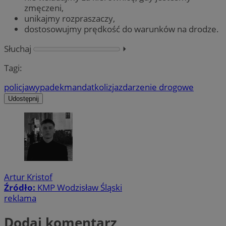
zmęczeni,
unikajmy rozpraszaczy,
dostosowujmy prędkość do warunków na drodze.
Słuchaj
⏵︎
Tagi:
policja
wypadek
mandat
kolizja
zdarzenie drogowe
Udostępnij
Artur Kristof
Źródło:
KMP Wodzisław Śląski
reklama
Dodaj komentarz