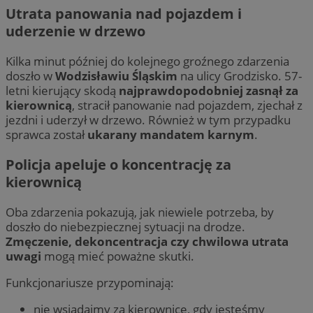
Utrata panowania nad pojazdem i
uderzenie w drzewo
Kilka minut później do kolejnego groźnego zdarzenia
doszło w
Wodzisławiu Śląskim
na ulicy Grodzisko. 57-
letni kierujący skodą
najprawdopodobniej zasnął za
kierownicą
, stracił panowanie nad pojazdem, zjechał z
jezdni i uderzył w drzewo. Również w tym przypadku
sprawca został
ukarany mandatem karnym
.
Policja apeluje o koncentrację za
kierownicą
Oba zdarzenia pokazują, jak niewiele potrzeba, by
doszło do niebezpiecznej sytuacji na drodze.
Zmęczenie, dekoncentracja czy chwilowa utrata
uwagi
mogą mieć poważne skutki.
Funkcjonariusze przypominają:
nie wsiadajmy za kierownicę, gdy jesteśmy