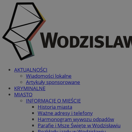
AKTUALNOŚCI
Wiadomości lokalne
Artykuły sponsorowane
KRYMINALNE
MIASTO
INFORMACJE O MIEŚCIE
Historia miasta
Ważne adresy i telefony
Harmonogram wywozu odpadów
Parafie i Msze Święte w Wodzisławiu
Rozkłady jazdy w Wodzisławiu