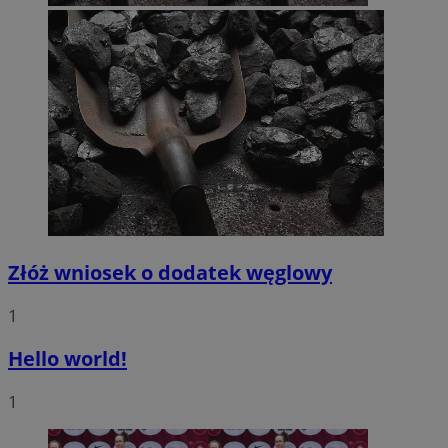
Złóż wniosek o dodatek węglowy
1
Hello world!
1