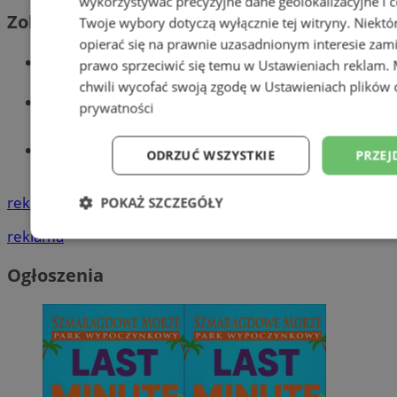
wykorzystywać precyzyjne dane geolokalizacyjne i c
Zobacz również
Twoje wybory dotyczą wyłącznie tej witryny. Niekt
opierać się na prawnie uzasadnionym interesie zami
Wiadomości kryminalne w Wodzisławiu
prawo sprzeciwić się temu w
Ustawieniach reklam
.
chwili wycofać swoją zgodę w
Ustawieniach plików 
Wiadomości lokalne
prywatności
Tworzenie stron www - Wodzisław
ODRZUĆ WSZYSTKIE
PRZEJ
Śląski
reklama
POKAŻ SZCZEGÓŁY
reklama
Niezbędne
Wydajność
Targetowani
Ogłoszenia
Niesklasyfikowane