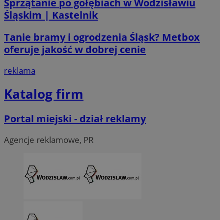
Sprzątanie po gołębiach w Wodzisławiu
li_gc
5 miesi
LinkedIn
Śląskim | Kastelnik
tygod
Corporation
.linkedin.com
Tanie bramy i ogrodzenia Śląsk? Metbox
oferuje jakość w dobrej cenie
__Secure-ROLLOUT_TOKEN
.youtube.com
5 miesi
tygod
reklama
Katalog firm
Portal miejski - dział reklamy
Agencje reklamowe, PR