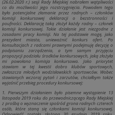
(26.02.2020 r.) sesji Rady Miejskiej nabrałem wątpliwości
co do możliwości jego rozstrzygnięcia. Powodem tego
było potencjalne złamanie przez radnych – członków
komisji konkursowej deklaracji o bezstronności i
poufności. Deklarację taką złożył każdy radny – członek
komisji konkursowej. Takie działanie jest niezgodne z
zasadami pracy komisji. Na tej podstawie mogę, jako
prezydent miasta, unieważnić konkurs ofert. Po
konsultacjach z radcami prawnymi podejmuję decyzję o
podpisaniu zarządzenia, a tym samym przyjęciu
propozycji podziału środków konkursowych, jaką złożyła
mi powołana komisja konkursowa. Jako priorytet
stawiam w tej kwestii dobro klubów sportowych,
zwłaszcza młodych wodzisławskich sportowców. Wobec
stawianych wczoraj pytań i zarzutów, chciałbym także
wyjaśnić przebieg procedury konkursowej:
1. Pierwszym działaniem było pisemne wystąpienie 13
listopada 2019 roku do przewodniczącego Rady Miejskiej
z prośbą o wyznaczenie spośród grona radnych czterech
osób, które staną się członkami komisji konkursowej.
Odpowiedź została złożona 30 grudnia 2019 roku.