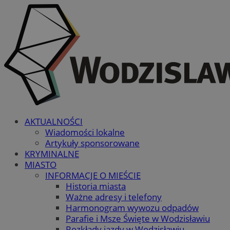
AKTUALNOŚCI
Wiadomości lokalne
Artykuły sponsorowane
KRYMINALNE
MIASTO
INFORMACJE O MIEŚCIE
Historia miasta
Ważne adresy i telefony
Harmonogram wywozu odpadów
Parafie i Msze Święte w Wodzisławiu
Rozkłady jazdy w Wodzisławiu