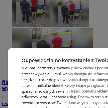
Odpowiedzialne korzystanie z Twoi
My i nasi partnerzy używamy plików cookie i podob
przechowywania i uzyskiwania dostępu do informac
urządzeniu oraz do przetwarzania danych osobowych
film
Potrącił seniorkę i uciekł z miejsca
adres IP, unikalne identyfikatory i dane przeglądani
wypadku. 20-latek trafił do aresztu
spersonalizowanych reklam i treści, pomiaru reklam i
odbiorców oraz ulepszania usług.
Dostawcy stron tr
1
również przetwarzać Twoje dane w tych i innych cel
reklama