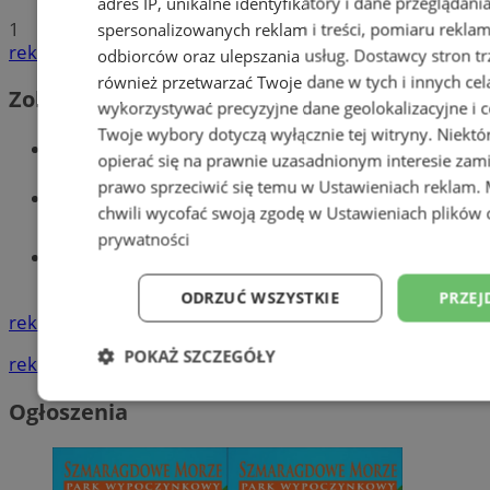
adres IP, unikalne identyfikatory i dane przeglądani
1
spersonalizowanych reklam i treści, pomiaru reklam i
reklama
odbiorców oraz ulepszania usług.
Dostawcy stron tr
również przetwarzać Twoje dane w tych i innych cel
Zobacz również
wykorzystywać precyzyjne dane geolokalizacyjne i c
Twoje wybory dotyczą wyłącznie tej witryny. Niekt
Wiadomości kryminalne w Wodzisławiu
opierać się na prawnie uzasadnionym interesie zami
prawo sprzeciwić się temu w
Ustawieniach reklam
.
Wiadomości lokalne
chwili wycofać swoją zgodę w
Ustawieniach plików 
prywatności
Tworzenie stron www - Wodzisław
Śląski
ODRZUĆ WSZYSTKIE
PRZEJ
reklama
POKAŻ SZCZEGÓŁY
reklama
Niezbędne
Wydajność
Targetowani
Ogłoszenia
Niesklasyfikowane