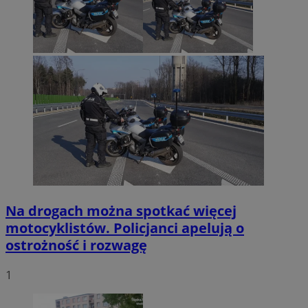
Na drogach można spotkać więcej
motocyklistów. Policjanci apelują o
ostrożność i rozwagę
1