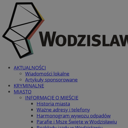
AKTUALNOŚCI
Wiadomości lokalne
Artykuły sponsorowane
KRYMINALNE
MIASTO
INFORMACJE O MIEŚCIE
Historia miasta
Ważne adresy i telefony
Harmonogram wywozu odpadów
Parafie i Msze Święte w Wodzisławiu
Rozkłady jazdy w Wodzisławiu