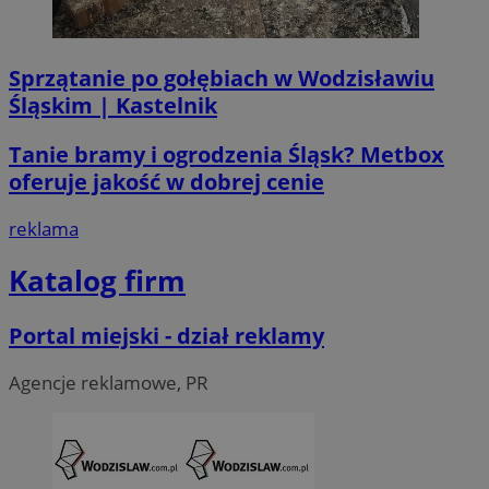
Sprzątanie po gołębiach w Wodzisławiu
Śląskim | Kastelnik
li_gc
5 miesi
LinkedIn
tygod
Corporation
Tanie bramy i ogrodzenia Śląsk? Metbox
.linkedin.com
oferuje jakość w dobrej cenie
reklama
__Secure-ROLLOUT_TOKEN
.youtube.com
5 miesi
tygod
Katalog firm
Portal miejski - dział reklamy
Agencje reklamowe, PR