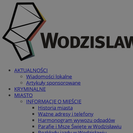
AKTUALNOŚCI
Wiadomości lokalne
Artykuły sponsorowane
KRYMINALNE
MIASTO
INFORMACJE O MIEŚCIE
Historia miasta
Ważne adresy i telefony
Harmonogram wywozu odpadów
Parafie i Msze Święte w Wodzisławiu
Rozkłady jazdy w Wodzisławiu