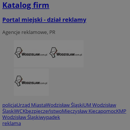
Katalog firm
Portal miejski - dział reklamy
Agencje reklamowe, PR
CookieScriptConsent
4 tygodni
CookieScript
policja
Urząd Miasta
Wodzisław Śląski
UM Wodzisław
wodzislaw.com.pl
Śląski
WCK
bezpieczeństwo
Mieczysław Kieca
pomoc
KMP
Wodzisław Śląski
wypadek
reklama