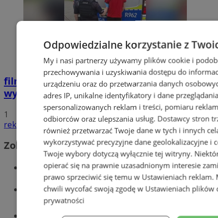
Odpowiedzialne korzystanie z Twoi
My i nasi partnerzy używamy plików cookie i podob
przechowywania i uzyskiwania dostępu do informac
film
Potrącił seniorkę i uciekł z miejsca
urządzeniu oraz do przetwarzania danych osobowych
wypadku. 20-latek trafił do aresztu
adres IP, unikalne identyfikatory i dane przeglądani
spersonalizowanych reklam i treści, pomiaru reklam i
1
odbiorców oraz ulepszania usług.
Dostawcy stron tr
reklama
również przetwarzać Twoje dane w tych i innych cel
wykorzystywać precyzyjne dane geolokalizacyjne i c
Zobacz również
Twoje wybory dotyczą wyłącznie tej witryny. Niekt
opierać się na prawnie uzasadnionym interesie zami
Wiadomości kryminalne w Wodzisławiu
prawo sprzeciwić się temu w
Ustawieniach reklam
.
Wiadomości lokalne
chwili wycofać swoją zgodę w
Ustawieniach plików 
prywatności
Tworzenie stron www - Wodzisław