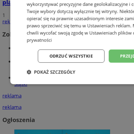
planowane inwestycje na 2025 rok
wykorzystywać precyzyjne dane geolokalizacyjne i c
Twoje wybory dotyczą wyłącznie tej witryny. Niekt
1
opierać się na prawnie uzasadnionym interesie zami
reklama
prawo sprzeciwić się temu w
Ustawieniach reklam
.
chwili wycofać swoją zgodę w
Ustawieniach plików 
Zobacz również
prywatności
Wiadomości kryminalne w Wodzisławiu
ODRZUĆ WSZYSTKIE
PRZEJ
Wiadomości lokalne
POKAŻ SZCZEGÓŁY
Tworzenie stron www - Wodzisław
Śląski
Niezbędne
Wydajność
Targetowani
reklama
reklama
Niesklasyfikowane
Ogłoszenia