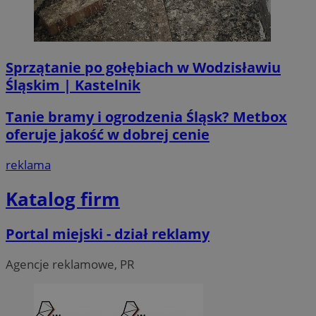
li_gc
5 miesi
LinkedIn
tygod
Corporation
.linkedin.com
Sprzątanie po gołębiach w Wodzisławiu
Śląskim | Kastelnik
__Secure-ROLLOUT_TOKEN
.youtube.com
5 miesi
tygod
Tanie bramy i ogrodzenia Śląsk? Metbox
oferuje jakość w dobrej cenie
reklama
Katalog firm
Portal miejski - dział reklamy
Agencje reklamowe, PR