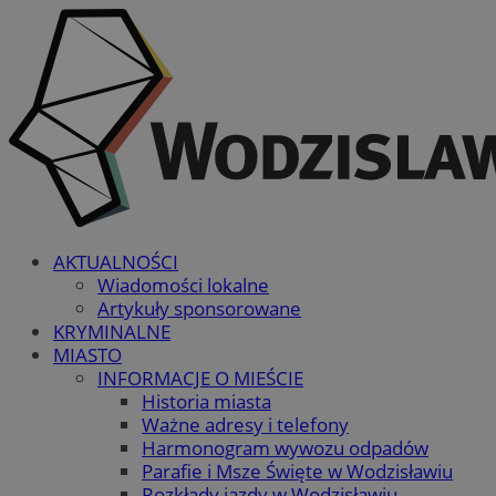
AKTUALNOŚCI
Wiadomości lokalne
Artykuły sponsorowane
KRYMINALNE
MIASTO
INFORMACJE O MIEŚCIE
Historia miasta
Ważne adresy i telefony
Harmonogram wywozu odpadów
Parafie i Msze Święte w Wodzisławiu
Rozkłady jazdy w Wodzisławiu