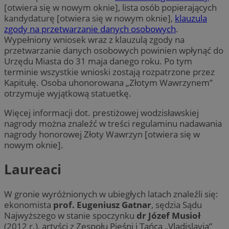
[otwiera się w nowym oknie], lista osób popierających
kandydaturę [otwiera się w nowym oknie],
klauzula
zgody na przetwarzanie danych osobowych
.
Wypełniony wniosek wraz z klauzulą zgody na
przetwarzanie danych osobowych powinien wpłynąć do
Urzędu Miasta do 31 maja danego roku. Po tym
terminie wszystkie wnioski zostają rozpatrzone przez
Kapitułę. Osoba uhonorowana „Złotym Wawrzynem”
otrzymuje wyjątkową statuetkę.
Więcej informacji dot. prestiżowej wodzisławskiej
nagrody można znaleźć w treści regulaminu nadawania
nagrody honorowej Złoty Wawrzyn [otwiera się w
nowym oknie].
Laureaci
W gronie wyróżnionych w ubiegłych latach znaleźli się:
ekonomista
prof. Eugeniusz Gatnar
, sędzia Sądu
Najwyższego w stanie spoczynku
dr Józef Musioł
(2012 r.), artyści z Zespołu Pieśni i Tańca „Vladislavia”