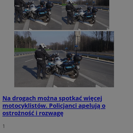
Na drogach można spotkać więcej
motocyklistów. Policjanci apelują o
ostrożność i rozwagę
1