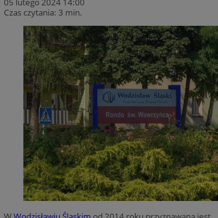
05 lutego 2024 14:00
Czas czytania: 3 min.
W
Wodzisławiu Śląskim
od 2014 roku przyznawana jest