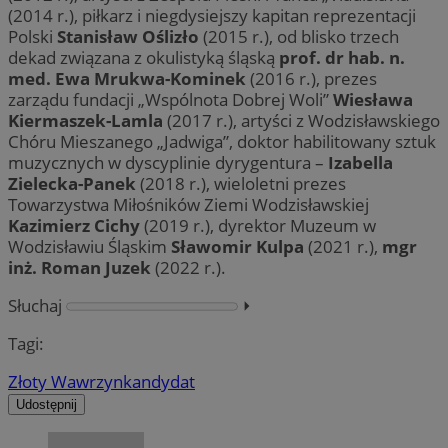
(2014 r.), piłkarz i niegdysiejszy kapitan reprezentacji
Polski
Stanisław Oślizło
(2015 r.), od blisko trzech
dekad związana z okulistyką śląską
prof. dr hab. n.
med. Ewa Mrukwa-Kominek
(2016 r.), prezes
zarządu fundacji „Wspólnota Dobrej Woli”
Wiesława
Kiermaszek-Lamla
(2017 r.), artyści z Wodzisławskiego
Chóru Mieszanego „Jadwiga”, doktor habilitowany sztuk
muzycznych w dyscyplinie dyrygentura –
Izabella
Zielecka-Panek
(2018 r.), wieloletni prezes
Towarzystwa Miłośników Ziemi Wodzisławskiej
Kazimierz Cichy
(2019 r.), dyrektor Muzeum w
Wodzisławiu Śląskim
Sławomir Kulpa
(2021 r.),
mgr
inż. Roman Juzek
(2022 r.).
Słuchaj
⏵︎
Tagi:
Złoty Wawrzyn
kandydat
Udostępnij