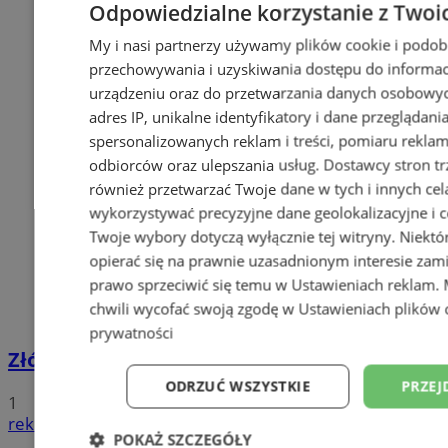
Odpowiedzialne korzystanie z Twoi
My i nasi partnerzy używamy plików cookie i podob
przechowywania i uzyskiwania dostępu do informac
urządzeniu oraz do przetwarzania danych osobowych
adres IP, unikalne identyfikatory i dane przeglądani
spersonalizowanych reklam i treści, pomiaru reklam i
odbiorców oraz ulepszania usług.
Dostawcy stron tr
również przetwarzać Twoje dane w tych i innych cel
wykorzystywać precyzyjne dane geolokalizacyjne i c
Twoje wybory dotyczą wyłącznie tej witryny. Niekt
opierać się na prawnie uzasadnionym interesie zami
prawo sprzeciwić się temu w
Ustawieniach reklam
.
chwili wycofać swoją zgodę w
Ustawieniach plików 
prywatności
Złóż wniosek o dodatek węglowy
ODRZUĆ WSZYSTKIE
PRZEJ
1
reklama
POKAŻ SZCZEGÓŁY