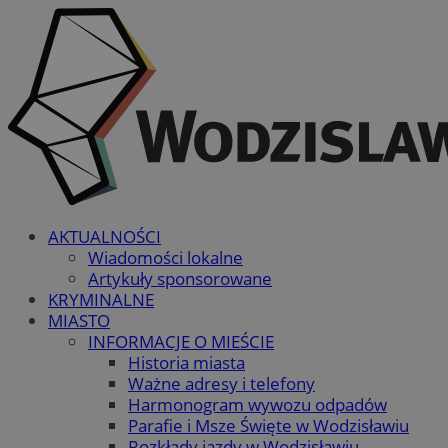
AKTUALNOŚCI
Wiadomości lokalne
Artykuły sponsorowane
KRYMINALNE
MIASTO
INFORMACJE O MIEŚCIE
Historia miasta
Ważne adresy i telefony
Harmonogram wywozu odpadów
Parafie i Msze Święte w Wodzisławiu
Rozkłady jazdy w Wodzisławiu