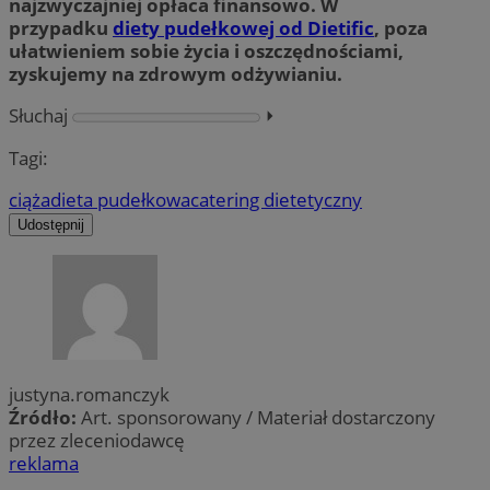
najzwyczajniej opłaca finansowo. W
przypadku
diety pudełkowej od Dietific
, poza
ułatwieniem sobie życia i oszczędnościami,
zyskujemy na zdrowym odżywianiu.
Słuchaj
⏵︎
Tagi:
ciąża
dieta pudełkowa
catering dietetyczny
Udostępnij
justyna.romanczyk
Źródło:
Art. sponsorowany / Materiał dostarczony
przez zleceniodawcę
reklama