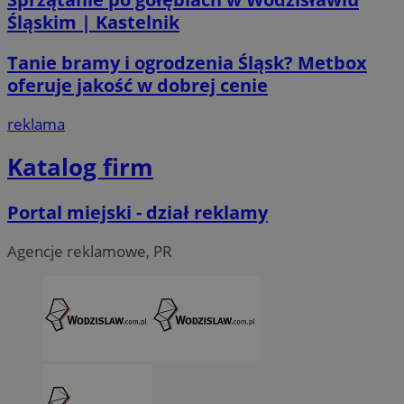
Śląskim | Kastelnik
Tanie bramy i ogrodzenia Śląsk? Metbox
oferuje jakość w dobrej cenie
reklama
Katalog firm
Portal miejski - dział reklamy
CookieScriptConsent
4 tygodni
CookieScript
Agencje reklamowe, PR
wodzislaw.com.pl