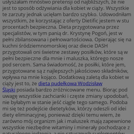
usłyszałam mnóstwo pretensji od najbliższych, że nie
jest to sposób odżywiania dla kobiet w ciąży. Wszystkie
te zarzuty jednak ucięłam bardzo szybko. Udowodniłam
wszystkim, że korzystając z oferty Dietific jestem w stu
procentach bezpieczna. Dieta przygotowana przez
specjalistów, w tym panią dr. Krystynę Pogoń, jest w
pełni zbilansowana i pełnowartościowa. Opierając się na
kuchni śródziemnomorskiej oraz diecie DASH
przygotowali oni świetne zestawy posiłków, które są w
pełni bezpieczne dla mnie i maluszka, którego nosze
pod sercem. Sama świadomość, że posiłki, które jem,
przygotowane są z najlepszych jakościowo składników,
wpływa na mnie kojąco. Dodatkową zaletą dla kobiet w
ciąży jest to, że
dieta pudełkowa Wodzisław
Śląski
posiada bardzo zróżnicowane menu. Biorąc pod
uwagę wszystkie zachcianki i częste zmiany upodobań,
nie byłabym w stanie jeść ciągle tego samego. Podoba
mi się też podejście dietetyków, którzy odeszli od idei
diety eliminacyjnej, ponieważ dzięki temu wiem, że
zarówno mój organizm jak i maluszek mają zapewnione
wszystkie niezbędne witaminy i minerały pochodzące z
naturalnego jedzenia, a nie sztucznych suplementów.