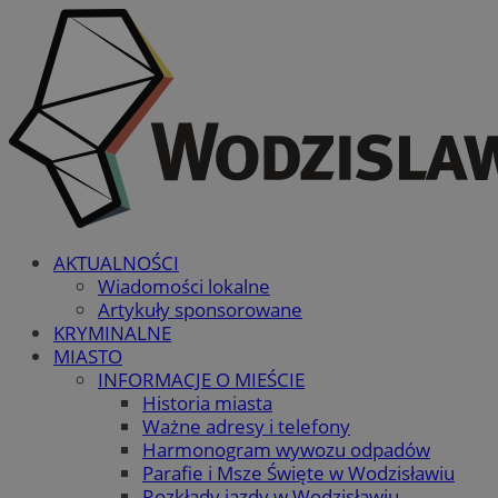
AKTUALNOŚCI
Wiadomości lokalne
Artykuły sponsorowane
KRYMINALNE
MIASTO
INFORMACJE O MIEŚCIE
Historia miasta
Ważne adresy i telefony
Harmonogram wywozu odpadów
Parafie i Msze Święte w Wodzisławiu
Rozkłady jazdy w Wodzisławiu