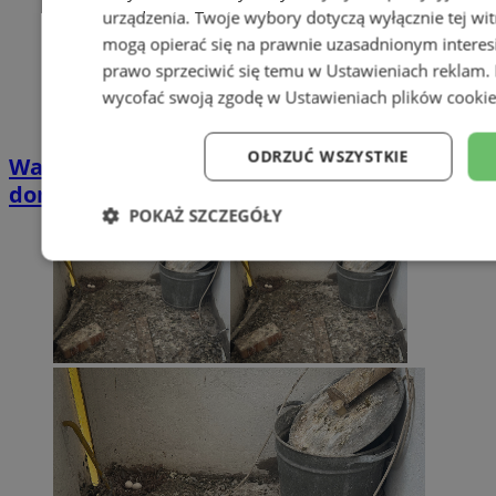
urządzenia. Twoje wybory dotyczą wyłącznie tej wi
mogą opierać się na prawnie uzasadnionym interesi
prawo sprzeciwić się temu w
Ustawieniach reklam
.
wycofać swoją zgodę w
Ustawieniach plików cooki
ODRZUĆ WSZYSTKIE
Wakacyjny wypoczynek nad Bałtykiem w
domkach Szmaragdowe Morze
POKAŻ SZCZEGÓŁY
Niezbędne
Wydajność
Target
Niesklasyfikowane