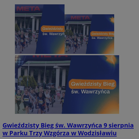
Gwieździsty Bieg św. Wawrzyńca 9 sierpnia
w Parku Trzy Wzgórza w Wodzisławiu