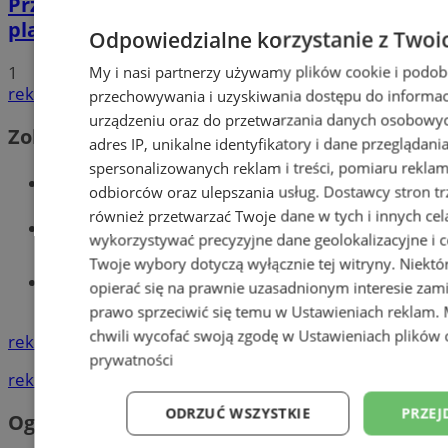
Przyszłość Wodzisławia Śląskiego:
planowane inwestycje na 2025 rok
Odpowiedzialne korzystanie z Twoi
My i nasi partnerzy używamy plików cookie i podob
1
reklama
przechowywania i uzyskiwania dostępu do informac
urządzeniu oraz do przetwarzania danych osobowych
Zobacz również
adres IP, unikalne identyfikatory i dane przeglądani
spersonalizowanych reklam i treści, pomiaru reklam i
Wiadomości kryminalne w Wodzisławiu
odbiorców oraz ulepszania usług.
Dostawcy stron tr
również przetwarzać Twoje dane w tych i innych cel
Wiadomości lokalne
wykorzystywać precyzyjne dane geolokalizacyjne i c
Twoje wybory dotyczą wyłącznie tej witryny. Niekt
Tworzenie stron www - Wodzisław
opierać się na prawnie uzasadnionym interesie zami
Śląski
prawo sprzeciwić się temu w
Ustawieniach reklam
.
chwili wycofać swoją zgodę w
Ustawieniach plików 
reklama
prywatności
reklama
ODRZUĆ WSZYSTKIE
PRZEJ
Ogłoszenia