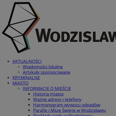
AKTUALNOŚCI
Wiadomości lokalne
Artykuły sponsorowane
KRYMINALNE
MIASTO
INFORMACJE O MIEŚCIE
Historia miasta
Ważne adresy i telefony
Harmonogram wywozu odpadów
Parafie i Msze Święte w Wodzisławiu
Rozkłady jazdy w Wodzisławiu