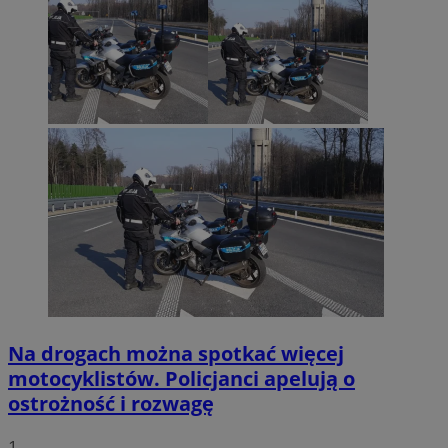
Na drogach można spotkać więcej
motocyklistów. Policjanci apelują o
ostrożność i rozwagę
1