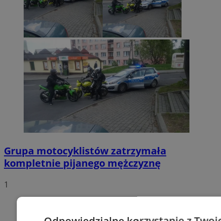
Grupa motocyklistów zatrzymała
kompletnie pijanego mężczyznę
1
Odpowiedzialne korzystanie z Twoi