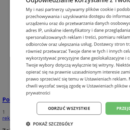
My i nasi partnerzy używamy plików cookie i podob
przechowywania i uzyskiwania dostępu do informac
urządzeniu oraz do przetwarzania danych osobowych
adres IP, unikalne identyfikatory i dane przeglądani
spersonalizowanych reklam i treści, pomiaru reklam i
odbiorców oraz ulepszania usług.
Dostawcy stron tr
również przetwarzać Twoje dane w tych i innych cel
wykorzystywać precyzyjne dane geolokalizacyjne i c
Twoje wybory dotyczą wyłącznie tej witryny. Niekt
opierać się na prawnie uzasadnionym interesie zami
prawo sprzeciwić się temu w
Ustawieniach reklam
.
chwili wycofać swoją zgodę w
Ustawieniach plików 
prywatności
Policyjna eskorta na porodówkę
ODRZUĆ WSZYSTKIE
PRZEJ
1
reklama
POKAŻ SZCZEGÓŁY