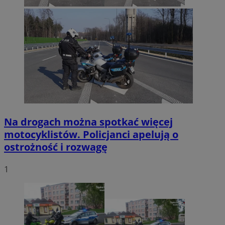
Na drogach można spotkać więcej
motocyklistów. Policjanci apelują o
ostrożność i rozwagę
1