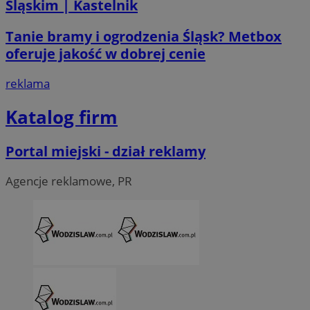
Śląskim | Kastelnik
Tanie bramy i ogrodzenia Śląsk? Metbox
oferuje jakość w dobrej cenie
reklama
Katalog firm
Portal miejski - dział reklamy
CookieScriptConsent
4 tygodni
CookieScript
Agencje reklamowe, PR
wodzislaw.com.pl