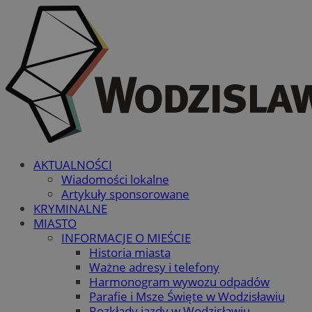
AKTUALNOŚCI
Wiadomości lokalne
Artykuły sponsorowane
KRYMINALNE
MIASTO
INFORMACJE O MIEŚCIE
Historia miasta
Ważne adresy i telefony
Harmonogram wywozu odpadów
Parafie i Msze Święte w Wodzisławiu
Rozkłady jazdy w Wodzisławiu