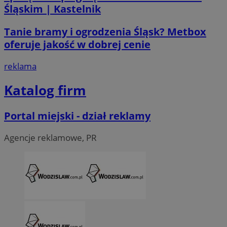
Śląskim | Kastelnik
Tanie bramy i ogrodzenia Śląsk? Metbox
oferuje jakość w dobrej cenie
reklama
Katalog firm
Portal miejski - dział reklamy
Agencje reklamowe, PR
CookieScriptConsent
4 tygodni
CookieScript
wodzislaw.com.pl