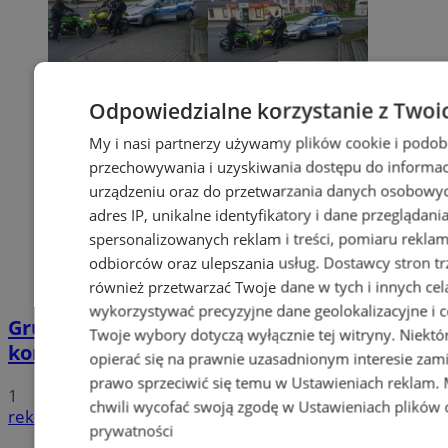
Odpowiedzialne korzystanie z Twoi
My i nasi partnerzy używamy plików cookie i podob
przechowywania i uzyskiwania dostępu do informac
urządzeniu oraz do przetwarzania danych osobowych
adres IP, unikalne identyfikatory i dane przeglądani
spersonalizowanych reklam i treści, pomiaru reklam i
odbiorców oraz ulepszania usług.
Dostawcy stron tr
również przetwarzać Twoje dane w tych i innych cel
wykorzystywać precyzyjne dane geolokalizacyjne i c
Grupa motocyklistów zatrzymała
Twoje wybory dotyczą wyłącznie tej witryny. Niekt
kompletnie pijanego mężczyznę
opierać się na prawnie uzasadnionym interesie zami
prawo sprzeciwić się temu w
Ustawieniach reklam
.
1
chwili wycofać swoją zgodę w
Ustawieniach plików 
reklama
prywatności