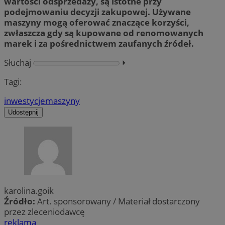
wartości odsprzedaży, są istotne przy
podejmowaniu decyzji zakupowej. Używane
maszyny mogą oferować znaczące korzyści,
zwłaszcza gdy są kupowane od renomowanych
marek i za pośrednictwem zaufanych źródeł.
Słuchaj
⏵︎
Tagi:
inwestycje
maszyny
Udostępnij
karolina.goik
Źródło:
Art. sponsorowany / Materiał dostarczony
przez zleceniodawcę
reklama