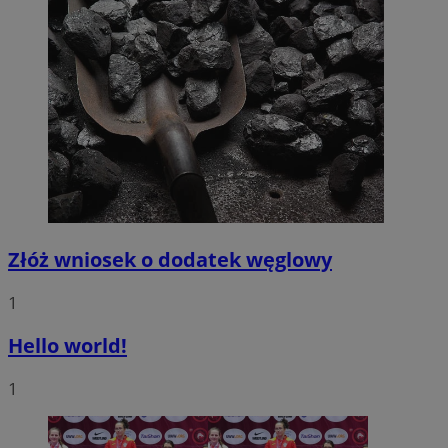
Złóż wniosek o dodatek węglowy
1
Hello world!
1