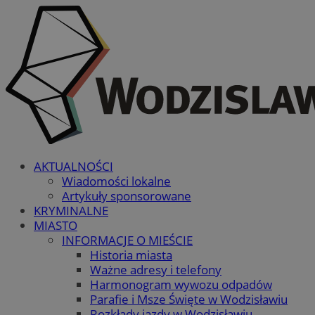
AKTUALNOŚCI
Wiadomości lokalne
Artykuły sponsorowane
KRYMINALNE
MIASTO
INFORMACJE O MIEŚCIE
Historia miasta
Ważne adresy i telefony
Harmonogram wywozu odpadów
Parafie i Msze Święte w Wodzisławiu
Rozkłady jazdy w Wodzisławiu