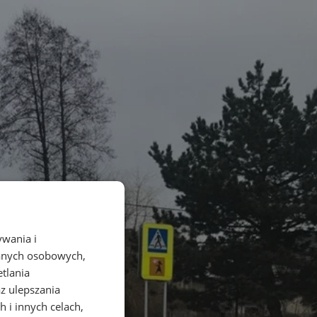
ywania i
danych osobowych,
etlania
az ulepszania
 i innych celach,