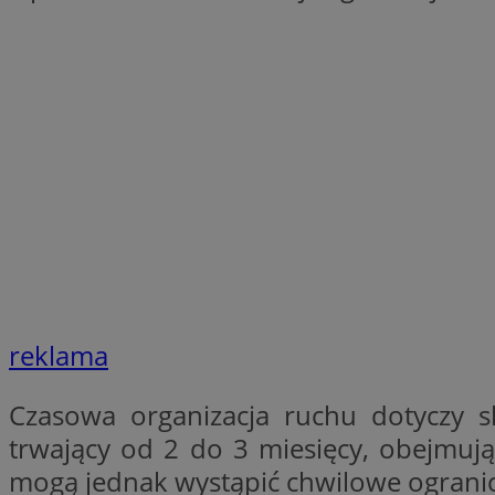
QeSessID
SessID
MvSessID
INGRESSCOOKIE
euds
__cf_bm
reklama
li_gc
Czasowa organizacja ruchu dotyczy s
__Secure-ROLLOU
trwający od 2 do 3 miesięcy, obejmu
mogą jednak wystąpić chwilowe ogranic