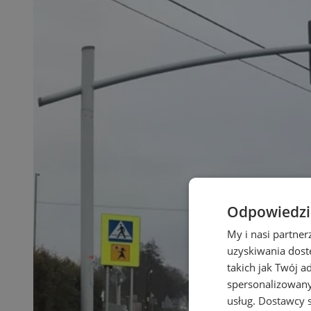
Odpowiedzia
My i nasi partne
uzyskiwania dost
takich jak Twój a
spersonalizowanyc
usług.
Dostawcy s