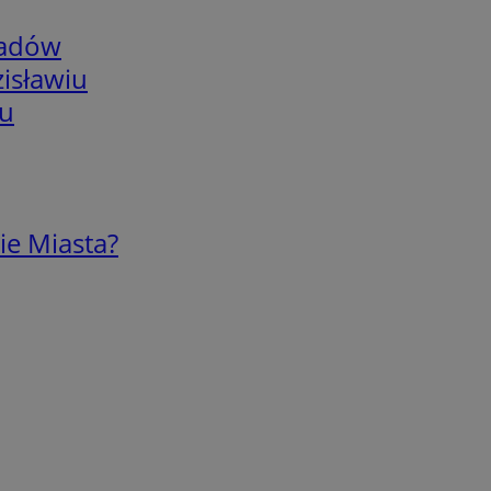
adów
isławiu
iu
ie Miasta?