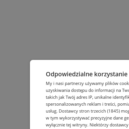
Odpowiedzialne korzystanie
My i nasi partnerzy używamy plików cook
uzyskiwania dostępu do informacji na T
takich jak Twój adres IP, unikalne identyf
spersonalizowanych reklam i treści, pomia
usług.
Dostawcy stron trzecich (1845)
mogą
w tym wykorzystywać precyzyjne dane geo
wyłącznie tej witryny. Niektórzy dostawc