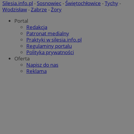
Silesia.info.pl
-
Sosnowiec
-
Świętochłowice
-
Tychy
-
Wodzisław
-
Zabrze
-
Żory
Portal
Redakcja
Patronat medialny
Praktyki w silesia.info.pl
Regulaminy portalu
Polityka prywatności
Oferta
Napisz do nas
Reklama