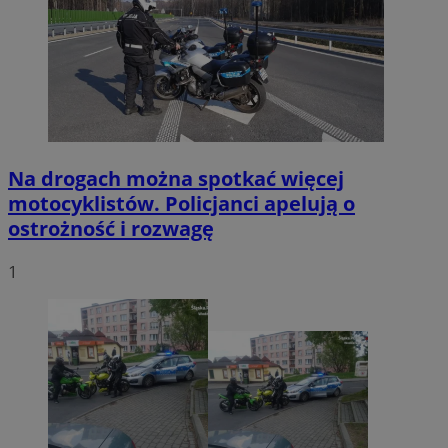
Na drogach można spotkać więcej
motocyklistów. Policjanci apelują o
ostrożność i rozwagę
1