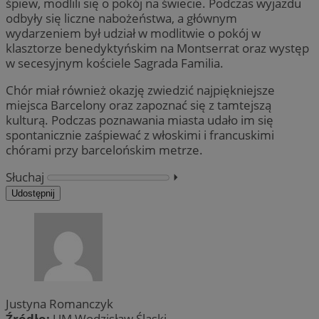
śpiew, modlili się o pokój na świecie. Podczas wyjazdu
odbyły się liczne nabożeństwa, a głównym
wydarzeniem był udział w modlitwie o pokój w
klasztorze benedyktyńskim na Montserrat oraz występ
w secesyjnym kościele Sagrada Familia.
Chór miał również okazję zwiedzić najpiękniejsze
miejsca Barcelony oraz zapoznać się z tamtejszą
kulturą. Podczas poznawania miasta udało im się
spontanicznie zaśpiewać z włoskimi i francuskimi
chórami przy barcelońskim metrze.
Słuchaj
⏵︎
Udostępnij
Justyna Romanczyk
Źródło:
UM Wodzisław Śląski