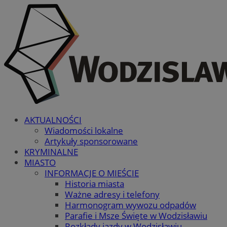
AKTUALNOŚCI
Wiadomości lokalne
Artykuły sponsorowane
KRYMINALNE
MIASTO
INFORMACJE O MIEŚCIE
Historia miasta
Ważne adresy i telefony
Harmonogram wywozu odpadów
Parafie i Msze Święte w Wodzisławiu
Rozkłady jazdy w Wodzisławiu