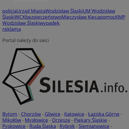
policja
Urząd Miasta
Wodzisław Śląski
UM Wodzisław
Śląski
WCK
bezpieczeństwo
Mieczysław Kieca
pomoc
KMP
Wodzisław Śląski
wypadek
reklama
Portal należy do sieci
Bytom
-
Chorzów
-
Gliwice
-
Katowice
-
Łaziska Górne
-
Mikołów
-
Mysłowice
-
Orzesze
-
Piekary Śląskie
-
Pyskowice
-
Ruda Śląska
-
Rybnik
-
Siemianowice
-