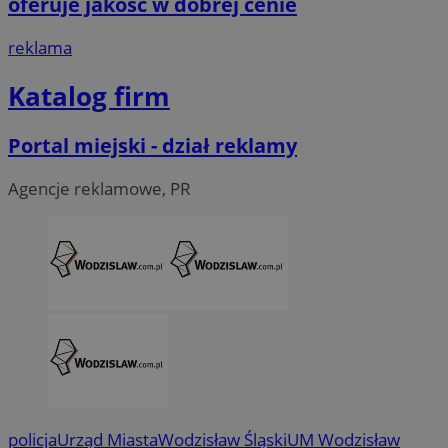
oferuje jakość w dobrej cenie
reklama
Katalog firm
CookieScriptConsent
4 tygodni
CookieScript
wodzislaw.com.pl
Portal miejski - dział reklamy
Agencje reklamowe, PR
VISITOR_PRIVACY_METADATA
5 miesi
YouTube
tygod
.youtube.com
policja
Urząd Miasta
Wodzisław Śląski
UM Wodzisław