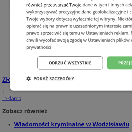
również przetwarzać Twoje dane w tych i innych cel
wykorzystywać precyzyjne dane geolokalizacyjne i c
Twoje wybory dotyczą wyłącznie tej witryny. Niekt
opierać się na prawnie uzasadnionym interesie zami
prawo sprzeciwić się temu w
Ustawieniach reklam
.
chwili wycofać swoją zgodę w
Ustawieniach plików 
prywatności
ODRZUĆ WSZYSTKIE
PRZEJ
Złóż wniosek o dodatek węglowy
POKAŻ SZCZEGÓŁY
Niezbędne
Wydajność
Targetowani
1
reklama
Zobacz również
Niesklasyfikowane
Wiadomości kryminalne w Wodzisławiu