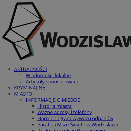
AKTUALNOŚCI
Wiadomości lokalne
Artykuły sponsorowane
KRYMINALNE
MIASTO
INFORMACJE O MIEŚCIE
Historia miasta
Ważne adresy i telefony
Harmonogram wywozu odpadów
Parafie i Msze Święte w Wodzisławiu
Rozkłady jazdy w Wodzisławiu