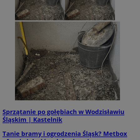
li_gc
5 miesi
LinkedIn
tygod
Corporation
.linkedin.com
__Secure-ROLLOUT_TOKEN
.youtube.com
5 miesi
tygod
Sprzątanie po gołębiach w Wodzisławiu
Śląskim | Kastelnik
Tanie bramy i ogrodzenia Śląsk? Metbox