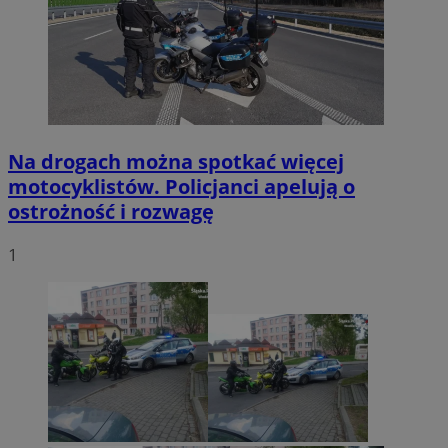
Na drogach można spotkać więcej
motocyklistów. Policjanci apelują o
ostrożność i rozwagę
1