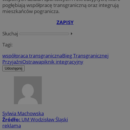
pogłębiają współpracę transgraniczną oraz integrują
mieszkańców pogranicza.
ZAPISY
Słuchaj
⏵︎
Tagi:
współpraca transgraniczna
Bieg Transgranicznej
Przyjaźni
Ostrawa
piknik integracyjny
Udostępnij
Sylwia Machowska
Źródło:
UM Wodzisław Śląski
reklama