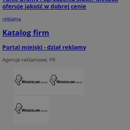
tygod
oferuje jakość w dobrej cenie
reklama
Katalog firm
Portal miejski - dział reklamy
Agencje reklamowe, PR
CookieScriptConsent
4 tygodni
CookieScript
wodzislaw.com.pl