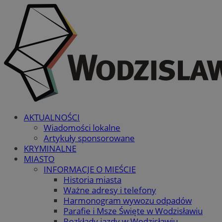
AKTUALNOŚCI
Wiadomości lokalne
Artykuły sponsorowane
KRYMINALNE
MIASTO
INFORMACJE O MIEŚCIE
Historia miasta
Ważne adresy i telefony
Harmonogram wywozu odpadów
Parafie i Msze Święte w Wodzisławiu
Rozkłady jazdy w Wodzisławiu