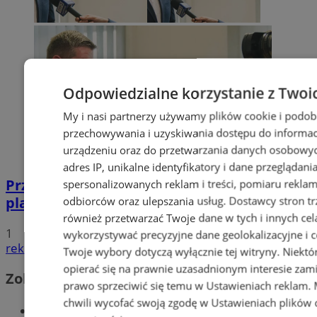
Odpowiedzialne korzystanie z Twoi
My i nasi partnerzy używamy plików cookie i podob
przechowywania i uzyskiwania dostępu do informac
urządzeniu oraz do przetwarzania danych osobowych
adres IP, unikalne identyfikatory i dane przeglądani
Przyszłość Wodzisławia Śląskiego:
spersonalizowanych reklam i treści, pomiaru reklam i
planowane inwestycje na 2025 rok
odbiorców oraz ulepszania usług.
Dostawcy stron tr
również przetwarzać Twoje dane w tych i innych cel
1
wykorzystywać precyzyjne dane geolokalizacyjne i c
reklama
Twoje wybory dotyczą wyłącznie tej witryny. Niekt
opierać się na prawnie uzasadnionym interesie zami
Zobacz również
prawo sprzeciwić się temu w
Ustawieniach reklam
.
chwili wycofać swoją zgodę w
Ustawieniach plików 
Wiadomości kryminalne w Wodzisławiu